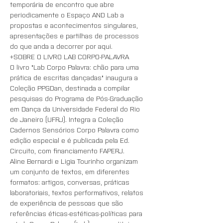
temporária de encontro que abre 
periodicamente o Espaço AND Lab a 
propostas e acontecimentos singulares, 
apresentações e partilhas de processos 
do que anda a decorrer por aqui.
+SOBRE O LIVRO LAB CORPO-PALAVRA
O livro "Lab Corpo Palavra: chão para uma 
prática de escritas dançadas" inaugura a 
Coleção PPGDan, destinada a compilar 
pesquisas do Programa de Pós-Graduação 
em Dança da Universidade Federal do Rio 
de Janeiro (UFRJ). Integra a Coleção 
Cadernos Sensórios Corpo Palavra como 
edição especial e é publicada pela Ed. 
Circuito, com financiamento FAPERJ.
Aline Bernardi e Ligia Tourinho organizam 
um conjunto de textos, em diferentes 
formatos: artigos, conversas, práticas 
laboratoriais, textos performativos, relatos 
de experiência de pessoas que são 
referências éticas-estéticas-políticas para 