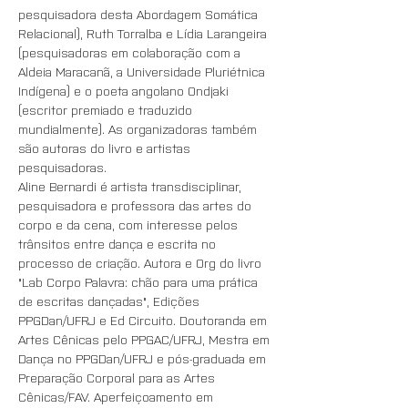
pesquisadora desta Abordagem Somática 
Relacional), Ruth Torralba e Lídia Larangeira 
(pesquisadoras em colaboração com a 
Aldeia Maracanã, a Universidade Pluriétnica 
Indígena) e o poeta angolano Ondjaki 
(escritor premiado e traduzido 
mundialmente). As organizadoras também 
são autoras do livro e artistas 
pesquisadoras.
Aline Bernardi é artista transdisciplinar, 
pesquisadora e professora das artes do 
corpo e da cena, com interesse pelos 
trânsitos entre dança e escrita no 
processo de criação. Autora e Org do livro 
"Lab Corpo Palavra: chão para uma prática 
de escritas dançadas", Edições 
PPGDan/UFRJ e Ed Circuito. Doutoranda em 
Artes Cênicas pelo PPGAC/UFRJ, Mestra em 
Dança no PPGDan/UFRJ e pós-graduada em 
Preparação Corporal para as Artes 
Cênicas/FAV. Aperfeiçoamento em 