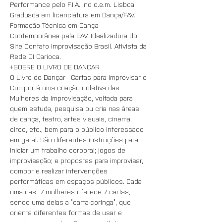
Performance pelo F.I.A., no c.e.m. Lisboa. 
Graduada em licenciatura em Dança/FAV. 
Formação Técnica em Dança 
Contemporânea pela EAV. Idealizadora do 
Site Contato Improvisação Brasil. Ativista da 
Rede CI Carioca.
+SOBRE O LIVRO DE DANÇAR
O Livro de Dançar - Cartas para Improvisar e 
Compor é uma criação coletiva das 
Mulheres da Improvisação, voltada para 
quem estuda, pesquisa ou cria nas áreas 
de dança, teatro, artes visuais, cinema, 
circo, etc., bem para o público interessado 
em geral. São diferentes instruções para 
iniciar um trabalho corporal; jogos de 
improvisação; e propostas para improvisar, 
compor e realizar intervenções 
performáticas em espaços públicos. Cada 
uma das  7 mulheres oferece 7 cartas, 
sendo uma delas a “carta-coringa”, que 
orienta diferentes formas de usar e 