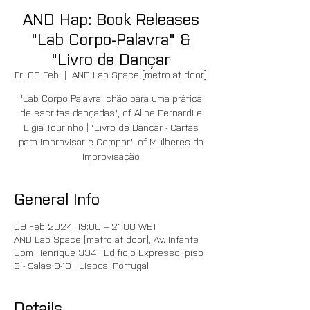
AND Hap: Book Releases
"Lab Corpo-Palavra" &
"Livro de Dançar
Fri 09 Feb
  |  
AND Lab Space (metro at door)
"Lab Corpo Palavra: chão para uma prática
de escritas dançadas", of Aline Bernardi e
Ligia Tourinho | "Livro de Dançar - Cartas
para Improvisar e Compor", of Mulheres da
Improvisação
General Info
09 Feb 2024, 19:00 – 21:00 WET
AND Lab Space (metro at door), Av. Infante
Dom Henrique 334 | Edifício Expresso, piso
3 - Salas 9-10 | Lisboa, Portugal
Details