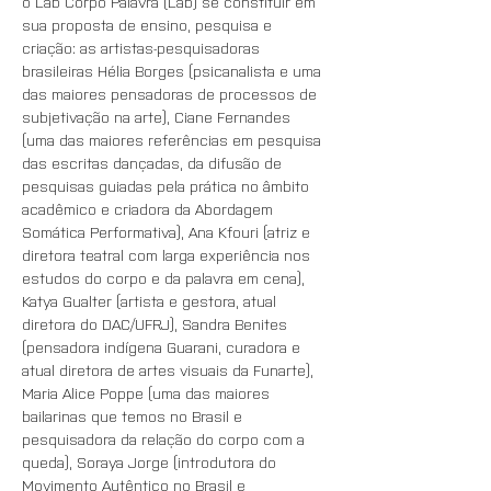
o Lab Corpo Palavra (Lab) se constituir em 
sua proposta de ensino, pesquisa e 
criação: as artistas-pesquisadoras 
brasileiras Hélia Borges (psicanalista e uma 
das maiores pensadoras de processos de 
subjetivação na arte), Ciane Fernandes 
(uma das maiores referências em pesquisa 
das escritas dançadas, da difusão de 
pesquisas guiadas pela prática no âmbito 
acadêmico e criadora da Abordagem 
Somática Performativa), Ana Kfouri (atriz e 
diretora teatral com larga experiência nos 
estudos do corpo e da palavra em cena), 
Katya Gualter (artista e gestora, atual 
diretora do DAC/UFRJ), Sandra Benites 
(pensadora indígena Guarani, curadora e 
atual diretora de artes visuais da Funarte), 
Maria Alice Poppe (uma das maiores 
bailarinas que temos no Brasil e 
pesquisadora da relação do corpo com a 
queda), Soraya Jorge (introdutora do 
Movimento Autêntico no Brasil e 