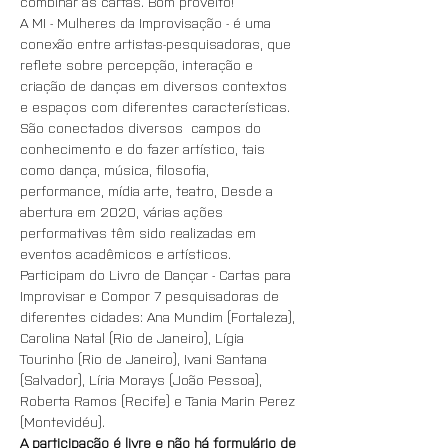
combinar as cartas. Bom proveito!
A MI - Mulheres da Improvisação - é uma 
conexão entre artistas-pesquisadoras, que 
reflete sobre percepção, interação e 
criação de danças em diversos contextos 
e espaços com diferentes características. 
São conectados diversos  campos do 
conhecimento e do fazer artístico, tais 
como dança, música, filosofia, 
performance, mídia arte, teatro, Desde a 
abertura em 2020, várias ações 
performativas têm sido realizadas em 
eventos acadêmicos e artísticos.
Participam do Livro de Dançar - Cartas para 
Improvisar e Compor 7 pesquisadoras de 
diferentes cidades: Ana Mundim (Fortaleza), 
Carolina Natal (Rio de Janeiro), Lígia 
Tourinho (Rio de Janeiro), Ivani Santana 
(Salvador), Líria Morays (João Pessoa), 
Roberta Ramos (Recife) e Tania Marin Perez 
(Montevidéu).
A participação é livre e não há formulário de 