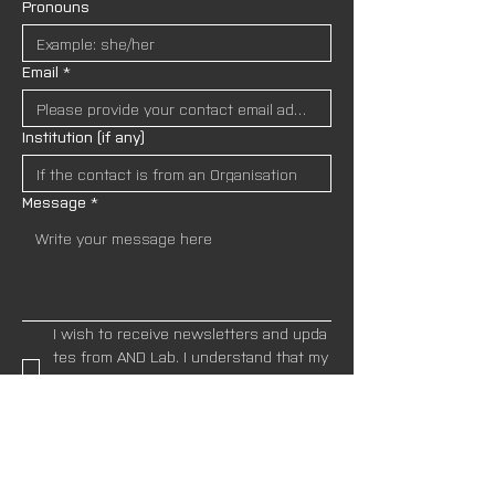
Pronouns
Email
*
Institution (if any)
Message
*
I wish to receive newsletters and upda
tes from AND Lab. I understand that my
 data will be handled in accordance wit
h the site’s 
Privacy Policies.
*
SEND