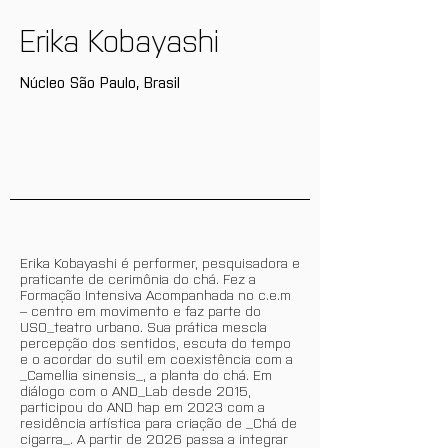
Erika Kobayashi
Núcleo São Paulo, Brasil
Erika Kobayashi é performer, pesquisadora e
praticante de cerimônia do chá. Fez a
Formação Intensiva Acompanhada no c.e.m
– centro em movimento e faz parte do
USO_teatro urbano. Sua prática mescla
percepção dos sentidos, escuta do tempo
e o acordar do sutil em coexistência com a
_Camellia sinensis_, a planta do chá. Em
diálogo com o AND_Lab desde 2015,
participou do AND hap em 2023 com a
residência artística para criação de _Chá de
cigarra_. A partir de 2026 passa a integrar