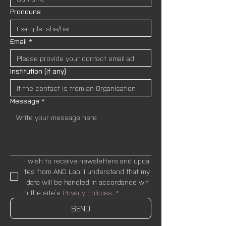
Pronouns
Email
*
Institution (if any)
Message
*
I wish to receive newsletters and upda
tes from AND Lab. I understand that my
 data will be handled in accordance wit
h the site’s 
Privacy Policies.
*
SEND