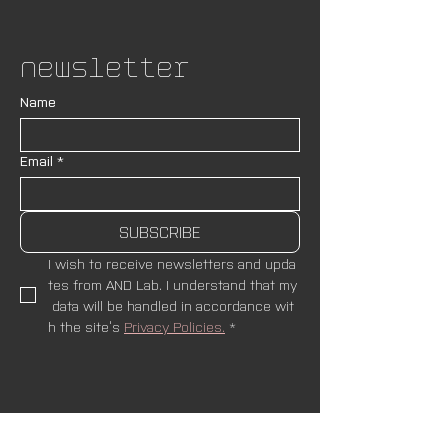
Newsletter
Name
Email
*
SUBSCRIBE
I wish to receive newsletters and upda
tes from AND Lab. I understand that my
 data will be handled in accordance wit
h the site’s 
Privacy Policies.
*