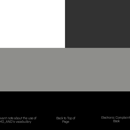
Electronic
Complaint
vant note about the use of
Back to Top
of
Book
MO_AND's vocabuláry
Page