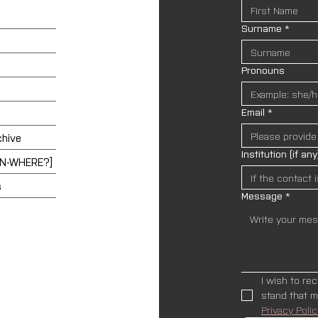
Surname
*
Pronouns
Email
*
chive
Institution (if any
EN-WHERE?]
s
Message
*
I wish to re
Privacy Polic