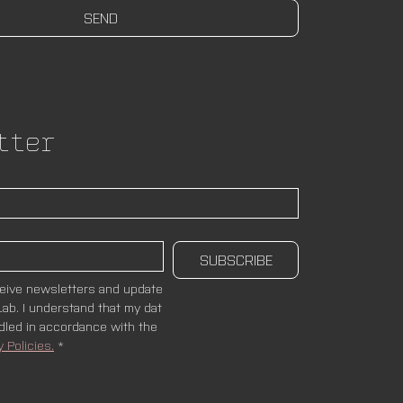
SEND
tter
SUBSCRIBE
ceive newsletters and update
ab. I understand that my dat
ndled in accordance with the 
y Policies.
*