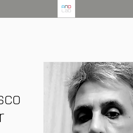
sco
r