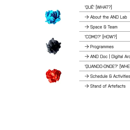
'QUÊ' [WHAT?]
→ About the AND Lab
→ Space & Team
'COMO?' [HOW?]
→ Programmes
→ AND Doc | Digital Ar
'QUANDO-ONDE?' [WH
→ Schedule & Activitie
→ Stand of Artefacts