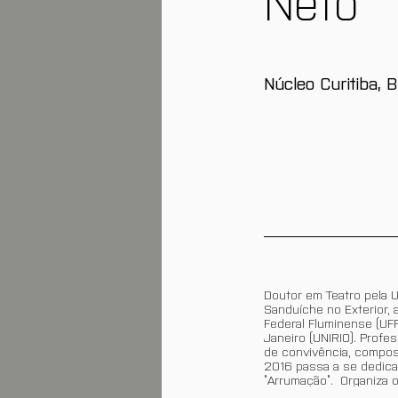
Núcleo Curitiba, B
Doutor em Teatro pela 
Sanduíche no Exterior,
Federal Fluminense (UF
Janeiro (UNIRIO). Profe
de convivência, composi
2016 passa a se dedica
“Arrumação”. Organiza 