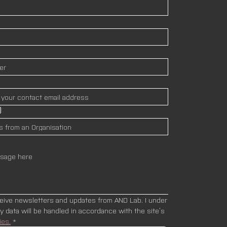
)
ceive newsletters and updates from AND Lab. I under
stand that my data will be handled in accordance with the site’s 
ies.
*