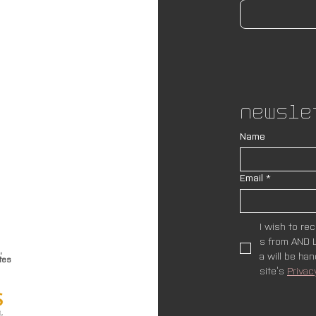
Newsle
Name
Email
*
I wish to re
s from AND L
,
a will be ha
tes
site’s 
Privac