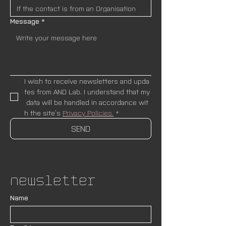
Message
*
I wish to receive newsletters and upda
tes from AND Lab. I understand that my
 data will be handled in accordance wit
h the site’s 
Privacy Policies.
*
SEND
Newsletter
Name