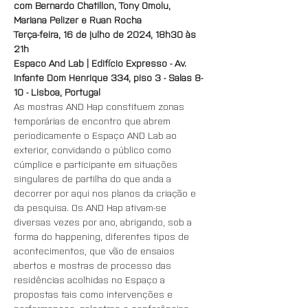
com Bernardo Chatillon, Tony Omolu, 
Mariana Pelizer e Ruan Rocha
Terça-feira, 16 de julho de 2024, 18h30 às 
21h
Espaco And Lab | Edifício Expresso - Av. 
Infante Dom Henrique 334, piso 3 - Salas 8-
10 - Lisboa, Portugal
As mostras AND Hap constituem zonas 
temporárias de encontro que abrem 
periodicamente o Espaço AND Lab ao 
exterior, convidando o público como 
cúmplice e participante em situações 
singulares de partilha do que anda a 
decorrer por aqui nos planos da criação e 
da pesquisa. Os AND Hap ativam-se 
diversas vezes por ano, abrigando, sob a 
forma do happening, diferentes tipos de 
acontecimentos, que vão de ensaios 
abertos e mostras de processo das 
residências acolhidas no Espaço a 
propostas tais como intervenções e 