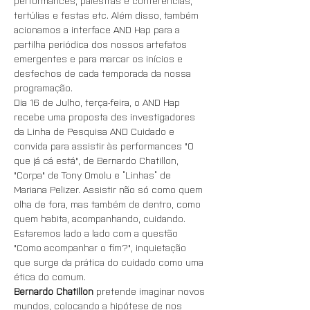
performances, palestras e conferências, 
tertúlias e festas etc. Além disso, também 
acionamos a interface AND Hap para a 
partilha periódica dos nossos artefatos 
emergentes e para marcar os inícios e 
desfechos de cada temporada da nossa 
programação.
Dia 16 de Julho, terça-feira, o AND Hap 
recebe uma proposta des investigadores 
da Linha de Pesquisa AND Cuidado e 
convida para assistir às performances "O 
que já cá está", de Bernardo Chatillon, 
"Corpa" de Tony Omolu e “Linhas” de 
Mariana Pelizer. Assistir não só como quem 
olha de fora, mas também de dentro, como 
quem habita, acompanhando, cuidando. 
Estaremos lado a lado com a questão 
"Como acompanhar o fim?", inquietação 
que surge da prática do cuidado como uma 
ética do comum.
Bernardo Chatillon
 pretende imaginar novos 
mundos, colocando a hipótese de nos 