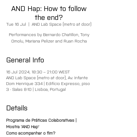
AND Hap: How to follow
the end?
Tue 16 Jul
  |  
AND Lab Space (metro at door)
Performances by Bernardo Chatillon, Tony
Omolu, Mariana Pelizer and Ruan Rocha
General Info
16 Jul 2024, 18:30 – 21:00 WEST
AND Lab Space (metro at door), Av. Infante
Dom Henrique 334 | Edifício Expresso, piso
3 - Salas 8-10 | Lisboa, Portugal
Details
Programa de Práticas Colaborativas | 
Mostra 'AND Hap'
Como acompanhar o fim?