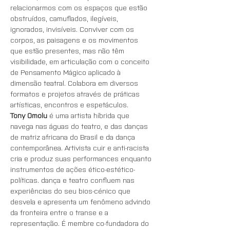
relacionarmos com os espaços que estão 
obstruídos, camuflados, ilegíveis, 
ignorados, invisíveis. Conviver com os 
corpos, as paisagens e os movimentos 
que estão presentes, mas não têm 
visibilidade, em articulação com o conceito 
de Pensamento Mágico aplicado à 
dimensão teatral. Colabora em diversos 
formatos e projetos através de práticas 
artísticas, encontros e espetáculos.
Tony Omolu
 é uma artista híbrida que 
navega nas águas do teatro, e das danças 
de matriz africana do Brasil e da dança 
contemporânea. Artivista cuir e anti-racista 
cria e produz suas performances enquanto 
instrumentos de ações ético-estético-
políticas. dança e teatro confluem nas 
experiências do seu bios-cénico que 
desvela e apresenta um fenômeno advindo 
da fronteira entre o transe e a 
representação. É membre co-fundadora do 