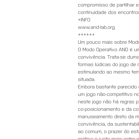
compromisso de partilhar 
continuidade dos encontros
+INFO
www.and-lab.org
++++++
Um pouco mais sobre Modo
O Modo Operativo AND é uma
convivência. Trata-se duma 
formas lúdicas do jogo de m
estimulando ao mesmo tem
situada. 
Embora bastante parecido co
um jogo não-competitivo n
neste jogo não há regras p
co-posicionamento e da co-
manuseamento direto da ma
convivência, da sustentabil
ao comum, o prazer do esta
prática o justo meio entre