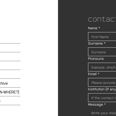
Contac
Name
*
Surname
*
Pronouns
Email
*
chive
Institution (if any
EN-WHERE?]
s
Message
*