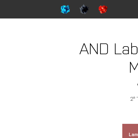
AND Lab 
M
2ª 
Lam