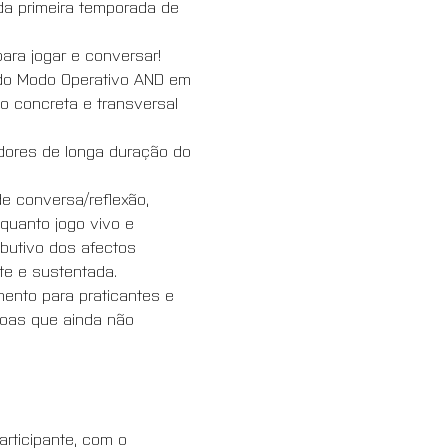
da primeira temporada de 
ara jogar e conversar!
 do Modo Operativo AND em 
o concreta e transversal 
dores de longa duração do 
 conversa/reflexão, 
quanto jogo vivo e 
butivo dos afectos 
e e sustentada. 
nto para praticantes e 
oas que ainda não 
rticipante, com o 