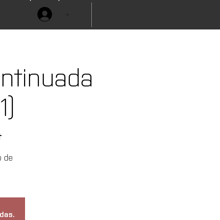
>
ontinuada
1)
t
o de
das.