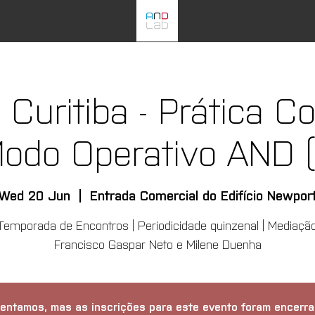
Curitiba - Prática C
odo Operativo AND (
Wed 20 Jun
  |  
Entrada Comercial do Edifício Newpor
Temporada de Encontros | Periodicidade quinzenal | Mediaçã
Francisco Gaspar Neto e Milene Duenha
entamos, mas as inscrições para este evento foram encerra