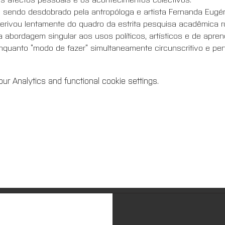
sendo desdobrado pela antropóloga e artista Fernanda Eugéni
 derivou lentamente do quadro da estrita pesquisa acadêmica
uma abordagem singular aos usos políticos, artísticos e de apre
nquanto “modo de fazer” simultaneamente circunscritivo e per
r Analytics and functional cookie settings.