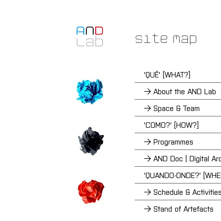
Site Map
'QUÊ' [WHAT?]
→ About the AND Lab
→ Space & Team
'COMO?' [HOW?]
→ Programmes
→ AND Doc | Digital Ar
'QUANDO-ONDE?' [WH
→ Schedule & Activitie
→ Stand of Artefacts