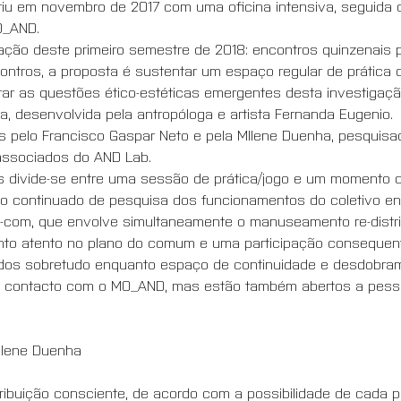
riu em novembro de 2017 com uma oficina intensiva, seguida 
O_AND. 
ção deste primeiro semestre de 2018: encontros quinzenais p
ontros, a proposta é sustentar um espaço regular de prática
brar as questões ético-estéticas emergentes desta investigaçã
a, desenvolvida pela antropóloga e artista Fernanda Eugenio. 
 pelo Francisco Gaspar Neto e pela MIlene Duenha, pesquisa
ssociados do AND Lab. 
 divide-se entre uma sessão de prática/jogo e um momento de
o continuado de pesquisa dos funcionamentos do coletivo en
com, que envolve simultaneamente o manuseamento re-distri
nto atento no plano do comum e uma participação consequent
os sobretudo enquanto espaço de continuidade e desdobrame
m contacto com o MO_AND, mas estão também abertos a pess
ilene Duenha
ribuição consciente, de acordo com a possibilidade de cada pa