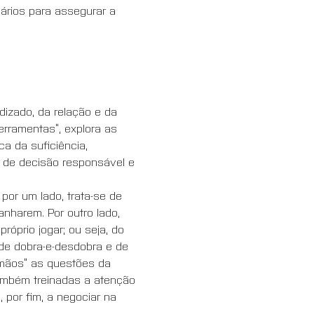
ários para assegurar a 
izado, da relação e da 
erramentas”, explora as 
a da suficiência, 
de decisão responsável e 
por um lado, trata-se de 
nharem. Por outro lado, 
óprio jogar; ou seja, do 
de dobra-e-desdobra e de 
mãos” as questões da 
 também treinadas a atenção 
por fim, a negociar na 