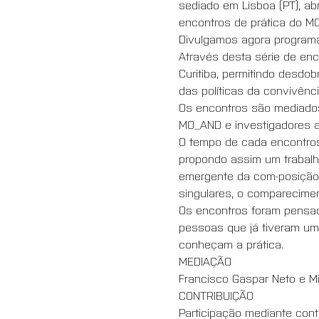
sediado em Lisboa (PT), ab
encontros de prática do M
Divulgamos agora programa
Através desta série de enc
Curitiba, permitindo desdo
das políticas da convivênci
Os encontros são mediados
MO_AND e investigadores a
O tempo de cada encontros
propondo assim um trabalh
emergente da com-posição-
singulares, o comparecime
Os encontros foram pensad
pessoas que já tiveram u
conheçam a prática. 
MEDIAÇÃO
Francisco Gaspar Neto e M
CONTRIBUIÇÃO 
Participação mediante cont