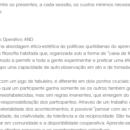
entre os presentes, a cada sessão, os custos mínimos necess
.
 Operativo AND:
 abordagem ético-estética às políticas quotidianas do aprend
filosofia habitada que, organizada sob a forma de “caixa de f
odo a permitir a toda a gente experimentar e praticar uma étic
po uma capacidade de auto-observação em ato e de tomada 
m um jogo de tabuleiro, é diferente em dois pontos cruciais: 
o qual um participante ganha somente se os outros também ga
reestabelecidas, mas sim regras imanentes, que emergem do pr
responsabilização dos participantes. Através de um trabalho 
terialidade dos acontecimentos, é possível “pensar com as 
idade, da criatividade, da tolerância e da reciprocidade. São
r em comunidade e a disponibilidade cooperativa. Aprende-se, 
 os afectos pessoais e os acontecimentos colectivos.