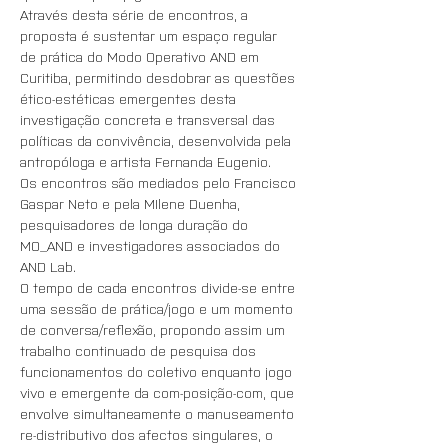
Através desta série de encontros, a 
proposta é sustentar um espaço regular 
de prática do Modo Operativo AND em 
Curitiba, permitindo desdobrar as questões 
ético-estéticas emergentes desta 
investigação concreta e transversal das 
políticas da convivência, desenvolvida pela 
antropóloga e artista Fernanda Eugenio. 
Os encontros são mediados pelo Francisco 
Gaspar Neto e pela MIlene Duenha, 
pesquisadores de longa duração do 
MO_AND e investigadores associados do 
AND Lab. 
O tempo de cada encontros divide-se entre 
uma sessão de prática/jogo e um momento 
de conversa/reflexão, propondo assim um 
trabalho continuado de pesquisa dos 
funcionamentos do coletivo enquanto jogo 
vivo e emergente da com-posição-com, que 
envolve simultaneamente o manuseamento 
re-distributivo dos afectos singulares, o 