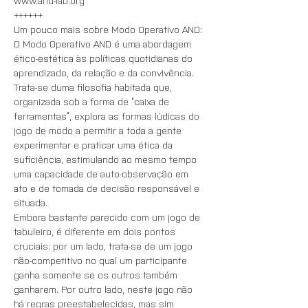
www.and-lab.org
++++++
Um pouco mais sobre Modo Operativo AND:
O Modo Operativo AND é uma abordagem 
ético-estética às políticas quotidianas do 
aprendizado, da relação e da convivência. 
Trata-se duma filosofia habitada que, 
organizada sob a forma de “caixa de 
ferramentas”, explora as formas lúdicas do 
jogo de modo a permitir a toda a gente 
experimentar e praticar uma ética da 
suficiência, estimulando ao mesmo tempo 
uma capacidade de auto-observação em 
ato e de tomada de decisão responsável e 
situada. 
Embora bastante parecido com um jogo de 
tabuleiro, é diferente em dois pontos 
cruciais: por um lado, trata-se de um jogo 
não-competitivo no qual um participante 
ganha somente se os outros também 
ganharem. Por outro lado, neste jogo não 
há regras preestabelecidas, mas sim 