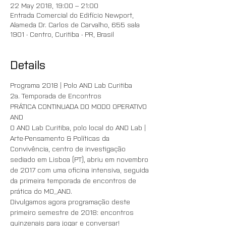
22 May 2018, 19:00 – 21:00
Entrada Comercial do Edifício Newport,
Alameda Dr. Carlos de Carvalho, 655 sala
1901 - Centro, Curitiba - PR, Brasil
Details
Programa 2018 | Polo AND Lab Curitiba
2a. Temporada de Encontros 
PRÁTICA CONTINUADA DO MODO OPERATIVO 
AND
O AND Lab Curitiba, polo local do AND Lab | 
Arte-Pensamento & Políticas da 
Convivência, centro de investigação 
sediado em Lisboa (PT), abriu em novembro 
de 2017 com uma oficina intensiva, seguida 
da primeira temporada de encontros de 
prática do MO_AND. 
Divulgamos agora programação deste 
primeiro semestre de 2018: encontros 
quinzenais para jogar e conversar!