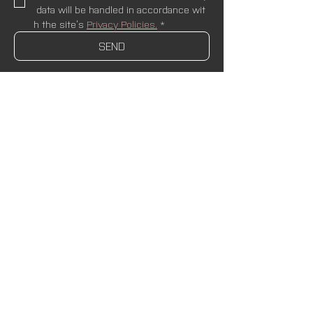
 data will be handled in accordance wit
h the site’s 
Privacy Policies.
*
SEND
Newsletter
Name
Email
*
SUBSCRIBE
I wish to receive newsletters and upda
tes from AND Lab. I understand that my
 data will be handled in accordance wit
h the site’s 
Privacy Policies.
*