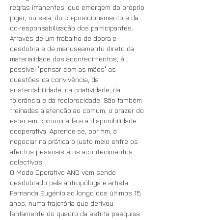
regras imanentes, que emergem do próprio 
jogar; ou seja, do co-posicionamento e da 
co-responsabilização dos participantes. 
Através de um trabalho de dobra-e-
desdobra e de manuseamento direto da 
materialidade dos acontecimentos, é 
possível “pensar com as mãos” as 
questões da convivência, da 
sustentabilidade, da criatividade, da 
tolerância e da reciprocidade. São também 
treinadas a atenção ao comum, o prazer do 
estar em comunidade e a disponibilidade 
cooperativa. Aprende-se, por fim, a 
negociar na prática o justo meio entre os 
afectos pessoais e os acontecimentos 
colectivos.
O Modo Operativo AND vem sendo 
desdobrado pela antropóloga e artista 
Fernanda Eugénio ao longo dos últimos 15 
anos, numa trajetória que derivou 
lentamente do quadro da estrita pesquisa 