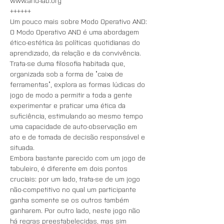
www.and-lab.org
++++++
Um pouco mais sobre Modo Operativo AND:
O Modo Operativo AND é uma abordagem 
ético-estética às políticas quotidianas do 
aprendizado, da relação e da convivência. 
Trata-se duma filosofia habitada que, 
organizada sob a forma de “caixa de 
ferramentas”, explora as formas lúdicas do 
jogo de modo a permitir a toda a gente 
experimentar e praticar uma ética da 
suficiência, estimulando ao mesmo tempo 
uma capacidade de auto-observação em 
ato e de tomada de decisão responsável e 
situada. 
Embora bastante parecido com um jogo de 
tabuleiro, é diferente em dois pontos 
cruciais: por um lado, trata-se de um jogo 
não-competitivo no qual um participante 
ganha somente se os outros também 
ganharem. Por outro lado, neste jogo não 
há regras preestabelecidas, mas sim 