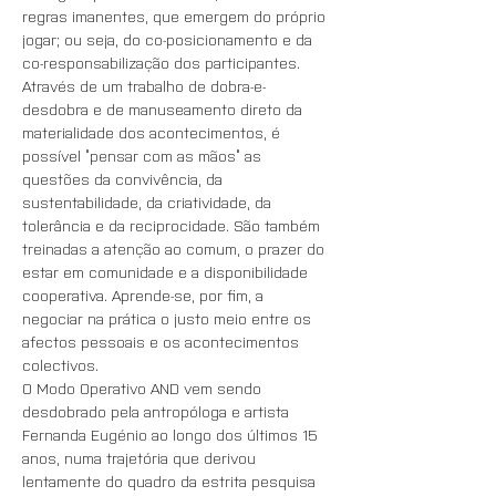
regras imanentes, que emergem do próprio 
jogar; ou seja, do co-posicionamento e da 
co-responsabilização dos participantes. 
Através de um trabalho de dobra-e-
desdobra e de manuseamento direto da 
materialidade dos acontecimentos, é 
possível “pensar com as mãos” as 
questões da convivência, da 
sustentabilidade, da criatividade, da 
tolerância e da reciprocidade. São também 
treinadas a atenção ao comum, o prazer do 
estar em comunidade e a disponibilidade 
cooperativa. Aprende-se, por fim, a 
negociar na prática o justo meio entre os 
afectos pessoais e os acontecimentos 
colectivos.
O Modo Operativo AND vem sendo 
desdobrado pela antropóloga e artista 
Fernanda Eugénio ao longo dos últimos 15 
anos, numa trajetória que derivou 
lentamente do quadro da estrita pesquisa 