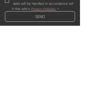
 data will be handled in accordance wit
h the site’s 
Privacy Policies.
*
SEND
Newsletter
Name
Email
*
SUBSCRIBE
I wish to receive newsletters and upda
tes from AND Lab. I understand that my
 data will be handled in accordance wit
h the site’s 
Privacy Policies.
*