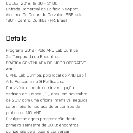
05 Jun 2018, 19:00 – 21:00
Entrada Comercial do Edifício Newport,
Alameda Dr. Carlos de Carvalho, 655 sala
1901 - Centro, Curitiba - PR, Brasil
Details
Programa 2018 | Polo AND Lab Curitiba
2a. Temporada de Encontros 
PRÁTICA CONTINUADA DO MODO OPERATIVO 
AND
O AND Lab Curitiba, polo local do AND Lab | 
Arte-Pensamento & Políticas da 
Convivência, centro de investigação 
sediado em Lisboa (PT), abriu em novembro 
de 2017 com uma oficina intensiva, seguida 
da primeira temporada de encontros de 
prática do MO_AND. 
Divulgamos agora programação deste 
primeiro semestre de 2018: encontros 
quinzenais para jogar e conversar!