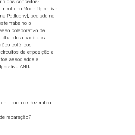
ário dos conceitos-
namento do Modo Operativo 
ana Podlubny), sediada no 
ste trabalho o 
esso colaborativo de 
alhando a partir das 
rões estéticos 
r circuitos de exposição e 
ntos associados a 
perativo AND.
de Janeiro e dezembro 
 de reparação?