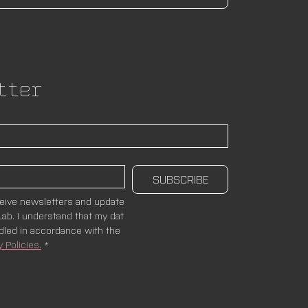
tter
SUBSCRIBE
ceive newsletters and update
ab. I understand that my dat
ndled in accordance with the 
y Policies.
*