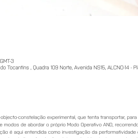
 GMT-3
 do Tocantins , Quadra 109 Norte, Avenida NS15, ALCNO-14 - Pla
o-objecto-constelação experimental, que tenta transportar, par
de modos de abordar o próprio Modo Operativo AND, recorrendo 
ão é aqui entendida como investigação da performatividade e