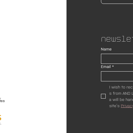
Newsle
Name
Email
*
I wish to re
s from AND L
,
a will be ha
tes
site’s 
Privac