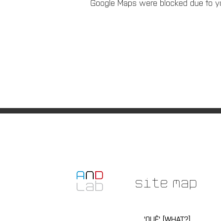
Google Maps were blocked due to you
Site Map
'QUÊ' [WHAT?]