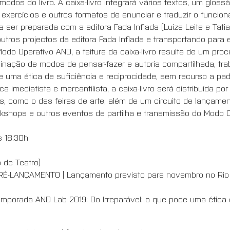
modos do livro. A caixa-livro integrará vários textos, um gloss
exercícios e outros formatos de enunciar e traduzir o funcio
 ser preparada com a editora Fada Inflada (Luiza Leite e Tati
utros projectos da editora Fada Inflada e transportando para e
odo Operativo AND, a feitura da caixa-livro resulta de um proc
inação de modos de pensar-fazer e autoria compartilhada, trab
uma ética de suficiência e reciprocidade, sem recurso a pad
ca imediatista e mercantilista, a caixa-livro será distribuída po
os, como o das feiras de arte, além de um circuito de lançame
kshops e outros eventos de partilha e transmissão do Modo O
s 18:30h
o de Teatro)
-LANÇAMENTO | Lançamento previsto para novembro no Rio 
emporada AND Lab 2019: Do Irreparável: o que pode uma ética