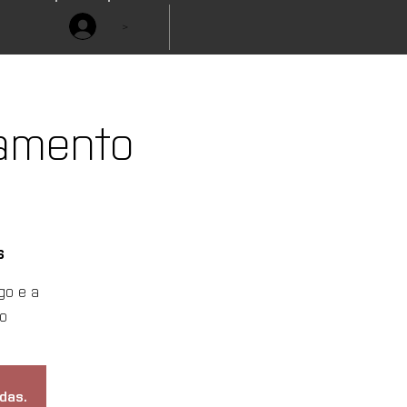
>
çamento
s
go e a
o
das.