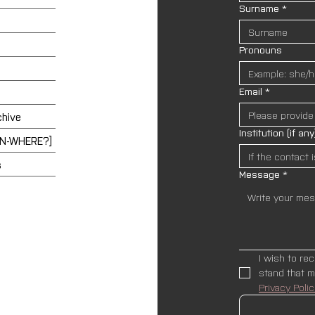
Surname
*
Pronouns
Email
*
chive
Institution (if any
EN-WHERE?]
s
Message
*
I wish to re
Privacy Polic