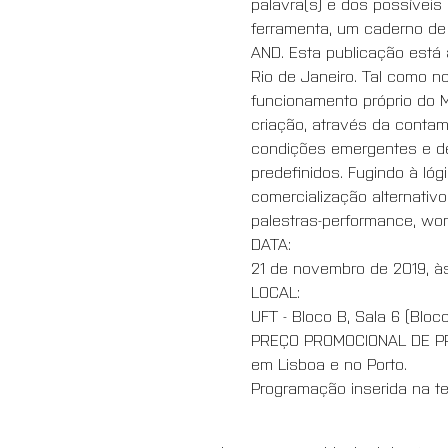
palavra(s) e dos possíveis 
ferramenta, um caderno de 
AND. Esta publicação está a
Rio de Janeiro. Tal como no
funcionamento próprio do M
criação, através da contam
condições emergentes e de 
predefinidos. Fugindo à lógi
comercialização alternativ
palestras-performance, wor
DATA:
21 de novembro de 2019, à
LOCAL:
UFT - Bloco B, Sala 6 (Bloc
PREÇO PROMOCIONAL DE PRÉ
em Lisboa e no Porto.
Programação inserida na t