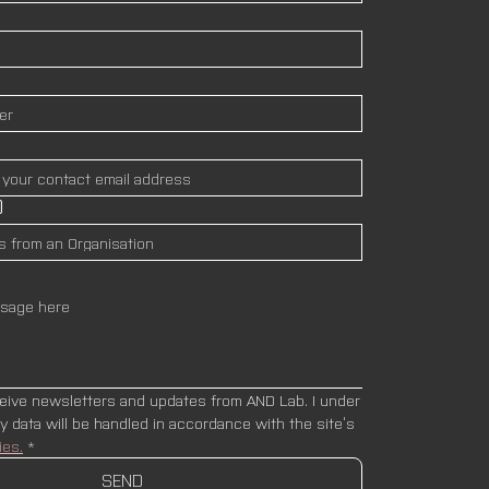
)
ceive newsletters and updates from AND Lab. I under
stand that my data will be handled in accordance with the site’s 
ies.
*
SEND