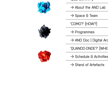
→ About the AND Lab
→ Space & Team
'COMO?' [HOW?]
→ Programmes
→ AND Doc | Digital Ar
'QUANDO-ONDE?' [WH
→ Schedule & Activitie
→ Stand of Artefacts