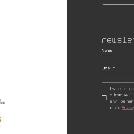
Newsle
Name
Email
*
I wish to re
s from AND L
,
a will be ha
tes
site’s 
Privac