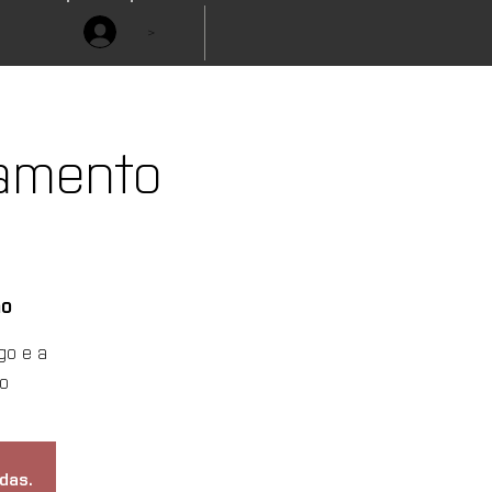
>
çamento
ho
go e a
o
das.