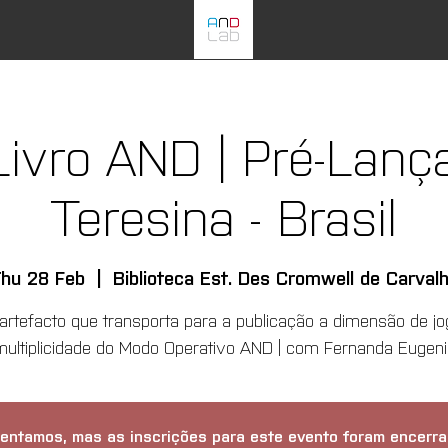
Livro AND | Pré-Lan
Teresina - Brasil
hu 28 Feb
  |  
Biblioteca Est. Des Cromwell de Carval
-artefacto que transporta para a publicação a dimensão de jo
multiplicidade do Modo Operativo AND | com Fernanda Eugeni
entamos, mas as inscrições para este evento foram encerra