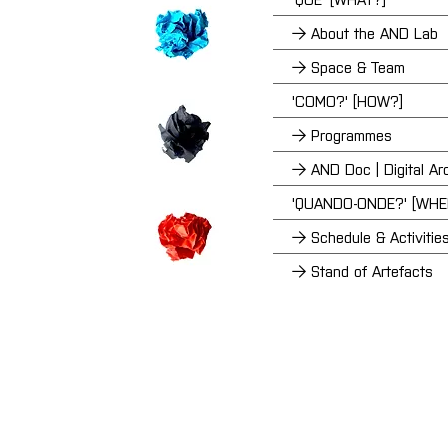
→ About the AND Lab
→ Space & Team
'COMO?' [HOW?]
→ Programmes
→ AND Doc | Digital Ar
'QUANDO-ONDE?' [WH
→ Schedule & Activitie
→ Stand of Artefacts