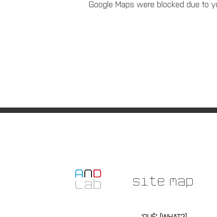
Google Maps were blocked due to you
Site Map
'QUÊ' [WHAT?]