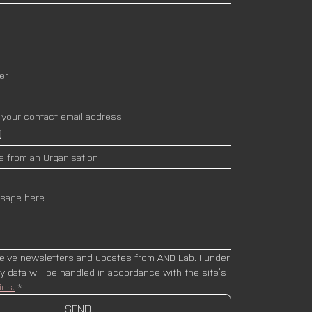
)
ceive newsletters and updates from AND Lab. I under
stand that my data will be handled in accordance with the site’s 
ies.
*
SEND