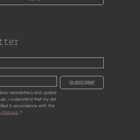
tter
SUBSCRIBE
ceive newsletters and update
ab. I understand that my dat
ndled in accordance with the 
y Policies.
*