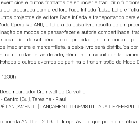
exercícios e outros formatos de enunciar e traduzir o funcio
 ser preparada com a editora Fada Inflada (Luiza Leite e Tati
utros projectos da editora Fada Inflada e transportando para e
odo Operativo AND, a feitura da caixa-livro resulta de um proc
inação de modos de pensar-fazer e autoria compartilhada, trab
uma ética de suficiência e reciprocidade, sem recurso a pad
ca imediatista e mercantilista, a caixa-livro será distribuída po
os, como o das feiras de arte, além de um circuito de lançame
kshops e outros eventos de partilha e transmissão do Modo O
 19:30h
al Desembargador Cromwell de Carvalho
 Centro (Sul), Teresina - Piauí
É-LANÇAMENTO | LANÇAMENTO PREVISTO PARA DEZEMBRO DE 
emporada AND Lab 2019: Do Irreparável: o que pode uma ética