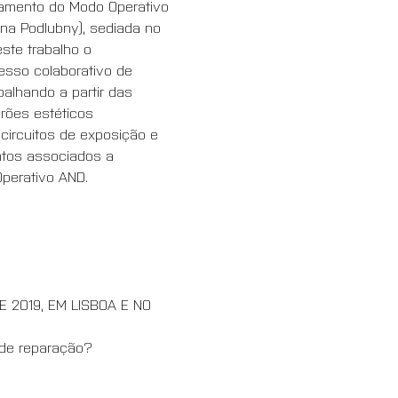
namento do Modo Operativo 
ana Podlubny), sediada no 
ste trabalho o 
esso colaborativo de 
alhando a partir das 
rões estéticos 
r circuitos de exposição e 
ntos associados a 
perativo AND.
2019, EM LISBOA E NO 
 de reparação?