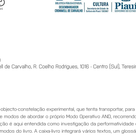
0
l de Carvalho, R. Coelho Rodrigues, 1016 - Centro (Sul), Teresi
o-objecto-constelação experimental, que tenta transportar, par
de modos de abordar o próprio Modo Operativo AND, recorrendo 
ão é aqui entendida como investigação da performatividade e
modos do livro. A caixa-livro integrará vários textos, um gloss