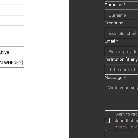
Surname
*
Pronouns
Email
*
chive
Institution (if any
EN-WHERE?]
s
Message
*
I wish to re
Privacy Polic