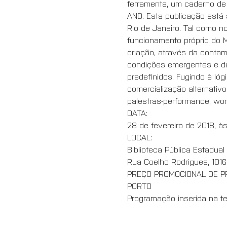
ferramenta, um caderno de 
AND. Esta publicação está a
Rio de Janeiro. Tal como no
funcionamento próprio do M
criação, através da contam
condições emergentes e de 
predefinidos. Fugindo à lógi
comercialização alternativ
palestras-performance, wor
DATA:
28 de fevereiro de 2018, às
LOCAL:
Biblioteca Pública Estadu
Rua Coelho Rodrigues, 1016 -
PREÇO PROMOCIONAL DE PR
PORTO
Programação inserida na t