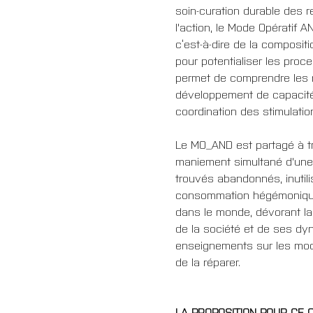
soin-curation durable des r
l'action, le Mode Opératif 
c’est-à-dire de la composit
pour potentialiser les proc
permet de comprendre les m
développement de capacités 
coordination des stimulatio
Le MO_AND est partagé à trav
maniement simultané d'une c
trouvés abandonnés, inutili
consommation hégémonique 
dans le monde, dévorant la 
de la société et de ses dy
enseignements sur les modul
de la réparer.
LA PROPOSITION POUR CE 