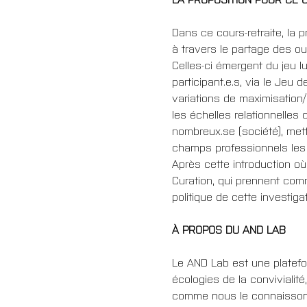
Dans ce cours-retraite, la p
à travers le partage des ou
Celles-ci émergent du jeu l
participant.e.s, via le Je
variations de maximisation/m
les échelles relationnelles d
nombreux.se (société), mett
champs professionnels les 
Après cette introduction où
Curation, qui prennent comme
politique de cette investiga
À PROPOS DU AND LAB
Le AND Lab est une platefor
écologies de la convivialit
comme nous le connaissons. 