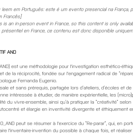
leem em Português: este é um evento presencial na França, p
m Francês
]
is is an in-person event in France, so this content is only availa
n présentiel en France, ce contenu est donc disponible uniquem
TIF AND
D) est une méthodologie pour l'investigation esthético-éthiqu
et de la réciprocité, fondée sur l'engagement radical de “réparer 
ropologue Fernanda Eugenio.
ale et sans prérequis, partagée lors d’ateliers, d’écoles et de 
nne intéressée à étudier, de manière expérientielle, les (micro
ilité du vivre-ensemble, ainsi qu’à pratiquer la “créativité” selon
utocentré et élargie en inventivité divergente et éthiquement 
O_AND peut se résumer à l'exercice du “Re-parar”, qui, en portug
ire l'inventaire-invention du possible à chaque fois, et réaliser 