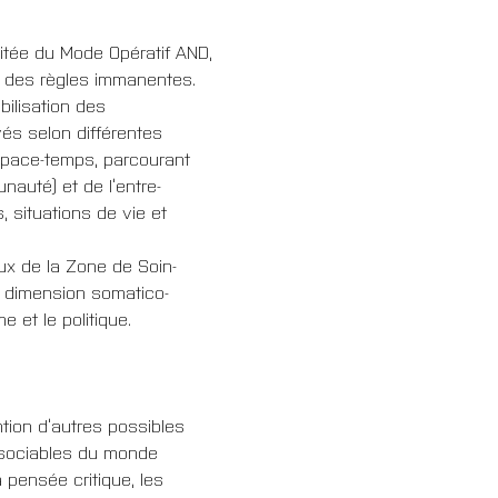
bitée du Mode Opératif AND, 
nt des règles immanentes. 
ilisation des 
és selon différentes 
'espace-temps, parcourant 
unauté) et de l’entre-
 situations de vie et 
eux de la Zone de Soin-
la dimension somatico-
e et le politique.
ntion d’autres possibles 
issociables du monde 
pensée critique, les 