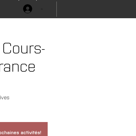
>
 Cours-
rance
tives
ochaines activités!