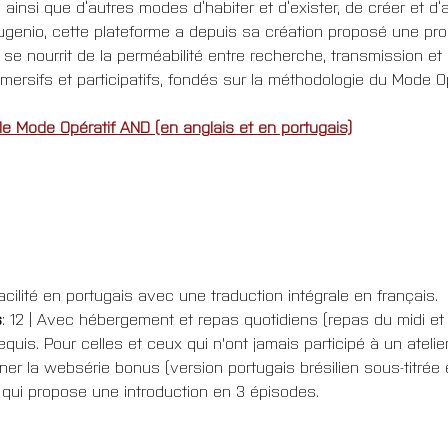
s ainsi que d’autres modes d’habiter et d’exister, de créer et d
genio, cette plateforme a depuis sa création proposé une pro
 se nourrit de la perméabilité entre recherche, transmission et 
immersifs et participatifs, fondés sur la méthodologie du Mode 
 le Mode Opératif AND (en anglais et en portugais)
facilité en portugais avec une traduction intégrale en français.
s
: 12 | Avec hébergement et repas quotidiens (repas du midi et 
quis. Pour celles et ceux qui n'ont jamais participé à un atelie
r la websérie bonus (version portugais brésilien sous-titrée e
qui propose une introduction en 3 épisodes.