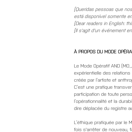
[Queridas pessoas que nos 
está disponível somente e
[Dear readers in English: th
[Il s'agit d'un événement e
À PROPOS DU MODE OPÉRA
Le Mode Opératif AND (MO_AN
expérientielle des relations 
créée par l’artiste et anth
C’est une pratique transvers
participation de toute perso
l’opérationnalité et la durab
dire déplacée du registre a
L’éthique pratiquée par le M
fois s'arrêter de nouveau, fa