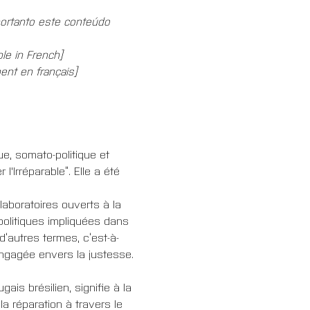
ortanto este conteúdo 
ble in French]
ent en français]
e, somato-politique et 
l'Irréparable”. Elle a été 
laboratoires ouverts à la 
)politiques impliquées dans 
 d’autres termes, c’est-à-
engagée envers la justesse.
ais brésilien, signifie à la 
la réparation à travers le 