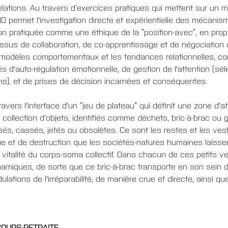
elations. Au travers d’exercices pratiques qui mettent sur un 
AND permet l'investigation directe et expérientielle des mécani
ion pratiquée comme une éthique de la “position-avec”, en prop
essus de collaboration, de co-apprentissage et de négociation d
odèles comportementaux et les tendances relationnelles, con
d'auto-régulation émotionnelle, de gestion de l'attention (sélec
ns), et de prises de décision incarnées et conséquentes.
ers l'interface d'un “jeu de plateau” qui définit une zone d'att
ollection d'objets, identifiés comme déchets, bric-à-brac ou 
sés, cassés, jetés ou obsolètes. Ce sont les restes et les vest
et de destruction que les sociétés-natures humaines laissen
vitalité du corps-soma collectif. Dans chacun de ces petits ves
namiques, de sorte que ce bric-à-brac transporte en son sein
ations de l'irréparabilité, de manière crue et directe, ainsi qu
COURS-RETRAITE