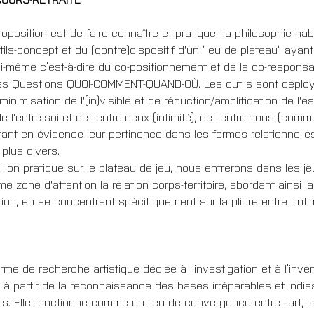
roposition est de faire connaître et pratiquer la philosophie ha
tils-concept et du (contre)dispositif d'un “jeu de plateau” aya
ui-même c’est-à-dire du co-positionnement et de la co-responsab
u des Questions QUOI-COMMENT-QUAND-OÙ. Les outils sont déploy
inimisation de l'(in)visible et de réduction/amplification de l
e l'entre-soi et de l’entre-deux (intimité), de l’entre-nous (comm
ant en évidence leur pertinence dans les formes relationnelles,
plus divers.
 l’on pratique sur le plateau de jeu, nous entrerons dans les j
 zone d'attention la relation corps-territoire, abordant ainsi 
tion, en se concentrant spécifiquement sur la pliure entre l’intim
me de recherche artistique dédiée à l’investigation et à l’inve
é, à partir de la reconnaissance des bases irréparables et ind
Elle fonctionne comme un lieu de convergence entre l’art, la 