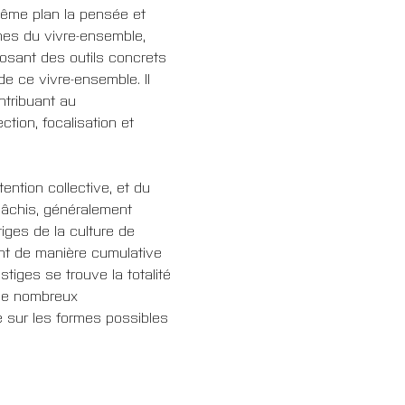
même plan la pensée et 
smes du vivre-ensemble, 
osant des outils concrets 
e ce vivre-ensemble. Il 
tribuant au 
tion, focalisation et 
ention collective, et du 
gâchis, généralement 
iges de la culture de 
t de manière cumulative 
tiges se trouve la totalité 
 de nombreux 
e sur les formes possibles 