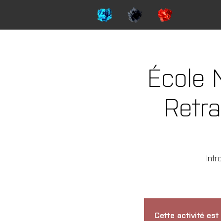
École 
Retr
Intr
Cette activité est