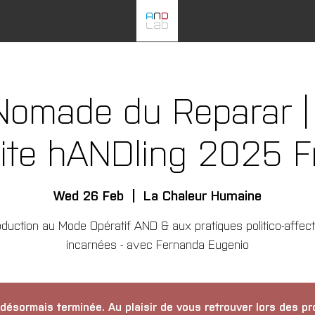
Nomade du Reparar |
aite hANDling 2025 F
Wed 26 Feb
  |  
La Chaleur Humaine
oduction au Mode Opératif AND & aux pratiques politico-affec
incarnées - avec Fernanda Eugenio
 désormais terminée. Au plaisir de vous retrouver lors des pr