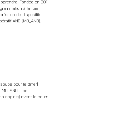
’apprendre. Fondée en 2011 
grammation à la fois 
création de dispositifs 
Opératif AND (MO_AND).
soupe pour le dîner)
r MO_AND, il est 
n anglais) avant le cours, 