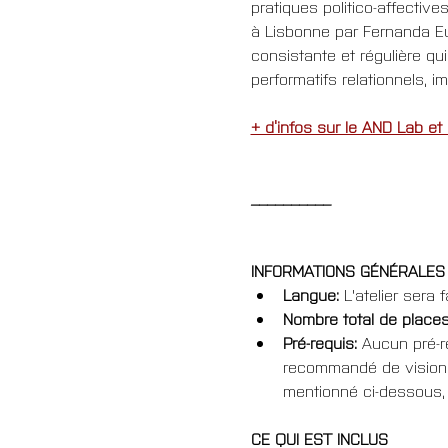
pratiques politico-affective
à Lisbonne par Fernanda Eu
consistante et régulière qui
performatifs relationnels, 
+ d’infos sur le AND Lab et
__________
INFORMATIONS GÉNÉRALES
Langue: 
L'atelier sera 
Nombre total de place
Pré-requis: 
Aucun pré-re
recommandé de visionne
mentionné ci-dessous, 
CE QUI EST INCLUS