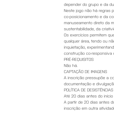
depender do grupo e da du
Neste jogo não há regras p
co-posicionamento e da co-
manuseamento direto da mat
sustentabilidade, da criativ
Os exercícios permitem que
qualquer área, tendo ou n
inquietação, experimentando
construção co-responsiva
PRÉ-REQUISITOS
Não há.
CAPTAÇÃO DE IMAGENS
A inscrição pressupõe a co
documentação e divulgaçã
POLÍTICA DE DESISTÊNCIAS
Até 20 dias antes do início 
A partir de 20 dias antes d
inscrição em outra ativida