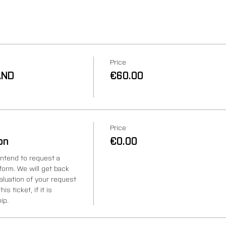
Price
AND
€60.00
Price
on
€0.00
intend to request a 
form. We will get back 
aluation of your request 
s ticket, if it is 
ip.