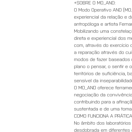
+SOBRE O MO_AND:
O Modo Operativo AND (MO_A
experiencial da relação e d
antropóloga e artista Fern
Mobilizando uma constelaçã
direta e experiencial dos 
com, através do exercício d
a reparação através do cui
modos de fazer baseados 
plano o pensar, o sentir e
territórios de suficiência
sensível da inseparabilidad
O MO_AND oferece ferramen
negociação da convivência
contribuindo para a afinaç
sustentada e de uma toma
COMO FUNCIONA A PRÁTIC
No âmbito dos laboratórios e
desdobrada em diferentes e