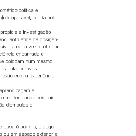
mático-política e 
o Irreparável, criada pela 
ropicia a investigação 
enquanto ética de posição-
sível a cada vez, e efetuar 
ciência encarnada e 
 que colocam num mesmo 
ns colaborativas e 
onexão com a experiência 
-aprendizagem e 
 tendências relacionais, 
o distribuída e 
e base à partilha, a seguir 
 ou em espaço exterior, a 