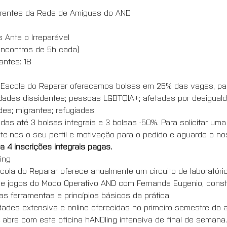
erentes da Rede de Amigues do AND
 Ante o Irreparável
 encontros de 5h cada)
antes: 18
 Escola do Reparar oferecemos bolsas em 25% das vagas, par
idades dissidentes; pessoas LGBTQIA+; afetadas por desigual
es; migrantes; refugiades.
idas até 3 bolsas integrais e 3 bolsas -50%. Para solicitar um
nte-nos o seu perfil e motivação para o pedido e aguarde o no
 4 inscrições integrais pagas.
ing
ola do Reparar oferece anualmente um circuito de laboratório
de jogos do Modo Operativo AND com Fernanda Eugenio, consti
as ferramentas e princípios básicos da prática.
ades extensiva e online oferecidas no primeiro semestre do 
abre com esta oficina hANDling intensiva de final de semana.