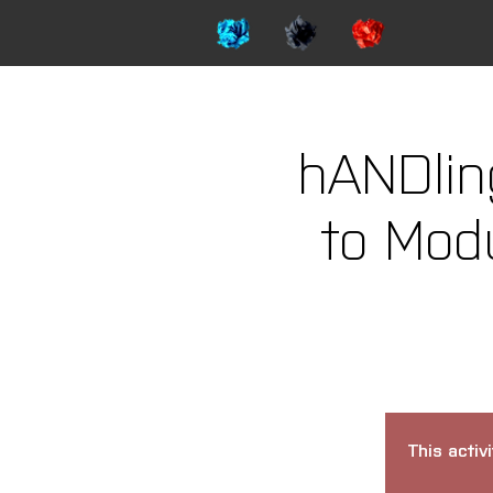
hANDling
to Mod
This activ