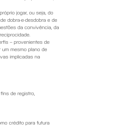
prio jogar, ou seja, do 
 de dobra-e-desdobra e de 
uestões da convivência, da 
 reciprocidade.
rfis – provenientes de 
ar um mesmo plano de 
ivas implicadas na 
ns de registro, 
omo crédito para futura 