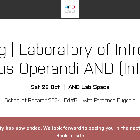
 | Laboratory of Int
us Operandi AND (Int
Sat 26 Oct
  |  
AND Lab Space
School of Reparar 2024 [Ed#5] | with Fernanda Eugenio
ity has now ended. We look forward to seeing you in the next 
Back to site