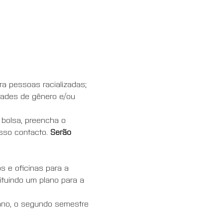
a pessoas racializadas; 
dades de gênero e/ou 
a bolsa, preencha o 
sso contacto. 
Serão 
s e oficinas para a 
tuindo um plano para a 
ano, o segundo semestre 