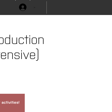
>
roduction
ensive)
activities!