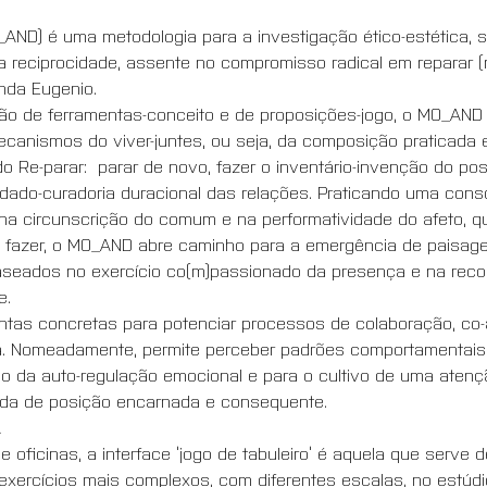
ND) é uma metodologia para a investigação ético-estética, so
a reciprocidade, assente no compromisso radical em reparar (n)
anda Eugenio.
o de ferramentas-conceito e de proposições-jogo, o MO_AND p
mecanismos do viver-juntes, ou seja, da composição praticada 
o Re-parar:  parar de novo, fazer o inventário-invenção do pos
dado-curadoria duracional das relações. Praticando uma cons
na circunscrição do comum e na performatividade do afeto,
 o fazer, o MO_AND abre caminho para a emergência de paisage
, baseados no exercício co(m)passionado da presença e na rec
e.
tas concretas para potenciar processos de colaboração, co
. Nomeadamente, permite perceber padrões comportamentais e
ão da auto-regulação emocional e para o cultivo de uma atençã
da de posição encarnada e consequente.
A
 oficinas, a interface ‘jogo de tabuleiro’ é aquela que serve d
xercícios mais complexos, com diferentes escalas, no estúdio