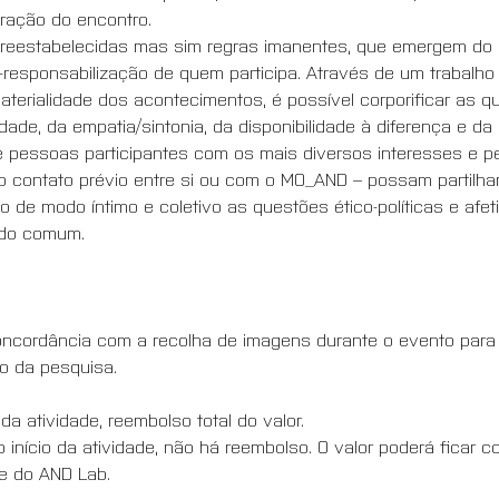
ração do encontro.
reestabelecidas mas sim regras imanentes, que emergem do pró
responsabilização de quem participa. Através de um trabalho
erialidade dos acontecimentos, é possível corporificar as q
idade, da empatia/sintonia, da disponibilidade à diferença e da
 pessoas participantes com os mais diversos interesses e pe
ão contato prévio entre si ou com o MO_AND – possam partilh
 de modo íntimo e coletivo as questões ético-políticas e afet
 do comum.
ncordância com a recolha de imagens durante o evento para fi
o da pesquisa.
da atividade, reembolso total do valor.
o início da atividade, não há reembolso. O valor poderá ficar c
de do AND Lab.