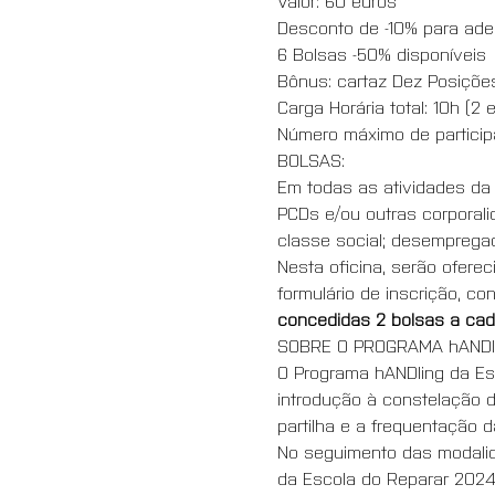
Valor: 60 euros
Desconto de -10% para ad
6 Bolsas -50% disponíveis
Bônus: cartaz Dez Posições
Carga Horária total: 10h (2
Número máximo de particip
BOLSAS:
Em todas as atividades da
PCDs e/ou outras corporal
classe social; desempregad
Nesta oficina, serão oferec
formulário de inscrição, co
concedidas 2 bolsas a cada
SOBRE O PROGRAMA hANDl
O Programa hANDling da Esc
introdução à constelação 
partilha e a frequentação d
No seguimento das modalid
da Escola do Reparar 2024 