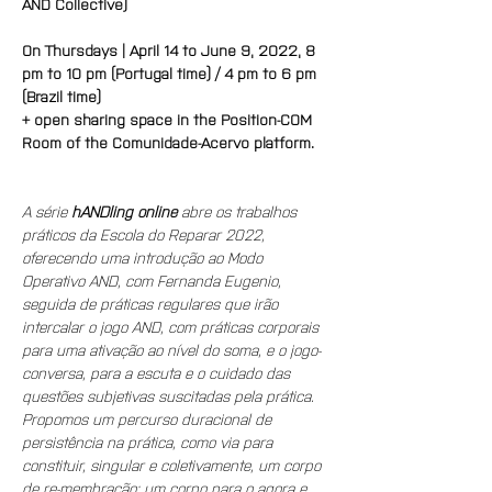
AND Collective)
On Thursdays | April 14 to June 9, 2022, 8 
pm to 10 pm (Portugal time) / 4 pm to 6 pm 
(Brazil time)
+ open sharing space in the Position-COM 
Room of the Comunidade-Acervo platform.
A série 
hANDling online 
abre os trabalhos 
práticos da Escola do Reparar 2022, 
oferecendo uma introdução ao Modo 
Operativo AND, com Fernanda Eugenio, 
seguida de práticas regulares que irão 
intercalar o jogo AND, com práticas corporais 
para uma ativação ao nível do soma, e o jogo-
conversa, para a escuta e o cuidado das 
questões subjetivas suscitadas pela prática. 
Propomos um percurso duracional de 
persistência na prática, como via para 
constituir, singular e coletivamente, um corpo 
de re-membração: um corpo para o agora e 