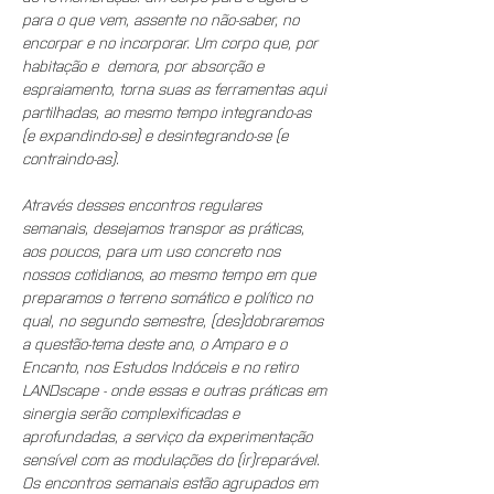
para o que vem, assente no não-saber, no 
encorpar e no incorporar. Um corpo que, por 
habitação e  demora, por absorção e 
espraiamento, torna suas as ferramentas aqui 
partilhadas, ao mesmo tempo integrando-as 
(e expandindo-se) e desintegrando-se (e 
contraindo-as).
Através desses encontros regulares 
semanais, desejamos transpor as práticas, 
aos poucos, para um uso concreto nos 
nossos cotidianos, ao mesmo tempo em que 
preparamos o terreno somático e político no 
qual, no segundo semestre, (des)dobraremos 
a questão-tema deste ano, o Amparo e o 
Encanto, nos Estudos Indóceis e no retiro 
LANDscape - onde essas e outras práticas em 
sinergia serão complexificadas e 
aprofundadas, a serviço da experimentação 
sensível com as modulações do (ir)reparável. 
Os encontros semanais estão agrupados em 