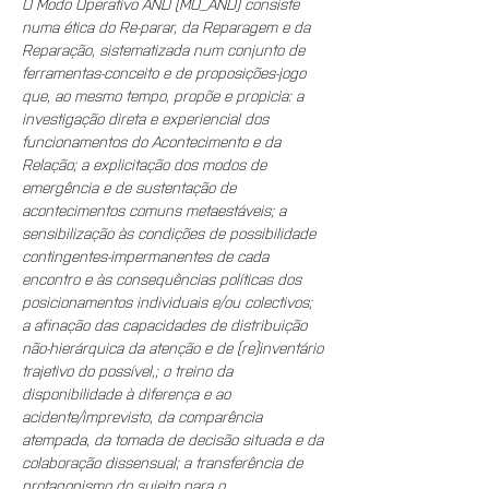
O Modo Operativo AND (MO_AND) consiste 
numa ética do Re-parar, da Reparagem e da 
Reparação, sistematizada num conjunto de 
ferramentas-conceito e de proposições-jogo 
que, ao mesmo tempo, propõe e propicia: a 
investigação direta e experiencial dos 
funcionamentos do Acontecimento e da 
Relação; a explicitação dos modos de 
emergência e de sustentação de 
acontecimentos comuns metaestáveis; a 
sensibilização às condições de possibilidade 
contingentes-impermanentes de cada 
encontro e às consequências políticas dos 
posicionamentos individuais e/ou colectivos; 
a afinação das capacidades de distribuição 
não-hierárquica da atenção e de (re)inventário 
trajetivo do possível,; o treino da 
disponibilidade à diferença e ao 
acidente/imprevisto, da comparência 
atempada, da tomada de decisão situada e da 
colaboração dissensual; a transferência de 
protagonismo do sujeito para o 