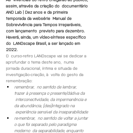
assim, através da criação do  documentário 
AND Lab | Dez anos e da primeira 
temporada da websérie  Manual de 
Sobrevivência para Tempos Irreparáveis, 
com lançamento  previsto para dezembro. 
Haverá, ainda, um vídeo-síntese específico 
do  LANDscape Brasil, a ser lançado em 
2022.
O  curso-retiro LANDscape vai se dedicar a 
aprofundar o tema deste ano,  numa 
jornada duracional, íntima e situada de 
investigação-criação, à  volta do gesto da 
remembração:
remembrar,  no sentido de lembrar, 
trazer à presença o presente/dádiva da 
 interconectividade, da impermanência e 
da abundância, (des)integrado na 
 experiência sensível da inseparabilidade
re-membrar,  no sentido de voltar a juntar 
o que foi separado pelo paradigma 
moderno  da separabilidade, enquanto 