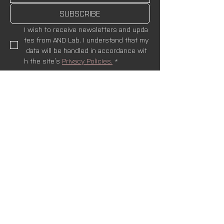
SUBSCRIBE
I wish to receive newsletters and upda
tes from AND Lab. I understand that my
 data will be handled in accordance wit
h the site’s 
Privacy Policies.
*