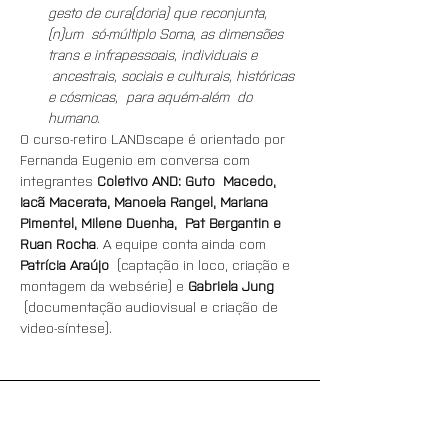
gesto de cura(doria) que reconjunta, 
(n)um  só-múltiplo Soma, as dimensões 
trans e infrapessoais, individuais e 
 ancestrais, sociais e culturais, históricas 
e cósmicas,  para aquém-além  do 
humano.
O curso-retiro LANDscape é orientado por 
Fernanda Eugenio em conversa com 
integrantes 
Coletivo AND: Guto  Macedo, 
Iacã Macerata, Manoela Rangel, Mariana 
Pimentel, Milene Duenha,  Pat Bergantin e 
Ruan Rocha
. A equipe conta ainda com 
Patrícia Araújo
  (captação in loco, criação e 
montagem da websérie) e 
Gabriela Jung
 (documentação audiovisual e criação de 
video-síntese).