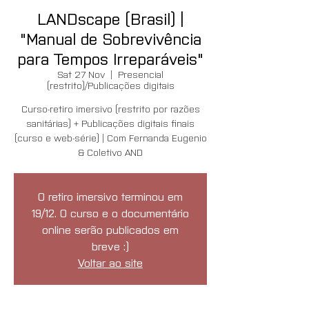
LANDscape (Brasil) |
"Manual de Sobrevivência
para Tempos Irreparáveis"
Sat 27 Nov
  |  
Presencial
(restrito)/Publicações digitais
Curso-retiro imersivo (restrito por razões
sanitárias) + Publicações digitais finais
(curso e web-série) | Com Fernanda Eugenio
& Coletivo AND
O retiro imersivo terminou em
19/12. O curso e o documentário
online serão publicados em
breve :)
Voltar ao site