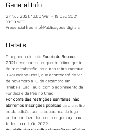
General Info
27 Nov 2021, 10:00 WET – 19 Dec 2021,
19:00 WET
Presencial (restrito)/Publicações digitais
Details
O segundo ciclo da 
Escola do Reparar 
2021 
desemboca,  enquanto último gesto 
de re-membração, no curso-retiro imersivo 
 LANDscape Brasil, que acontecerá de 27 
de novembro a 19 de dezembro em 
 Ilhabela, São Paulo, com o acolhimento da 
Fundaci e da Pés no Chão.
Por conta das restrições sanitárias, não 
abriremos inscrições públicas
 para o retiro 
nesta edição, com a esperança de logo 
podermos fazer isso com segurança para 
todes, na edição 2022.
As  vivências do retiro chegarão ao público, 