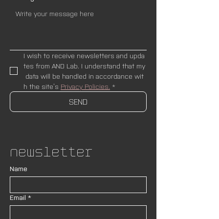
I wish to receive newsletters and upda
tes from AND Lab. I understand that my
 data will be handled in accordance wit
h the site’s 
Privacy Policies.
*
SEND
Newsletter
Name
Email
*