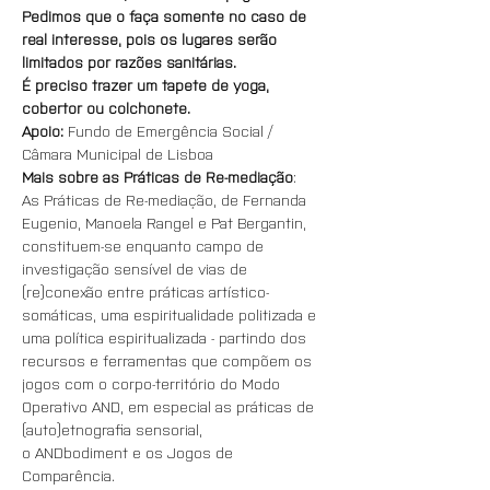
Pedimos que o faça somente no caso de 
real interesse, pois os lugares serão 
limitados por razões sanitárias.
É preciso trazer um tapete de yoga, 
cobertor ou colchonete.
Apoio:
 Fundo de Emergência Social / 
Câmara Municipal de Lisboa
Mais sobre as Práticas de Re-mediação
:
As Práticas de Re-mediação, de Fernanda 
Eugenio, Manoela Rangel e Pat Bergantin, 
constituem-se enquanto campo de 
investigação sensível de vias de 
(re)conexão entre práticas artístico-
somáticas, uma espiritualidade politizada e 
uma política espiritualizada - partindo dos 
recursos e ferramentas que compõem os 
jogos com o corpo-território do Modo 
Operativo AND, em especial as práticas de 
(auto)etnografia sensorial, 
o ANDbodiment e os Jogos de 
Comparência.