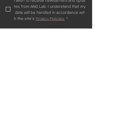
I wish to receive newsletters and upda
tes from AND Lab. I understand that my
 data will be handled in accordance wit
h the site’s 
Privacy Policies.
*