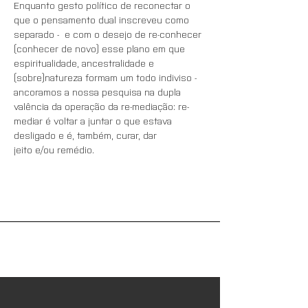
Enquanto gesto político de reconectar o 
que o pensamento dual inscreveu como 
separado -  e com o desejo de re-conhecer 
(conhecer de novo) esse plano em que 
espiritualidade, ancestralidade e 
(sobre)natureza formam um todo indiviso - 
ancoramos a nossa pesquisa na dupla 
valência da operação da re-mediação: re-
mediar é voltar a juntar o que estava 
desligado e é, também, curar, dar 
jeito e/ou remédio.