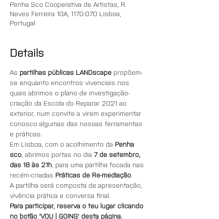
Penha Sco Cooperativa de Artistas, R.
Neves Ferreira 10A, 1170-070 Lisboa,
Portugal
Details
As 
partilhas públicas LANDscape
 propõem-
se enquanto encontros vivenciais nos 
quais abrimos o plano de investigação-
criação da Escola do Reparar 2021 ao 
exterior, num convite a virem experimentar 
conosco algumas das nossas ferramentas 
e práticas.
Em Lisboa, com o acolhimento da 
Penha 
sco
, abrimos portas no dia 
7 de setembro, 
das 18 às 21h
, para uma partilha focada nas 
recém-criadas 
Práticas de Re-mediação
.
A partilha será composta de apresentação, 
vivência prática e conversa final.
Para participar, reserva o teu lugar clicando 
no botão 'VOU | GOING' desta página.