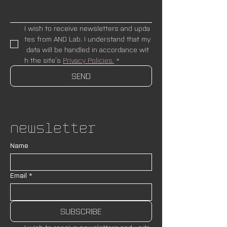
I wish to receive newsletters and upda
tes from AND Lab. I understand that my
 data will be handled in accordance wit
h the site’s 
Privacy Policies.
*
SEND
Newsletter
Name
Email
*
SUBSCRIBE