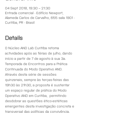
04 Sept 2018, 19:30 – 21:30
Entrada comercial - Edifício Newport,
Alameda Carlos de Carvalho, 655 sala 1901 -
Curitiba, PR - Brasil
Details
O Núcleo AND Lab Curitiba retoma 
actividades após as férias de julho, dando 
início a partir de 7 de agosto à sua 3a. 
Temporada de Encontros para a Prática 
Continuada do Modo Operativo AND.
Através desta série de sessões 
quinzenais, sempre às terças-feiras das 
19h30 às 21h30, a proposta é sustentar 
um espaço regular de prática do Modo 
Operativo AND em Curitiba,  permitindo 
desdobrar as questões ético-estéticas 
emergentes desta investigação concreta e 
transversal das políticas da convivência, 