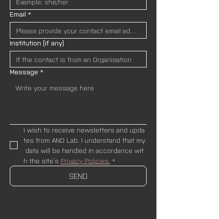
Email
*
Institution (if any)
Message
*
I wish to receive newsletters and upda
tes from AND Lab. I understand that my
 data will be handled in accordance wit
h the site’s 
Privacy Policies.
*
SEND