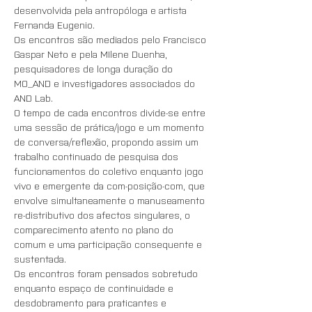
desenvolvida pela antropóloga e artista 
Fernanda Eugenio. 
Os encontros são mediados pelo Francisco 
Gaspar Neto e pela MIlene Duenha, 
pesquisadores de longa duração do 
MO_AND e investigadores associados do 
AND Lab.
O tempo de cada encontros divide-se entre 
uma sessão de prática/jogo e um momento 
de conversa/reflexão, propondo assim um 
trabalho continuado de pesquisa dos 
funcionamentos do coletivo enquanto jogo 
vivo e emergente da com-posição-com, que 
envolve simultaneamente o manuseamento 
re-distributivo dos afectos singulares, o 
comparecimento atento no plano do 
comum e uma participação consequente e 
sustentada.
Os encontros foram pensados sobretudo 
enquanto espaço de continuidade e 
desdobramento para praticantes e 