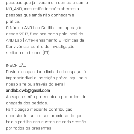
pessoas que já tiveram um contacto com o 
MO_AND, mas estão também abertos a 
pessoas que ainda não conheçam a 
prática. 
O Núcleo AND Lab Curitiba, em operação 
desde 2017, funciona como polo local do 
AND Lab | Arte-Pensamento & Políticas da 
Convivência, centro de investigação 
sediado em Lisboa (PT).
INSCRIÇÃO
Devido à capacidade limitada do espaço, é 
imprescindível a inscrição prévia, aqui pelo 
nosso site ou através do e-mail 
andlab.cwb@gmail.com
As vagas serão preenchidas por ordem de 
chegada dos pedidos. 
Participação mediante contribuição 
consciente, com o compromisso de que 
haja a partilha dos custos de cada sessão 
por todos os presentes.  