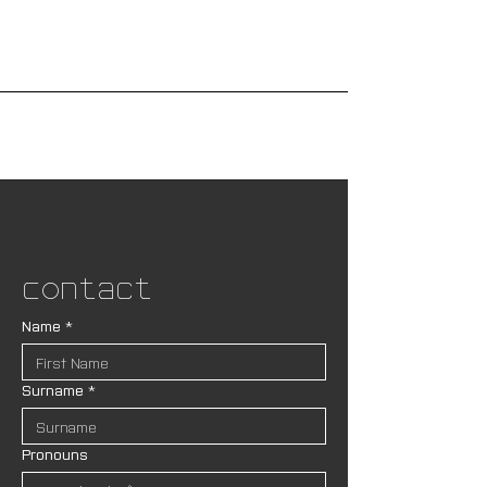
Contact
Name
*
Surname
*
Pronouns