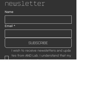
Newsletter
Name
Email
*
SUBSCRIBE
I wish to receive newsletters and upda
tes from AND Lab. I understand that my
 data will be handled in accordance wit
h the site’s 
Privacy Policies.
*