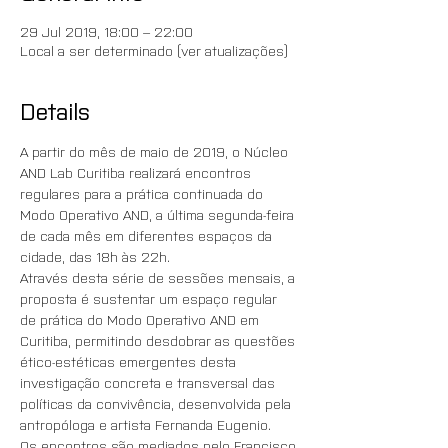
29 Jul 2019, 18:00 – 22:00
Local a ser determinado (ver atualizações)
Details
A partir do mês de maio de 2019, o Núcleo 
AND Lab Curitiba realizará encontros 
regulares para a prática continuada do 
Modo Operativo AND, a última segunda-feira 
de cada mês em diferentes espaços da 
cidade, das 18h às 22h. 
Através desta série de sessões mensais, a 
proposta é sustentar um espaço regular 
de prática do Modo Operativo AND em 
Curitiba, permitindo desdobrar as questões 
ético-estéticas emergentes desta 
investigação concreta e transversal das 
políticas da convivência, desenvolvida pela 
antropóloga e artista Fernanda Eugenio. 
Os encontros são mediados pelo Francisco 