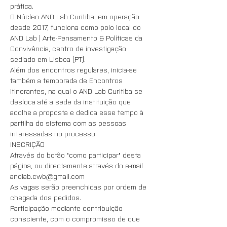
prática. 
O Núcleo AND Lab Curitiba, em operação 
desde 2017, funciona como polo local do 
AND Lab | Arte-Pensamento & Políticas da 
Convivência, centro de investigação 
sediado em Lisboa (PT).
Além dos encontros regulares, inicia-se 
também a temporada de Encontros 
Itinerantes, na qual o AND Lab Curitiba se 
desloca até a sede da instituição que 
acolhe a proposta e dedica esse tempo à 
partilha do sistema com as pessoas 
interessadas no processo.
INSCRIÇÃO
Através do botão "como participar" desta 
página, ou directamente através do e-mail 
andlab.cwb@gmail.com
As vagas serão preenchidas por ordem de 
chegada dos pedidos. 
Participação mediante contribuição 
consciente, com o compromisso de que 