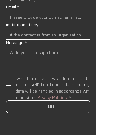
Email
*
Institution (if any)
Message
*
I wish to receive newsletters and upda
tes from AND Lab. I understand that my
 data will be handled in accordance wit
h the site’s 
Privacy Policies.
*
SEND