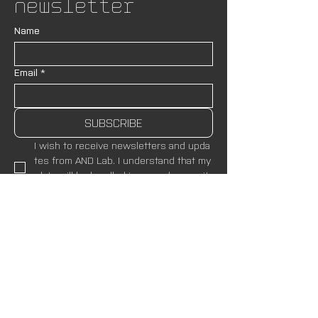
Newsletter
Name
Email
*
SUBSCRIBE
I wish to receive newsletters and upda
tes from AND Lab. I understand that my
 data will be handled in accordance wit
h the site’s 
Privacy Policies.
*