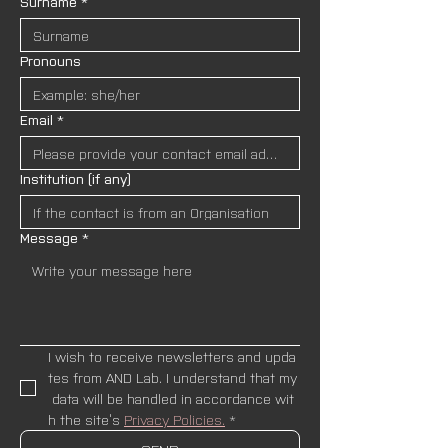
Surname
*
Pronouns
Email
*
Institution (if any)
Message
*
I wish to receive newsletters and upda
tes from AND Lab. I understand that my
 data will be handled in accordance wit
h the site’s 
Privacy Policies.
*