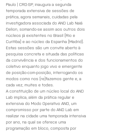
Paulo | CRD-SP, inaugura a segunda 
temporada extensiva de sessões de 
prática, agora semanais, cuidadas pela 
investigadora associada do AND Lab Naiá 
Delion, somando-se assim aos outros dois 
núcleos já existentes no Brasil (Rio e 
Curitiba) e ao núcleo da Espanha (Madrid). 
Estas sessões são um convite aberto à 
pesquisa concreta e situada das políticas 
da convivência e dos funcionamentos do 
coletivo enquanto jogo vivo e emergente 
de posição-com-posição, interrogando os 
modos como nos (re)fazemos gente e, a 
cada vez, muites e todes. 
A constituição de um núcleo local do AND 
Lab implica, além da prática regular e 
extensiva do Modo Operativo AND, um 
compromisso por parte do AND Lab em 
realizar na cidade uma temporada intensiva 
por ano, na qual se oferece uma 
programação em bloco, composta por  