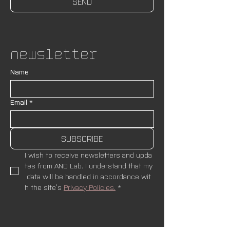
SEND
Newsletter
Name
Email
*
SUBSCRIBE
I wish to receive newsletters and upda
tes from AND Lab. I understand that my
 data will be handled in accordance wit
h the site’s 
Privacy Policies.
*