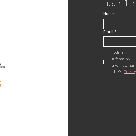
Newsle
Name
Email
*
I wish to re
s from AND L
,
a will be ha
tes
site’s 
Privac