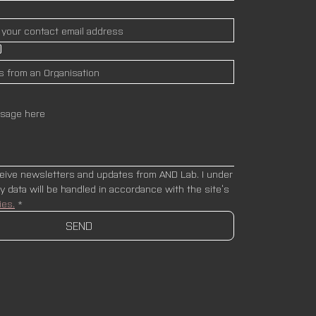
)
ceive newsletters and updates from AND Lab. I under
stand that my data will be handled in accordance with the site’s 
ies.
*
SEND