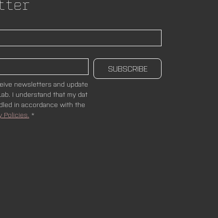
tter
SUBSCRIBE
ceive newsletters and update
ab. I understand that my dat
ndled in accordance with the 
y Policies.
*