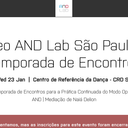
eo AND Lab São Paulo
emporada de Encontr
ed 23 Jan
  |  
Centro de Referência da Dança - CRD 
porada de Encontros para a Prática Continuada do Modo Op
AND | Mediação de Naiá Delion
entamos, mas as inscrições para este evento foram encerra