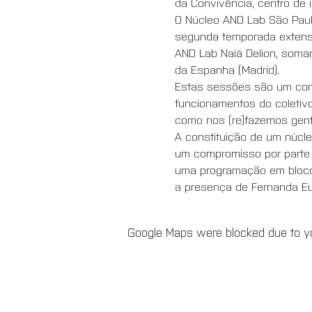
da Convivência, centro de 
O Núcleo AND Lab São Paulo
segunda temporada extensi
AND Lab Naiá Delion, somand
da Espanha (Madrid). 
Estas sessões são um convi
funcionamentos do coletiv
como nos (re)fazemos gente
A constituição de um núcle
um compromisso por parte 
uma programação em bloco, 
a presença de Fernanda Eug
Google Maps were blocked due to you