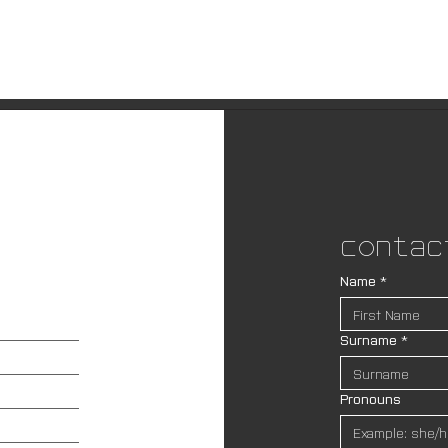
Contac
Name
*
Surname
*
Pronouns