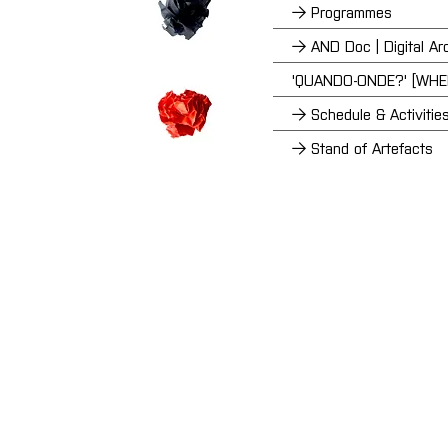
→ Programmes
→ AND Doc | Digital Ar
'QUANDO-ONDE?' [WH
→ Schedule & Activitie
→ Stand of Artefacts