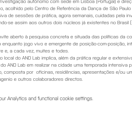
investigação autónomo com sede em Lisboa (Portugal) e direç
, acolhido pelo Centro de Referência da Dança de São Paulo |
va de sessões de prática, agora semanais, cuidadas pela in
o-se assim aos outros dois núcleos já existentes no Brasil (R
te aberto à pesquisa concreta e situada das políticas da co
o enquanto jogo vivo e emergente de posição-com-posição, i
 e, a cada vez, muites e todes. 
o local do AND Lab implica, além da prática regular e extensi
do AND Lab em realizar na cidade uma temporada intensiva po
composta por  oficinas, residências, apresentações e/ou um 
enio e outros colaboradores directos.
r Analytics and functional cookie settings.