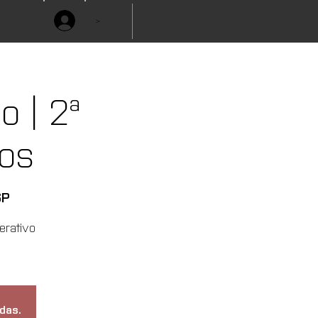
>
 | 2ª
os
SP
erativo
das.