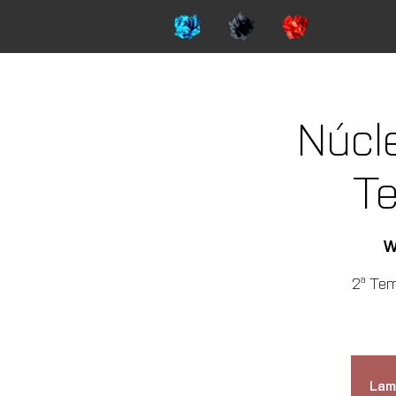
Núcl
T
W
2ª Tem
Lam