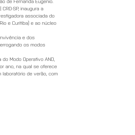
ão de Fernanda Eugenio. 
 CRD-SP, inaugura a 
vestigadora associada do 
io e Curitiba) e ao núcleo 
nvivência e dos 
nterrogando os modos 
va do Modo Operativo AND, 
r ano, na qual se oferece 
laboratório de verão, com 