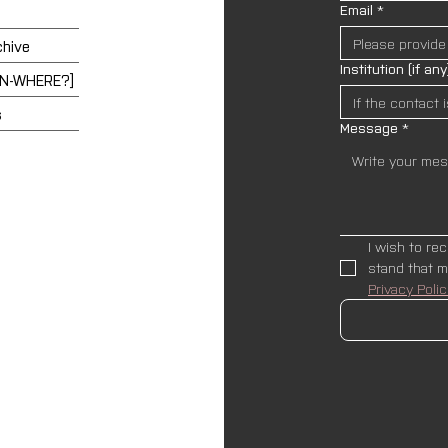
Email
*
chive
Institution (if any
EN-WHERE?]
s
Message
*
I wish to re
Privacy Polic