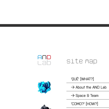
Site Map
'QUÊ' [WHAT?]
→ About the AND Lab
→ Space & Team
'COMO?' [HOW?]