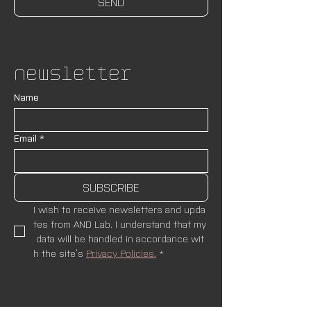
SEND
Newsletter
Name
Email
*
SUBSCRIBE
I wish to receive newsletters and upda
tes from AND Lab. I understand that my
 data will be handled in accordance wit
h the site’s 
Privacy Policies.
*