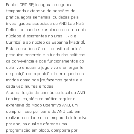
Paulo | CRD-SP, inaugura a segunda 
temporada extensiva de sessões de 
prática, agora semanais, cuidadas pela 
investigadora associada do AND Lab Naiá 
Delion, somando-se assim aos outros dois 
núcleos já existentes no Brasil (Rio e 
Curitiba) e ao núcleo da Espanha (Madrid). 
Estas sessões são um convite aberto à 
pesquisa concreta e situada das políticas 
da convivência e dos funcionamentos do 
coletivo enquanto jogo vivo e emergente 
de posição-com-posição, interrogando os 
modos como nos (re)fazemos gente e, a 
cada vez, muites e todes. 
A constituição de um núcleo local do AND 
Lab implica, além da prática regular e 
extensiva do Modo Operativo AND, um 
compromisso por parte do AND Lab em 
realizar na cidade uma temporada intensiva 
por ano, na qual se oferece uma 
programação em bloco, composta por  