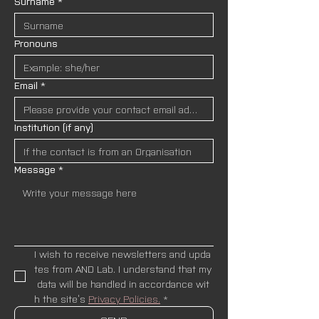
Surname
*
Pronouns
Email
*
Institution (if any)
Message
*
I wish to receive newsletters and upda
tes from AND Lab. I understand that my
 data will be handled in accordance wit
h the site’s 
Privacy Policies.
*