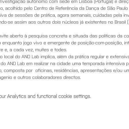
investigação autónomo com sede em Lisboa (Portugal) e direç
, acolhido pelo Centro de Referência da Dança de São Paulo |
va de sessões de prática, agora semanais, cuidadas pela in
o-se assim aos outros dois núcleos já existentes no Brasil (R
te aberto à pesquisa concreta e situada das políticas da co
o enquanto jogo vivo e emergente de posição-com-posição, i
 e, a cada vez, muites e todes. 
o local do AND Lab implica, além da prática regular e extensi
do AND Lab em realizar na cidade uma temporada intensiva po
composta por  oficinas, residências, apresentações e/ou um 
enio e outros colaboradores directos.
r Analytics and functional cookie settings.