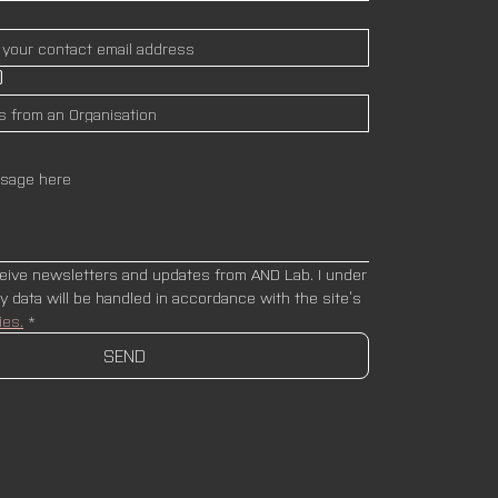
)
ceive newsletters and updates from AND Lab. I under
stand that my data will be handled in accordance with the site’s 
ies.
*
SEND