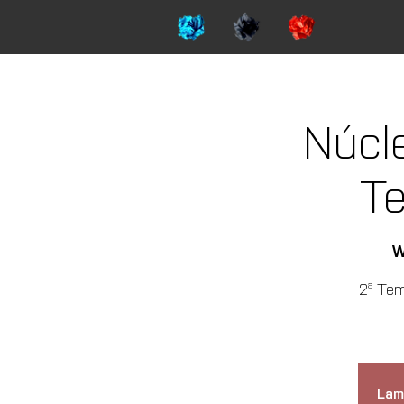
Núcl
T
W
2ª Tem
Lam