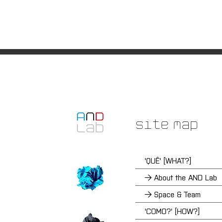
Site Map
'QUÊ' [WHAT?]
→ About the AND Lab
→ Space & Team
'COMO?' [HOW?]