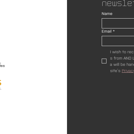
Newsle
Name
Email
*
I wish to re
s from AND L
,
a will be ha
tes
site’s 
Privac