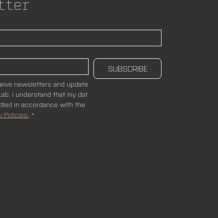
tter
SUBSCRIBE
ceive newsletters and update
ab. I understand that my dat
ndled in accordance with the 
y Policies.
*