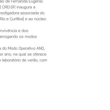
ão de Fernanda Eugenio. 
 CRD-SP, inaugura a 
vestigadora associada do 
io e Curitiba) e ao núcleo 
nvivência e dos 
nterrogando os modos 
va do Modo Operativo AND, 
r ano, na qual se oferece 
laboratório de verão, com 