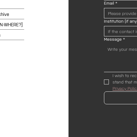
Email
*
chive
Institution (if any
EN-WHERE?]
s
Message
*
I wish to re
Privacy Polic