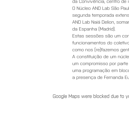
da Convivência, centro de 
O Núcleo AND Lab São Paulo
segunda temporada extensi
AND Lab Naiá Delion, somand
da Espanha (Madrid). 
Estas sessões são um convi
funcionamentos do coletiv
como nos (re)fazemos gente
A constituição de um núcle
um compromisso por parte 
uma programação em bloco, 
a presença de Fernanda Eug
Google Maps were blocked due to you