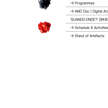
→ Programmes
→ AND Doc | Digital Ar
'QUANDO-ONDE?' [WH
→ Schedule & Activitie
→ Stand of Artefacts