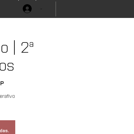
>
 | 2ª
os
SP
erativo
das.