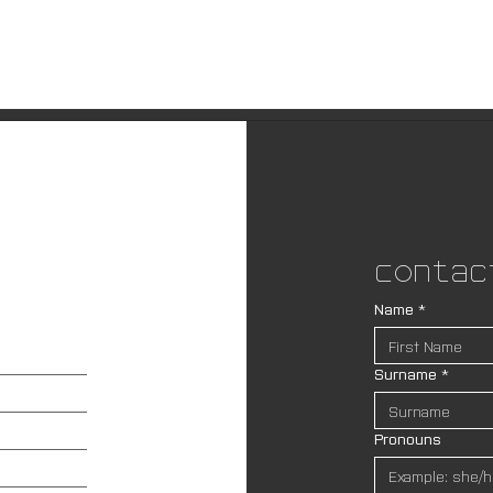
Contac
Name
*
Surname
*
Pronouns