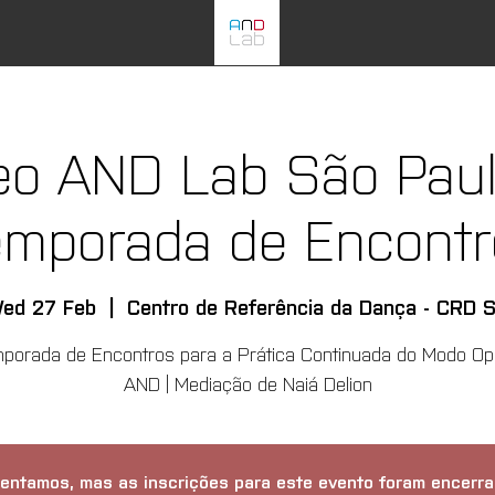
eo AND Lab São Paulo
emporada de Encontr
ed 27 Feb
  |  
Centro de Referência da Dança - CRD 
porada de Encontros para a Prática Continuada do Modo Op
AND | Mediação de Naiá Delion
entamos, mas as inscrições para este evento foram encerra