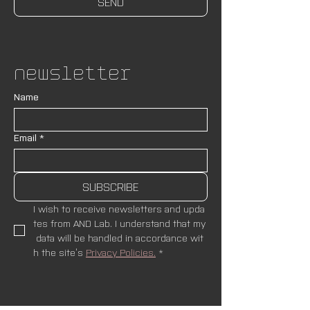
SEND
Newsletter
Name
Email
*
SUBSCRIBE
I wish to receive newsletters and upda
tes from AND Lab. I understand that my
 data will be handled in accordance wit
h the site’s 
Privacy Policies.
*