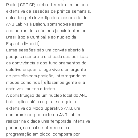
Paulo | CRD-SP, inicia a terceira temporada 
extensiva de sessões de prática semanais, 
cuidadas pela investigadora associada do 
AND Lab Naiá Delion, somando-se assim 
aos outros dois núcleos já existentes no 
Brasil (Rio e Curitiba) e ao núcleo da 
Espanha (Madrid). 
Estas sessões são um convite aberto à 
pesquisa concreta e situada das políticas 
da convivência e dos funcionamentos do 
coletivo enquanto jogo vivo e emergente 
de posição-com-posição, interrogando os 
modos como nos (re)fazemos gente e, a 
cada vez, muites e todes. 
A constituição de um núcleo local do AND 
Lab implica, além da prática regular e 
extensiva do Modo Operativo AND, um 
compromisso por parte do AND Lab em 
realizar na cidade uma temporada intensiva 
por ano, na qual se oferece uma 
programação em bloco, composta por  