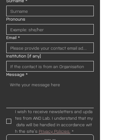
Surname
*
Pronouns
Email
*
Institution (if any)
Message
*
I wish to receive newsletters and upda
tes from AND Lab. I understand that my
 data will be handled in accordance wit
h the site’s 
Privacy Policies.
*