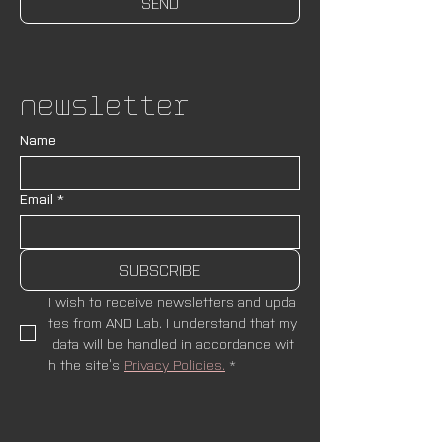
SEND
Newsletter
Name
Email
*
SUBSCRIBE
I wish to receive newsletters and upda
tes from AND Lab. I understand that my
 data will be handled in accordance wit
h the site’s 
Privacy Policies.
*