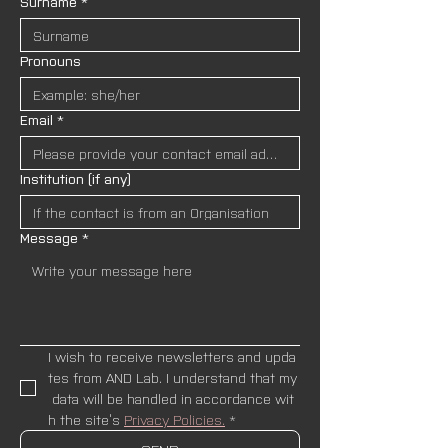
Surname
*
Pronouns
Email
*
Institution (if any)
Message
*
I wish to receive newsletters and upda
tes from AND Lab. I understand that my
 data will be handled in accordance wit
h the site’s 
Privacy Policies.
*