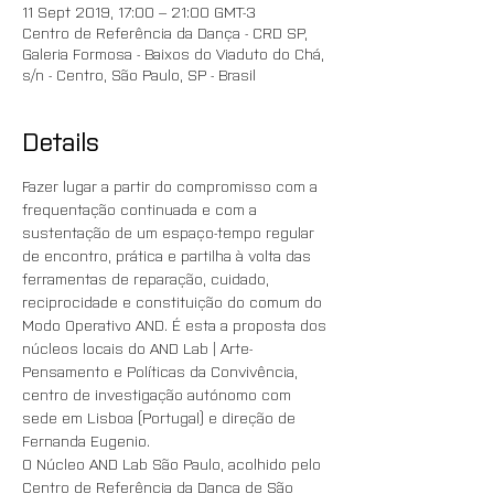
11 Sept 2019, 17:00 – 21:00 GMT-3
Centro de Referência da Dança - CRD SP,
Galeria Formosa - Baixos do Viaduto do Chá,
s/n - Centro, São Paulo, SP - Brasil
Details
Fazer lugar a partir do compromisso com a 
frequentação continuada e com a 
sustentação de um espaço-tempo regular 
de encontro, prática e partilha à volta das 
ferramentas de reparação, cuidado, 
reciprocidade e constituição do comum do 
Modo Operativo AND. É esta a proposta dos 
núcleos locais do AND Lab | Arte-
Pensamento e Políticas da Convivência, 
centro de investigação autónomo com 
sede em Lisboa (Portugal) e direção de 
Fernanda Eugenio. 
O Núcleo AND Lab São Paulo, acolhido pelo 
Centro de Referência da Dança de São 