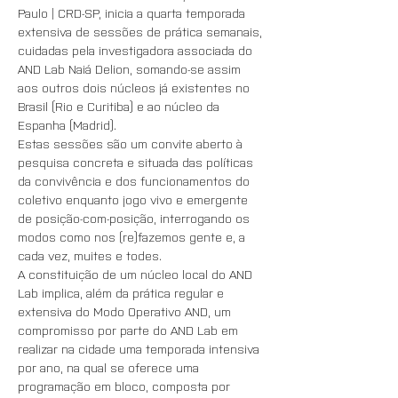
Paulo | CRD-SP, inicia a quarta temporada 
extensiva de sessões de prática semanais, 
cuidadas pela investigadora associada do 
AND Lab Naiá Delion, somando-se assim 
aos outros dois núcleos já existentes no 
Brasil (Rio e Curitiba) e ao núcleo da 
Espanha (Madrid). 
Estas sessões são um convite aberto à 
pesquisa concreta e situada das políticas 
da convivência e dos funcionamentos do 
coletivo enquanto jogo vivo e emergente 
de posição-com-posição, interrogando os 
modos como nos (re)fazemos gente e, a 
cada vez, muites e todes. 
A constituição de um núcleo local do AND 
Lab implica, além da prática regular e 
extensiva do Modo Operativo AND, um 
compromisso por parte do AND Lab em 
realizar na cidade uma temporada intensiva 
por ano, na qual se oferece uma 
programação em bloco, composta por 