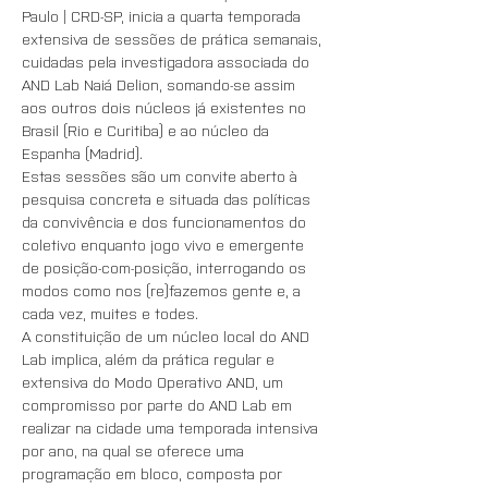
Paulo | CRD-SP, inicia a quarta temporada 
extensiva de sessões de prática semanais, 
cuidadas pela investigadora associada do 
AND Lab Naiá Delion, somando-se assim 
aos outros dois núcleos já existentes no 
Brasil (Rio e Curitiba) e ao núcleo da 
Espanha (Madrid). 
Estas sessões são um convite aberto à 
pesquisa concreta e situada das políticas 
da convivência e dos funcionamentos do 
coletivo enquanto jogo vivo e emergente 
de posição-com-posição, interrogando os 
modos como nos (re)fazemos gente e, a 
cada vez, muites e todes. 
A constituição de um núcleo local do AND 
Lab implica, além da prática regular e 
extensiva do Modo Operativo AND, um 
compromisso por parte do AND Lab em 
realizar na cidade uma temporada intensiva 
por ano, na qual se oferece uma 
programação em bloco, composta por 