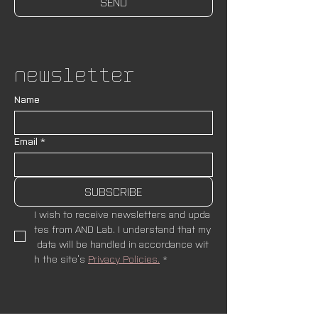
SEND
Newsletter
Name
Email
*
SUBSCRIBE
I wish to receive newsletters and upda
tes from AND Lab. I understand that my
 data will be handled in accordance wit
h the site’s 
Privacy Policies.
*