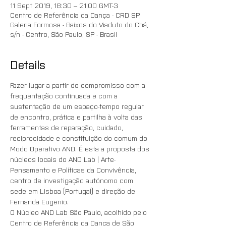
11 Sept 2019, 18:30 – 21:00 GMT-3
Centro de Referência da Dança - CRD SP,
Galeria Formosa - Baixos do Viaduto do Chá,
s/n - Centro, São Paulo, SP - Brasil
Details
Fazer lugar a partir do compromisso com a 
frequentação continuada e com a 
sustentação de um espaço-tempo regular 
de encontro, prática e partilha à volta das 
ferramentas de reparação, cuidado, 
reciprocidade e constituição do comum do 
Modo Operativo AND. É esta a proposta dos 
núcleos locais do AND Lab | Arte-
Pensamento e Políticas da Convivência, 
centro de investigação autónomo com 
sede em Lisboa (Portugal) e direção de 
Fernanda Eugenio. 
O Núcleo AND Lab São Paulo, acolhido pelo 
Centro de Referência da Dança de São 