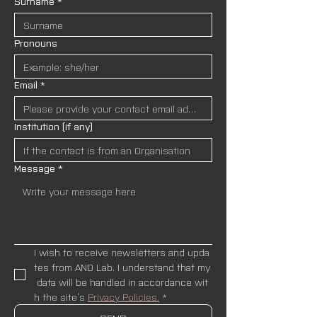
Surname
*
Pronouns
Email
*
Institution (if any)
Message
*
I wish to receive newsletters and upda
tes from AND Lab. I understand that my
 data will be handled in accordance wit
h the site’s 
Privacy Policies.
*