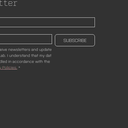
tter
SUBSCRIBE
ceive newsletters and update
ab. I understand that my dat
ndled in accordance with the 
y Policies.
*