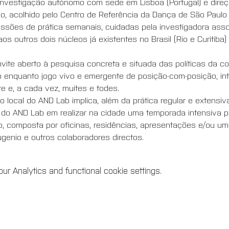
investigação autónomo com sede em Lisboa (Portugal) e direç
, acolhido pelo Centro de Referência da Dança de São Paulo | 
ssões de prática semanais, cuidadas pela investigadora ass
s outros dois núcleos já existentes no Brasil (Rio e Curitiba
te aberto à pesquisa concreta e situada das políticas da co
o enquanto jogo vivo e emergente de posição-com-posição, i
 e, a cada vez, muites e todes. 
o local do AND Lab implica, além da prática regular e extensi
do AND Lab em realizar na cidade uma temporada intensiva po
 composta por oficinas, residências, apresentações e/ou um 
enio e outros colaboradores directos.
r Analytics and functional cookie settings.