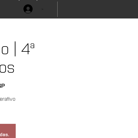
>
 | 4ª
os
SP
erativo
das.