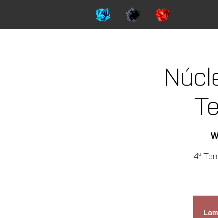
Núcl
T
W
4ª Tem
Lam