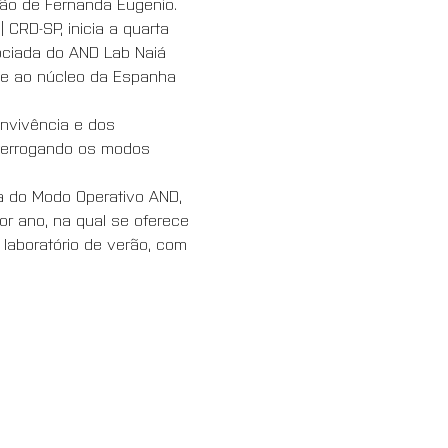
ão de Fernanda Eugenio. 
CRD-SP, inicia a quarta 
ociada do AND Lab Naiá 
) e ao núcleo da Espanha 
nvivência e dos 
nterrogando os modos 
va do Modo Operativo AND, 
r ano, na qual se oferece 
laboratório de verão, com 