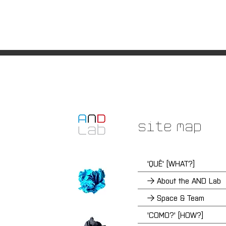
Site Map
'QUÊ' [WHAT?]
→ About the AND Lab
→ Space & Team
'COMO?' [HOW?]