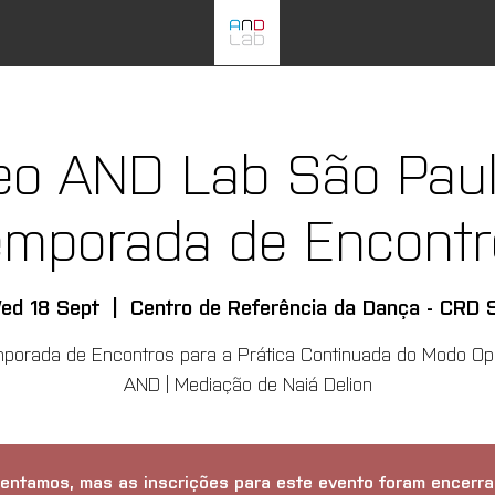
eo AND Lab São Paulo
emporada de Encontr
ed 18 Sept
  |  
Centro de Referência da Dança - CRD 
porada de Encontros para a Prática Continuada do Modo Op
AND | Mediação de Naiá Delion
entamos, mas as inscrições para este evento foram encerra