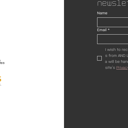
Newsle
Name
Email
*
I wish to re
s from AND L
,
a will be ha
tes
site’s 
Privac