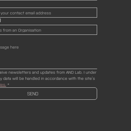
)
ceive newsletters and updates from AND Lab. I under
stand that my data will be handled in accordance with the site’s 
ies.
*
SEND