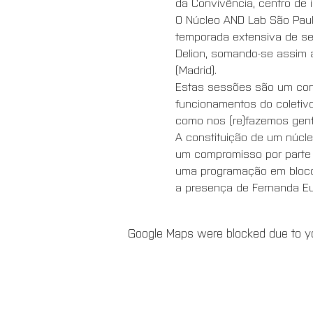
da Convivência, centro de 
O Núcleo AND Lab São Paulo
temporada extensiva de se
Delion, somando-se assim ao
(Madrid). 
Estas sessões são um convi
funcionamentos do coletiv
como nos (re)fazemos gente
A constituição de um núcle
um compromisso por parte 
uma programação em bloco,
a presença de Fernanda Eug
Google Maps were blocked due to you