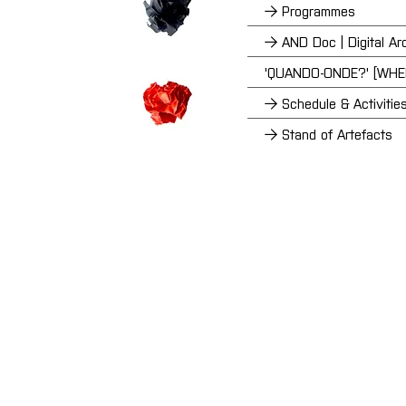
→ Programmes
→ AND Doc | Digital Ar
'QUANDO-ONDE?' [WH
→ Schedule & Activitie
→ Stand of Artefacts