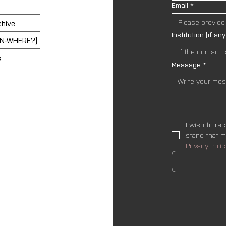
Email
*
chive
Institution (if any
EN-WHERE?]
s
Message
*
I wish to re
Privacy Polic