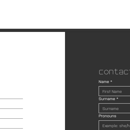
Contac
Name
*
Surname
*
Pronouns