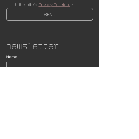
h the site’s 
Privacy Policies.
*
SEND
Newsletter
Name
Email
*
SUBSCRIBE
I wish to receive newsletters and upda
tes from AND Lab. I understand that my
 data will be handled in accordance wit
h the site’s 
Privacy Policies.
*