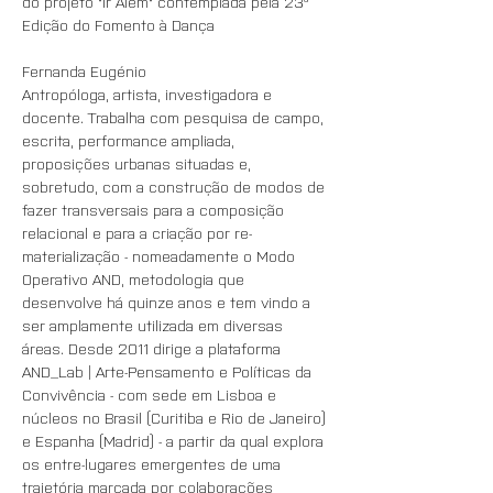
do projeto "Ir Além" contemplada pela 23ª 
Edição do Fomento à Dança
Fernanda Eugénio
Antropóloga, artista, investigadora e 
docente. Trabalha com pesquisa de campo, 
escrita, performance ampliada, 
proposições urbanas situadas e, 
sobretudo, com a construção de modos de 
fazer transversais para a composição 
relacional e para a criação por re-
materialização - nomeadamente o Modo 
Operativo AND, metodologia que 
desenvolve há quinze anos e tem vindo a 
ser amplamente utilizada em diversas 
áreas. Desde 2011 dirige a plataforma 
AND_Lab | Arte-Pensamento e Políticas da 
Convivência - com sede em Lisboa e 
núcleos no Brasil (Curitiba e Rio de Janeiro) 
e Espanha (Madrid) - a partir da qual explora 
os entre-lugares emergentes de uma 
trajetória marcada por colaborações 