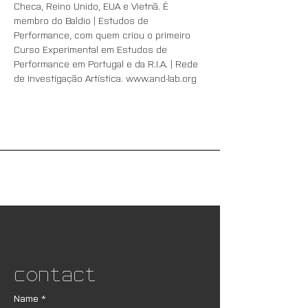
Checa, Reino Unido, EUA e Vietnã. É 
membro do Baldio | Estudos de 
Performance, com quem criou o primeiro 
Curso Experimental em Estudos de 
Performance em Portugal e da R.I.A. | Rede 
de Investigação Artística. www.and-lab.org
Contact
Name
*