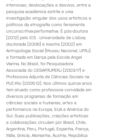
intensivas, deslocações e desvios, entre a 
pesquisa académica estrita e uma 
investigação singular dos usos artísticos e 
políticos da etnografia como ferramenta 
circunscritiva-performativa. É pós-doutora 
(2012) pelo ICS - Universidade de Lisboa; 
doutorada (2006) e mestre (2002) em 
Antropologia Social (Museu Nacional, UFRJ) 
e formada em Dança pela Escola Angel 
Vianna. No Brasil, foi Pesquisadora 
Associada do CESAP/IUPERJ (2003-17) e 
Professora Adjunta de Ciências Sociais na 
PUC-Rio (2005-12). Nos últimos quinze anos 
tem atuado como professora convidada em 
diversos programas de formação em 
ciências sociais e humanas, artes e 
performance na Europa, EUA e América do 
Sul. Suas publicações, criações artísticas 
e colaborações circulam por Brasil, Chile, 
Argentina, Peru, Portugal, Espanha, França, 
Itália, Grécia, Alemanha, Áustria, República 