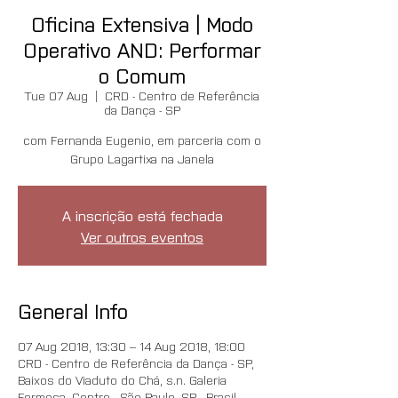
Oficina Extensiva | Modo
Operativo AND: Performar
o Comum
Tue 07 Aug
  |  
CRD - Centro de Referência
da Dança - SP
com Fernanda Eugenio, em parceria com o
Grupo Lagartixa na Janela
A inscrição está fechada
Ver outros eventos
General Info
07 Aug 2018, 13:30 – 14 Aug 2018, 18:00
CRD - Centro de Referência da Dança - SP,
Baixos do Viaduto do Chá, s.n. Galeria
Formosa, Centro - São Paulo, SP - Brasil