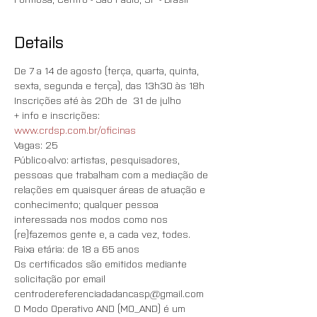
Details
De 7 a 14 de agosto (terça, quarta, quinta, 
sexta, segunda e terça), das 13h30 às 18h
Inscrições até às 20h de  31 de julho
+ info e inscrições: 
www.crdsp.com.br/oficinas
Vagas: 25
Público-alvo: artistas, pesquisadores, 
pessoas que trabalham com a mediação de 
relações em quaisquer áreas de atuação e 
conhecimento; qualquer pessoa 
interessada nos modos como nos 
(re)fazemos gente e, a cada vez, todes.
Faixa etária: de 18 a 65 anos 
Os certificados são emitidos mediante 
solicitação por email 
centrodereferenciadadancasp@gmail.com
O Modo Operativo AND (MO_AND) é um 