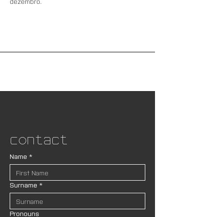
dezembro.
Contact
Name
*
Surname
*
Pronouns