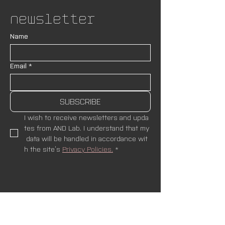
Newsletter
Name
Email
*
SUBSCRIBE
I wish to receive newsletters and upda
tes from AND Lab. I understand that my
 data will be handled in accordance wit
h the site’s 
Privacy Policies.
*