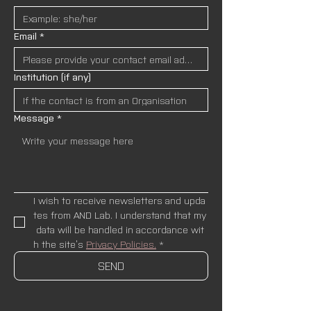
Email
*
Institution (if any)
Message
*
I wish to receive newsletters and upda
tes from AND Lab. I understand that my
 data will be handled in accordance wit
h the site’s 
Privacy Policies.
*
SEND