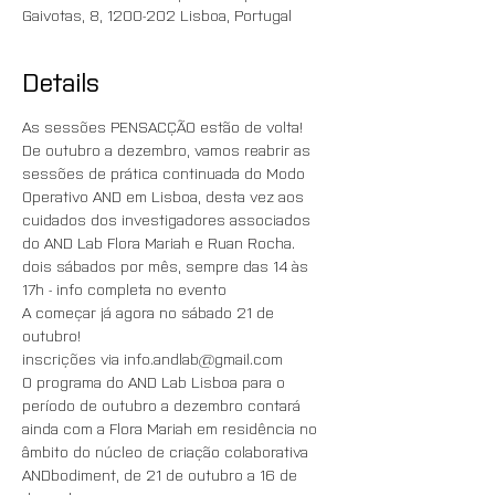
Gaivotas, 8, 1200-202 Lisboa, Portugal
Details
As sessões PENSACÇÃO estão de volta!
De outubro a dezembro, vamos reabrir as 
sessões de prática continuada do Modo 
Operativo AND em Lisboa, desta vez aos 
cuidados dos investigadores associados 
do AND Lab Flora Mariah e Ruan Rocha.
dois sábados por mês, sempre das 14 às 
17h - info completa no evento
A começar já agora no sábado 21 de 
outubro!
inscrições via info.andlab@gmail.com
O programa do AND Lab Lisboa para o 
período de outubro a dezembro contará 
ainda com a Flora Mariah em residência no 
âmbito do núcleo de criação colaborativa 
ANDbodiment, de 21 de outubro a 16 de 