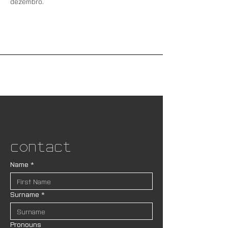
dezembro.
Contact
Name
*
Surname
*
Pronouns