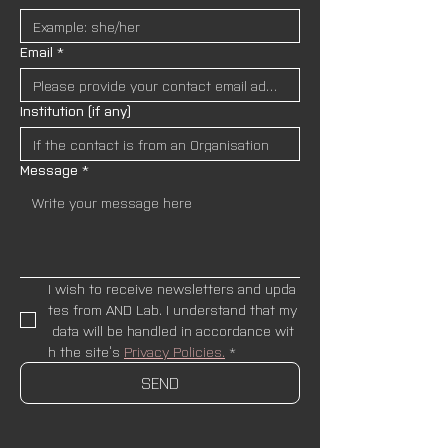
Email
*
Institution (if any)
Message
*
I wish to receive newsletters and upda
tes from AND Lab. I understand that my
 data will be handled in accordance wit
h the site’s 
Privacy Policies.
*
SEND