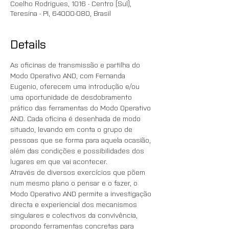
Coelho Rodrigues, 1016 - Centro (Sul),
Teresina - PI, 64000-080, Brasil
Details
As oficinas de transmissão e partilha do 
Modo Operativo AND, com Fernanda 
Eugenio, oferecem uma introdução e/ou 
uma oportunidade de desdobramento 
prático das ferramentas do Modo Operativo 
AND. Cada oficina é desenhada de modo 
situado, levando em conta o grupo de 
pessoas que se forma para aquela ocasião, 
além das condições e possibilidades dos 
lugares em que vai acontecer.
Através de diversos exercícios que põem 
num mesmo plano o pensar e o fazer, o 
Modo Operativo AND permite a investigação 
directa e experiencial dos mecanismos 
singulares e colectivos da convivência, 
propondo ferramentas concretas para 