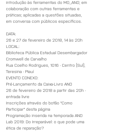
introdução às ferramentas do MO_AND; em 
colaboração com outras ferramentas e 
práticas; aplicadas a questões situadas, 
em conversa com públicos específicos.
DATA:
26 e 27 de fevereiro de 2018, 14 às 20h
LOCAL:
Biblioteca Pública Estadual Desembargador 
Cromwell de Carvalho
Rua Coelho Rodrigues, 1016 - Centro (Sul), 
Teresina - Piauí
EVENTO CONEXO:
Pré-Lançamento da Caixa-Livro AND
26 de fevereiro de 2018 a partir das 20h - 
entrada livre 
Inscrições através do botão "Como 
Participar" desta página
Programação inserida na temporada AND 
Lab 2019: Do Irreparável: o que pode uma 
ética de reparação?