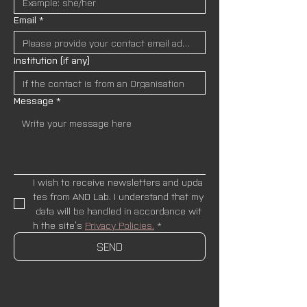
Email
*
Institution (if any)
Message
*
I wish to receive newsletters and upda
tes from AND Lab. I understand that my
 data will be handled in accordance wit
h the site’s 
Privacy Policies.
*
SEND