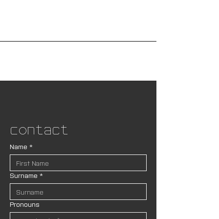
Contact
Name
*
Surname
*
Pronouns