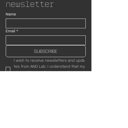
Newsletter
Name
Email
*
SUBSCRIBE
I wish to receive newsletters and upda
tes from AND Lab. I understand that my
 data will be handled in accordance wit
h the site’s 
Privacy Policies.
*