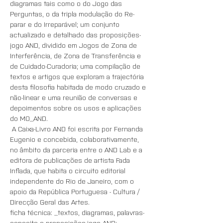
diagramas tais como o do Jogo das 
Perguntas, o da tripla modulação do Re-
parar e do Irreparável; um conjunto 
actualizado e detalhado das proposições-
jogo AND, dividido em Jogos de Zona de 
Interferência, de Zona de Transferência e 
de Cuidado-Curadoria; uma compilação de 
textos e artigos que exploram a trajectória 
desta filosofia habitada de modo cruzado e 
não-linear e uma reunião de conversas e 
depoimentos sobre os usos e aplicações 
do MO_AND.
 A Caixa-Livro AND foi escrita por Fernanda 
Eugenio e concebida, colaborativamente, 
no âmbito da parceria entre o AND Lab e a 
editora de publicações de artista Fada 
Inflada, que habita o circuito editorial 
independente do Rio de Janeiro, com o 
apoio da República Portuguesa - Cultura / 
Direcção Geral das Artes.  
ficha técnica: _textos, diagramas, palavras-
conceito e proposições-jogo AND: 