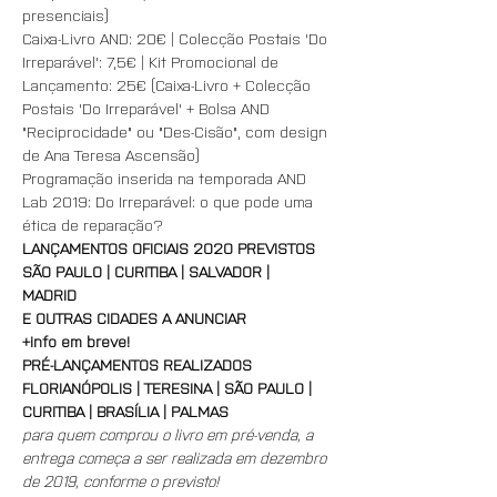
presenciais) 
Caixa-Livro AND: 20€ | Colecção Postais 'Do 
Irreparável': 7,5€ | Kit Promocional de 
Lançamento: 25€ (Caixa-Livro + Colecção 
Postais 'Do Irreparável' + Bolsa AND 
"Reciprocidade" ou "Des-Cisão", com design 
de Ana Teresa Ascensão)
Programação inserida na temporada AND 
Lab 2019: Do Irreparável: o que pode uma 
ética de reparação?
LANÇAMENTOS OFICIAIS 2020 PREVISTOS
SÃO PAULO | CURITIBA | SALVADOR | 
MADRID  
E OUTRAS CIDADES A ANUNCIAR
+info em breve!
PRÉ-LANÇAMENTOS REALIZADOS
FLORIANÓPOLIS | TERESINA | SÃO PAULO | 
CURITIBA | BRASÍLIA | PALMAS 
para quem comprou o livro em pré-venda, a 
entrega começa a ser realizada em dezembro 
de 2019, conforme o previsto! 