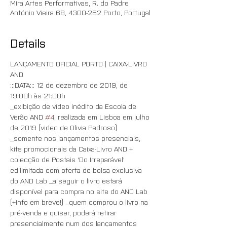
Mira Artes Performativas, R. do Padre
António Vieira 68, 4300-252 Porto, Portugal
Details
LANÇAMENTO OFICIAL PORTO | CAIXA-LIVRO 
AND 
:::DATA::: 12 de dezembro de 2019, de 
19:00h às 21:00h
_exibição de vídeo inédito da Escola de 
Verão AND 
#4
, realizada em Lisboa em julho 
de 2019 (video de Olivia Pedroso) 
_somente nos lançamentos presenciais, 
kits promocionais da Caixa-Livro AND + 
colecção de Postais 'Do Irreparável' 
ed.limitada com oferta de bolsa exclusiva 
do AND Lab _a seguir o livro estará 
disponível para compra no site do AND Lab 
(+info em breve!) _quem comprou o livro na 
pré-venda e quiser, poderá retirar 
presencialmente num dos lançamentos 