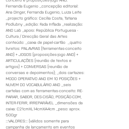
Fernanda Eugenio _concepção editorial: 
Ana Dinger, Fernanda Eugenio, Luiza Leite 
_projecto gráfico: Cecília Costa, Tatiana 
Podlubny _edição: Fada Inflada _realização: 
AND Lab _apoio: República Portuguesa - 
Cultura / Direcção Geral das Artes
conteúdo: _caixa de papel-cartão  _quatro 
livretos: PALAVRAS (ferramentas-conceito 
AND) + JOGOS (proposições-jogo AND) + 
ARTICULAÇÕES (reunião de textos e 
artigos) + CONVERSAS (reunião de 
conversas e depoimentos); _dois cartazes: 
MODO OPERATIVO AND EM 10 POSIÇÕES + 
NUVEM DO VOCABULÁRIO AND _seis 
cartelas com as ferramentas-conceito: RE-
PARAR, SABOR, DES-CISÃO, POSIÇÃO-COM, 
INTER-FERIR, IRREPARÁVEL _dimensões da 
caixa: C21cmXL14cmXA4cm _peso: aprox. 
500gr  
:::VALORES::: (válidos somente para 
campanha de lançamento em eventos 