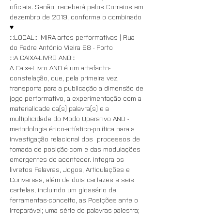
oficiais. Senão, receberá pelos Correios em 
dezembro de 2019, conforme o combinado 
♥ 
:::LOCAL::: MIRA artes performativas | Rua 
do Padre António Vieira 68 - Porto 
:::A CAIXA-LIVRO AND::: 
A Caixa-Livro AND é um artefacto-
constelação, que, pela primeira vez, 
transporta para a publicação a dimensão de 
jogo performativo, a experimentação com a 
materialidade da(s) palavra(s) e a 
multiplicidade do Modo Operativo AND - 
metodologia ético-artístico-política para a 
investigação relacional dos  processos de 
tomada de posição-com e das modulações 
emergentes do acontecer. Integra os 
livretos Palavras, Jogos, Articulações e 
Conversas, além de dois cartazes e seis 
cartelas, incluindo um glossário de 
ferramentas-conceito, as Posições ante o 
Irreparável; uma série de palavras-palestra; 