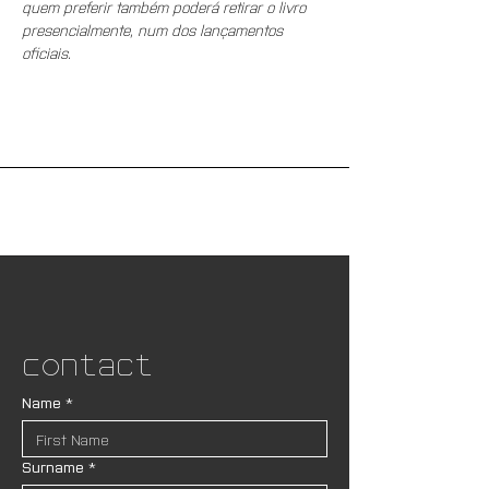
quem preferir também poderá retirar o livro 
presencialmente, num dos lançamentos 
oficiais. 
Contact
Name
*
Surname
*