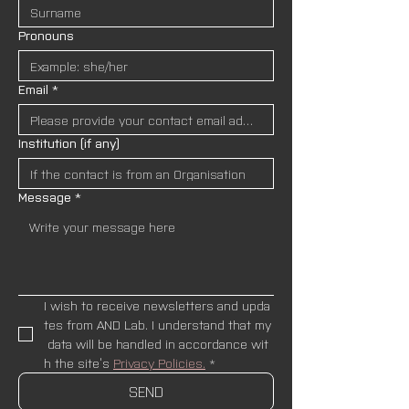
Pronouns
Email
*
Institution (if any)
Message
*
I wish to receive newsletters and upda
tes from AND Lab. I understand that my
 data will be handled in accordance wit
h the site’s 
Privacy Policies.
*
SEND