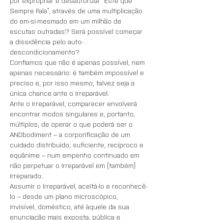
por expropriar e desautorizar “Este que 
Sempre Fala”, através de uma multiplicação 
do em-si-mesmado em um milhão de 
escutas outradas? Será possível começar 
a dissidência pelo auto-
descondicionamento? 
Confiamos que não é apenas possível, nem 
apenas necessário: é também impossível e 
preciso e, por isso mesmo, talvez seja a 
única chance ante o Irreparável. 
Ante o Irreparável, comparecer envolverá 
encontrar modos singulares e, portanto, 
múltiplos, de operar o que poderá ser o 
ANDbodiment – a corporificação de um 
cuidado distribuído, suficiente, recíproco e 
equânime – num empenho continuado em 
não perpetuar o Irreparável em (também) 
Irreparado. 
Assumir o Irreparável, aceitá-lo e reconhecê-
lo – desde um plano microscópico, 
invisível, doméstico, até àquele da sua 
enunciação mais exposta, pública e 