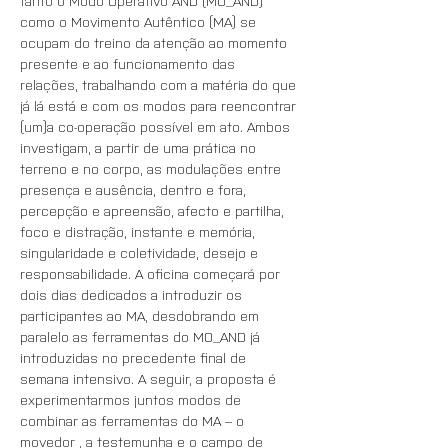
tanto o Modo Operativo AND (MO_AND) 
como o Movimento Autêntico (MA) se 
ocupam do treino da atenção ao momento 
presente e ao funcionamento das 
relações, trabalhando com a matéria do que 
já lá está e com os modos para reencontrar 
(um)a co-operação possível em ato. Ambos 
investigam, a partir de uma prática no 
terreno e no corpo, as modulações entre 
presença e ausência, dentro e fora, 
percepção e apreensão, afecto e partilha, 
foco e distração, instante e memória, 
singularidade e coletividade, desejo e 
responsabilidade. A oficina começará por 
dois dias dedicados a introduzir os 
participantes ao MA, desdobrando em 
paralelo as ferramentas do MO_AND já 
introduzidas no precedente final de 
semana intensivo. A seguir, a proposta é 
experimentarmos juntos modos de 
combinar as ferramentas do MA – o 
movedor , a testemunha e o campo de 