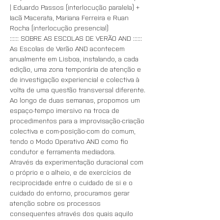
| Eduardo Passos (interlocução paralela) + 
Iacã Macerata, Mariana Ferreira e Ruan 
Rocha (interlocução presencial) 
:::::: SOBRE AS ESCOLAS DE VERÃO AND ::::::
As Escolas de Verão AND acontecem 
anualmente em Lisboa, instalando, a cada 
edição, uma zona temporária de atenção e 
de investigação experiencial e colectiva à 
volta de uma questão transversal diferente. 
Ao longo de duas semanas, propomos um 
espaço-tempo imersivo na troca de 
procedimentos para a improvisação-criação 
colectiva e com-posição-com do comum, 
tendo o Modo Operativo AND como fio 
condutor e ferramenta mediadora.
Através da experimentação duracional com 
o próprio e o alheio, e de exercícios de 
reciprocidade entre o cuidado de si e o 
cuidado do entorno, procuramos gerar 
atenção sobre os processos 
consequentes através dos quais aquilo 