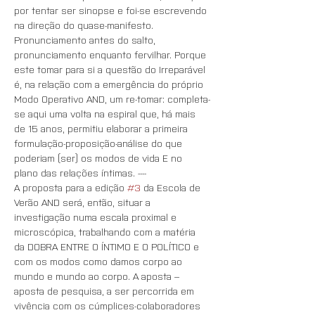
por tentar ser sinopse e foi-se escrevendo 
na direção do quase-manifesto. 
Pronunciamento antes do salto, 
pronunciamento enquanto fervilhar. Porque 
este tomar para si a questão do Irreparável 
é, na relação com a emergência do próprio 
Modo Operativo AND, um re-tomar: completa-
se aqui uma volta na espiral que, há mais 
de 15 anos, permitiu elaborar a primeira 
formulação-proposição-análise do que 
poderiam (ser) os modos de vida E no 
plano das relações íntimas. ----
A proposta para a edição 
#3
 da Escola de 
Verão AND será, então, situar a 
investigação numa escala proximal e 
microscópica, trabalhando com a matéria 
da DOBRA ENTRE O ÍNTIMO E O POLÍTICO e 
com os modos como damos corpo ao 
mundo e mundo ao corpo. A aposta – 
aposta de pesquisa, a ser percorrida em 
vivência com os cúmplices-colaboradores 