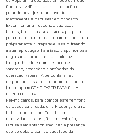
do Reparar – a operação-síntese do Modo 
Operativo AND, na sua tripla acepção de 
parar de novo (re-parar), inventariar 
atentamente e manusear em concerto. 
Experimentar a frequência das suas 
bordas, beiras, quase-abismos: pré-parar 
para nos prepararmos, prepararmo-nos para 
pré-parar ante o Irreparável, assim freando 
a sua reprodução. Para isso, dispomo-nos a 
esgarçar o corpo, nas suas miudezas, 
indagando nele e com ele todas as 
variantes, gradações e antípodas da 
operação Reparar. A pergunta, a não 
responder, mas a proliferar em território de 
(an)coragem: COMO FAZER PARA SI UM 
CORPO DE LUTA?
Reivindicamos, para compor este território 
de pesquisa situada, uma Presença e uma 
Luta: presença sem Eu, luta sem 
reactividade. Exposição sem exibição, 
recusa sem antagonismo. Não a presença 
que se debate com as questões da 