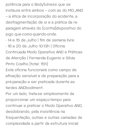
potência para o Bodyfulness que se 
instaura entre ambos – com as do MO_AND 
– a ética de incorporação do acidente, a 
desfragmentação de si e a prática da re-
paragem através do (contra)dispositivo do 
jogo que-como-quando-onde. 
- 14 e 15 de Julho | fim de semana livre 
- 16 a 20 de Julho 10-13h | Oficina 
Continuada Modo Operativo AND e Práticas 
de Atenção | Fernanda Eugenio e Silvia 
Pinto Coelho (total: 15h)
Esta oficina funcionará como campo de 
afinação sensível e de preparação para a 
pré-paração a ser praticada durante as 
tardes ANDbodiment. 
Por um lado, trata-se simplesmente de 
proporcionar um espaço-tempo para 
continuar a praticar o Modo Operativo AND, 
desdobrando, pela insistência na 
frequentação, outras e outras camadas de 
complexidade a partir da estrutura inicial 