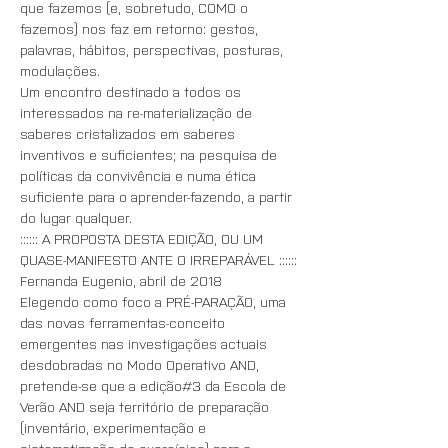
que fazemos (e, sobretudo, COMO o 
fazemos) nos faz em retorno: gestos, 
palavras, hábitos, perspectivas, posturas, 
modulações. 
Um encontro destinado a todos os 
interessados na re-materialização de 
saberes cristalizados em saberes 
inventivos e suficientes; na pesquisa de 
políticas da convivência e numa ética 
suficiente para o aprender-fazendo, a partir 
do lugar qualquer.
:::::: A PROPOSTA DESTA EDIÇÃO, OU UM 
QUASE-MANIFESTO ANTE O IRREPARÁVEL ::::::
Fernanda Eugenio, abril de 2018
Elegendo como foco a PRÉ-PARAÇÃO, uma 
das novas ferramentas-conceito 
emergentes nas investigações actuais 
desdobradas no Modo Operativo AND, 
pretende-se que a edição#3 da Escola de 
Verão AND seja território de preparação 
(inventário, experimentação e 