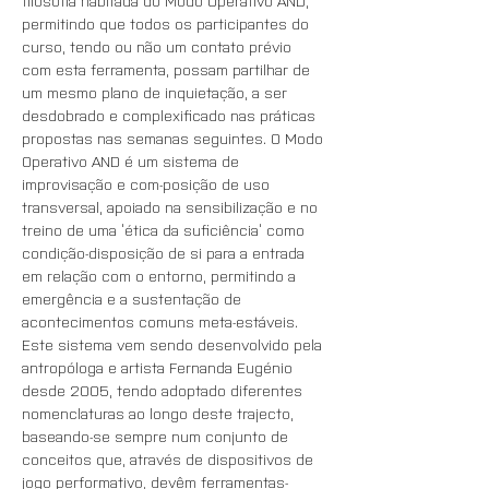
filosofia habitada do Modo Operativo AND, 
permitindo que todos os participantes do 
curso, tendo ou não um contato prévio 
com esta ferramenta, possam partilhar de 
um mesmo plano de inquietação, a ser 
desdobrado e complexificado nas práticas 
propostas nas semanas seguintes. O Modo 
Operativo AND é um sistema de 
improvisação e com-posição de uso 
transversal, apoiado na sensibilização e no 
treino de uma ‘ética da suficiência’ como 
condição-disposição de si para a entrada 
em relação com o entorno, permitindo a 
emergência e a sustentação de 
acontecimentos comuns meta-estáveis. 
Este sistema vem sendo desenvolvido pela 
antropóloga e artista Fernanda Eugénio 
desde 2005, tendo adoptado diferentes 
nomenclaturas ao longo deste trajecto, 
baseando-se sempre num conjunto de 
conceitos que, através de dispositivos de 
jogo performativo, devêm ferramentas-