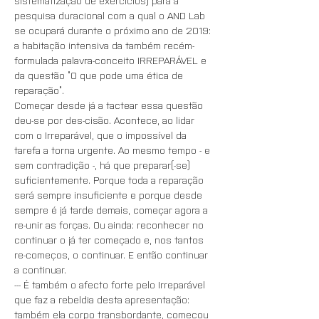
sistematização de exercícios) para a 
pesquisa duracional com a qual o AND Lab 
se ocupará durante o próximo ano de 2019: 
a habitação intensiva da também recém-
formulada palavra-conceito IRREPARÁVEL e 
da questão “O que pode uma ética de 
reparação”. 
Começar desde já a tactear essa questão 
deu-se por des-cisão. Acontece, ao lidar 
com o Irreparável, que o impossível da 
tarefa a torna urgente. Ao mesmo tempo - e 
sem contradição -, há que preparar(-se) 
suficientemente. Porque toda a reparação 
será sempre insuficiente e porque desde 
sempre é já tarde demais, começar agora a 
re-unir as forças. Ou ainda: reconhecer no 
continuar o já ter começado e, nos tantos 
re-começos, o continuar. E então continuar 
a continuar.
--- É também o afecto forte pelo Irreparável 
que faz a rebeldia desta apresentação: 
também ela corpo transbordante, começou 