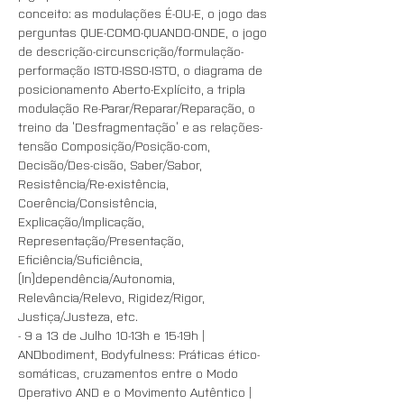
conceito: as modulações É-OU-E, o jogo das 
perguntas QUE-COMO-QUANDO-ONDE, o jogo 
de descrição-circunscrição/formulação-
performação ISTO-ISSO-ISTO, o diagrama de 
posicionamento Aberto-Explícito, a tripla 
modulação Re-Parar/Reparar/Reparação, o 
treino da ‘Desfragmentação’ e as relações-
tensão Composição/Posição-com, 
Decisão/Des-cisão, Saber/Sabor, 
Resistência/Re-existência, 
Coerência/Consistência, 
Explicação/Implicação, 
Representação/Presentação, 
Eficiência/Suficiência, 
(In)dependência/Autonomia, 
Relevância/Relevo, Rigidez/Rigor, 
Justiça/Justeza, etc. 
- 9 a 13 de Julho 10-13h e 15-19h | 
ANDbodiment, Bodyfulness: Práticas ético-
somáticas, cruzamentos entre o Modo 
Operativo AND e o Movimento Autêntico | 