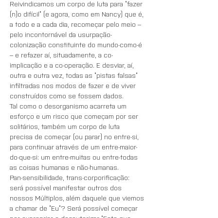
Reivindicamos um corpo de luta para “fazer 
(n)o difícil” (e agora, como em Nancy) que é, 
a todo e a cada dia, recomeçar pelo meio – 
pelo incontornável da usurpação-
colonização constituinte do mundo-como-é 
– e refazer aí, situadamente, a co-
implicação e a co-operação. E desviar, aí, 
outra e outra vez, todas as “pistas falsas” 
infiltradas nos modos de fazer e de viver 
construídos como se fossem dados. 
Tal como o desorganismo acarreta um 
esforço e um risco que começam por ser 
solitários, também um corpo de luta 
precisa de começar (ou parar) no entre-si, 
para continuar através de um entre-maior-
do-que-si: um entre-muitas ou entre-todas 
as coisas humanas e não-humanas.
Pan-sensibilidade, trans-corporificação: 
será possível manifestar outros dos 
nossos Múltiplos, além daquele que viemos 
a chamar de “Eu”? Será possível começar 