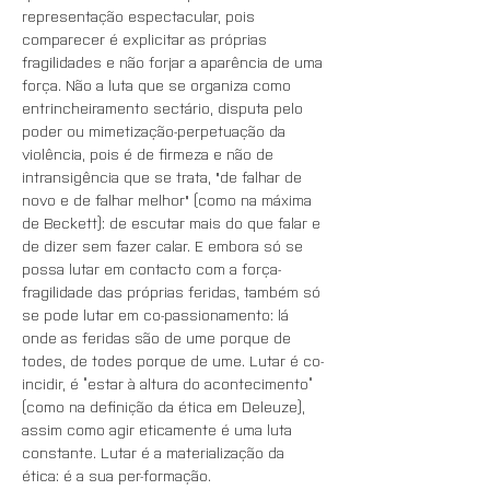
representação espectacular, pois 
comparecer é explicitar as próprias 
fragilidades e não forjar a aparência de uma 
força. Não a luta que se organiza como 
entrincheiramento sectário, disputa pelo 
poder ou mimetização-perpetuação da 
violência, pois é de firmeza e não de 
intransigência que se trata, "de falhar de 
novo e de falhar melhor" (como na máxima 
de Beckett): de escutar mais do que falar e 
de dizer sem fazer calar. E embora só se 
possa lutar em contacto com a força-
fragilidade das próprias feridas, também só 
se pode lutar em co-passionamento: lá 
onde as feridas são de ume porque de 
todes, de todes porque de ume. Lutar é co-
incidir, é “estar à altura do acontecimento” 
(como na definição da ética em Deleuze), 
assim como agir eticamente é uma luta 
constante. Lutar é a materialização da 
ética: é a sua per-formação. 