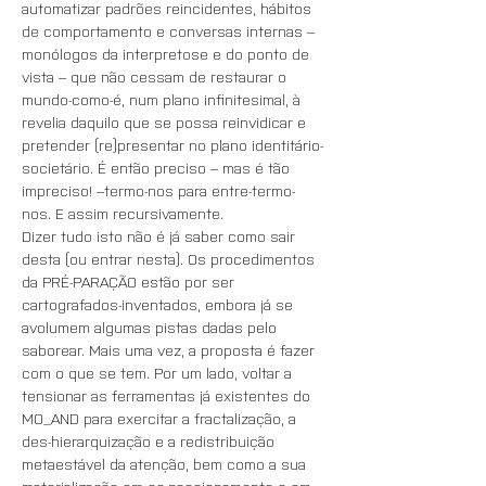
automatizar padrões reincidentes, hábitos 
de comportamento e conversas internas – 
monólogos da interpretose e do ponto de 
vista – que não cessam de restaurar o 
mundo-como-é, num plano infinitesimal, à 
revelia daquilo que se possa reinvidicar e 
pretender (re)presentar no plano identitário-
societário. É então preciso – mas é tão 
impreciso! –termo-nos para entre-termo-
nos. E assim recursivamente.
Dizer tudo isto não é já saber como sair 
desta (ou entrar nesta). Os procedimentos 
da PRÉ-PARAÇÃO estão por ser 
cartografados-inventados, embora já se 
avolumem algumas pistas dadas pelo 
saborear. Mais uma vez, a proposta é fazer 
com o que se tem. Por um lado, voltar a 
tensionar as ferramentas já existentes do 
MO_AND para exercitar a fractalização, a 
des-hierarquização e a redistribuição 
metaestável da atenção, bem como a sua 