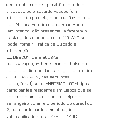
acompanhamento-supervisão de todo o 
processo pelo Eduardo Passos (em 
interlocução paralela) e pelo Iacã Macerata, 
pela Mariana Ferreira e pelo Ruan Rocha 
(em interlocução presencial) a fazerem o 
tracking dos modos como o MO_AND se 
(pode) torna(r) Prática de Cuidado e 
Intervenção.
:::::: DESCONTOS E BOLSAS ::::::
Das 24 vagas, 15 beneficiam de bolsa ou 
desconto, distribuídas da seguinte maneira:
- 5 BOLSAS -80%, nas seguintes 
condições: 1) como ANFITRIÃO LOCAL (para 
participantes residentes em Lisboa que se 
comprometam a alojar um participante 
estrangeiro durante o período do curso) ou 
2) para participantes em situação de 
vulnerabilidade social >> valor, 140€
- 5 VAGAS COM DESCONTO -60% POR 
INSCRIÇÃO ANTECIPADA para os 5 primeiros 
participantes a completarem a inscrição 