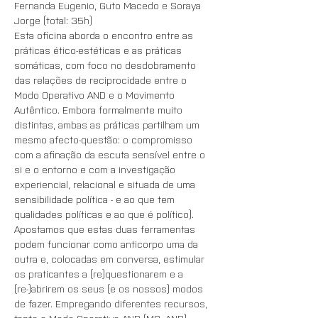
Fernanda Eugenio, Guto Macedo e Soraya 
Jorge (total: 35h)
Esta oficina aborda o encontro entre as 
práticas ético-estéticas e as práticas 
somáticas, com foco no desdobramento 
das relações de reciprocidade entre o 
Modo Operativo AND e o Movimento 
Autêntico. Embora formalmente muito 
distintas, ambas as práticas partilham um 
mesmo afecto-questão: o compromisso 
com a afinação da escuta sensível entre o 
si e o entorno e com a investigação 
experiencial, relacional e situada de uma 
sensibilidade política - e ao que tem 
qualidades políticas e ao que é político). 
Apostamos que estas duas ferramentas 
podem funcionar como anticorpo uma da 
outra e, colocadas em conversa, estimular 
os praticantes a (re)questionarem e a 
(re-)abrirem os seus (e os nossos) modos 
de fazer. Empregando diferentes recursos, 