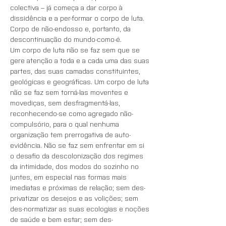
colectiva – já começa a dar corpo à 
dissidência e a per-formar o corpo de luta. 
Corpo de não-endosso e, portanto, da 
descontinuação do mundo-como-é.
Um corpo de luta não se faz sem que se 
gere atenção a toda e a cada uma das suas 
partes, das suas camadas constituintes, 
geológicas e geográficas. Um corpo de luta 
não se faz sem torná-las moventes e 
movediças, sem desfragmentá-las, 
reconhecendo-se como agregado não-
compulsório, para o qual nenhuma 
organização tem prerrogativa de auto-
evidência. Não se faz sem enfrentar em si 
o desafio da descolonização dos regimes 
da intimidade, dos modos do sozinho no 
juntes, em especial nas formas mais 
imediatas e próximas de relação; sem des-
privatizar os desejos e as volições; sem 
des-normatizar as suas ecologias e noções 
de saúde e bem estar; sem des-