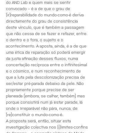
do AND Lab e quem mais se sentir 
convocado – é a de que o grau de 
(ir)reparabilidade do mundo-como-é deriva 
directamente do grau de consistência 
deste vínculo, que é também a passagem 
que não cessa de se fazer e refazer, entre 
o dentro e o fora, o sujeito e o 
acontecimento. A aposta, ainda, é a de que 
uma ética de reparação só poderá emergir 
da justa afinação desses fluxos, numa 
concertação recíproca entre o infinitesimal 
e o cósmico, e num reconhecimento de 
que a luta pela descolonização precisa de 
ser/estar pré-parada debaixo da pele. Não 
propriamente porque precise de ser 
planeada (embora, se calhar, também) mas 
porque consistirá num já estar parade, lá 
onde o Irreparável não pára, nunca, de 
(re)constituir o mundo-como-é.
A proposta será, então, situar esta 
investigação colectiva nos (i)limites-confins 