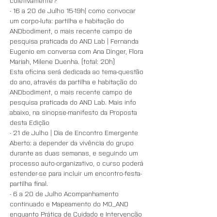
coletivamente?
- 16 a 20 de Julho 15-19h| como convocar 
um corpo-luta: partilha e habitação do 
ANDbodiment, o mais recente campo de 
pesquisa praticada do AND Lab | Fernanda 
Eugenio em conversa com Ana Dinger, Flora 
Mariah, Milene Duenha. (total: 20h)
Esta oficina será dedicada ao tema-questão 
do ano, através da partilha e habitação do 
ANDbodiment, o mais recente campo de 
pesquisa praticada do AND Lab. Mais info 
abaixo, na sinopse-manifesto da Proposta 
desta Edição
- 21 de Julho | Dia de Encontro Emergente 
Aberto: a depender da vivência do grupo 
durante as duas semanas, e seguindo um 
processo auto-organizativo, o curso poderá 
estender-se para incluir um encontro-festa-
partilha final. 
- 6 a 20 de Julho Acompanhamento 
continuado e Mapeamento do MO_AND 
enquanto Prática de Cuidado e Intervenção 