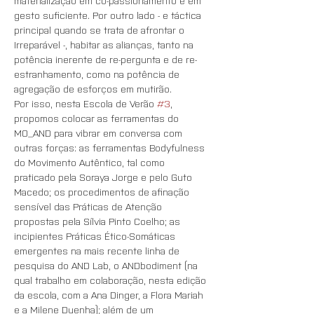
materialização em co-passionamento e em 
gesto suficiente. Por outro lado - e táctica 
principal quando se trata de afrontar o 
Irreparável -, habitar as alianças, tanto na 
potência inerente de re-pergunta e de re-
estranhamento, como na potência de 
agregação de esforços em mutirão. 
Por isso, nesta Escola de Verão 
#3
, 
propomos colocar as ferramentas do 
MO_AND para vibrar em conversa com 
outras forças: as ferramentas Bodyfulness 
do Movimento Autêntico, tal como 
praticado pela Soraya Jorge e pelo Guto 
Macedo; os procedimentos de afinação 
sensível das Práticas de Atenção 
propostas pela Sílvia Pinto Coelho; as 
incipientes Práticas Ético-Somáticas 
emergentes na mais recente linha de 
pesquisa do AND Lab, o ANDbodiment (na 
qual trabalho em colaboração, nesta edição 
da escola, com a Ana Dinger, a Flora Mariah 
e a Milene Duenha); além de um 