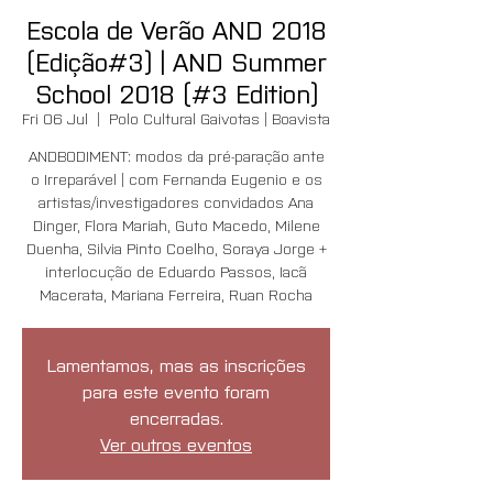
Escola de Verão AND 2018
(Edição#3) | AND Summer
School 2018 (#3 Edition)
Fri 06 Jul
  |  
Polo Cultural Gaivotas | Boavista
ANDBODIMENT: modos da pré-paração ante
o Irreparável | com Fernanda Eugenio e os
artistas/investigadores convidados Ana
Dinger, Flora Mariah, Guto Macedo, Milene
Duenha, Silvia Pinto Coelho, Soraya Jorge +
interlocução de Eduardo Passos, Iacã
Macerata, Mariana Ferreira, Ruan Rocha
Lamentamos, mas as inscrições
para este evento foram
encerradas.
Ver outros eventos