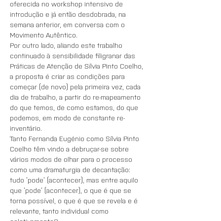
oferecida no workshop intensivo de 
introdução e já então desdobrada, na 
semana anterior, em conversa com o 
Movimento Autêntico. 
Por outro lado, aliando este trabalho 
continuado à sensibilidade filigranar das 
Práticas de Atenção de Sílvia Pinto Coelho, 
a proposta é criar as condições para 
começar (de novo) pela primeira vez, cada 
dia de trabalho, a partir do re-mapeamento 
do que temos, de como estamos, do que 
podemos, em modo de constante re-
inventário. 
Tanto Fernanda Eugénio como Sílvia Pinto 
Coelho têm vindo a debruçar-se sobre 
vários modos de olhar para o processo 
como uma dramaturgia de decantação: 
tudo ‘pode’ (acontecer), mas entre aquilo 
que ‘pode’ (acontecer), o que é que se 
torna possível, o que é que se revela e é 
relevante, tanto individual como 