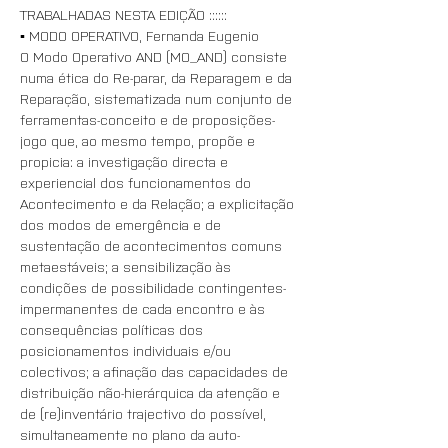
TRABALHADAS NESTA EDIÇÃO ::::::
▪️ MODO OPERATIVO, Fernanda Eugenio
O Modo Operativo AND (MO_AND) consiste 
numa ética do Re-parar, da Reparagem e da 
Reparação, sistematizada num conjunto de 
ferramentas-conceito e de proposições-
jogo que, ao mesmo tempo, propõe e 
propicia: a investigação directa e 
experiencial dos funcionamentos do 
Acontecimento e da Relação; a explicitação 
dos modos de emergência e de 
sustentação de acontecimentos comuns 
metaestáveis; a sensibilização às 
condições de possibilidade contingentes-
impermanentes de cada encontro e às 
consequências políticas dos 
posicionamentos individuais e/ou 
colectivos; a afinação das capacidades de 
distribuição não-hierárquica da atenção e 
de (re)inventário trajectivo do possível, 
simultaneamente no plano da auto-