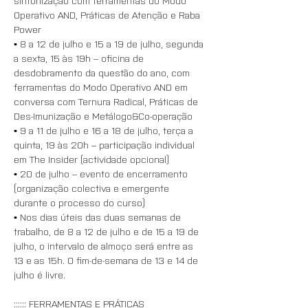
sintonização com ferramentas do Modo 
Operativo AND, Práticas de Atenção e Raba 
Power
▪️ 8 a 12 de julho e 15 a 19 de julho, segunda 
a sexta, 15 às 19h – oficina de 
desdobramento da questão do ano, com 
ferramentas do Modo Operativo AND em 
conversa com Ternura Radical, Práticas de 
Des-Imunização e Metálogo&Co-operação
▪️ 9 a 11 de julho e 16 a 18 de julho, terça a 
quinta, 19 às 20h – participação individual 
em The Insider (actividade opcional)
▪️ 20 de julho – evento de encerramento 
(organização colectiva e emergente 
durante o processo do curso)
▪️ Nos dias úteis das duas semanas de 
trabalho, de 8 a 12 de julho e de 15 a 19 de 
julho, o intervalo de almoço será entre as 
13 e as 15h. O fim-de-semana de 13 e 14 de 
julho é livre.
:::::: FERRAMENTAS E PRÁTICAS 