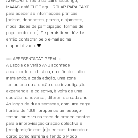
ATENÇÃO: O texto do call é loooongo, 
MAAAS está TUDO aqui! ROLAR PARA BAIXO 
para aceder às informações práticas 
(bolsas, descontos, prazos, alojamento, 
modalidades de participação, formas de 
pagamento, etc.). Se persistirem dúvidas, 
então contactar pelo e-mail acima 
disponibilizado. 🖤
:::::: APRESENTAÇÃO GERAL ::::::
A Escola de Verão AND acontece 
anualmente em Lisboa, no mês de Julho, 
instalando, a cada edição, uma zona 
temporária de atenção e de investigação 
experiencial e colectiva, à volta de uma 
questão transversal, diferente a cada ano.
Ao longo de duas semanas, com uma carga 
horária de 100h, propomos um espaço-
tempo imersivo na troca de procedimentos 
para a improvisação-criação colectiva e 
(com)posição-com (d)o comum, tomando o 
corpo como matéria e tendo o Modo 