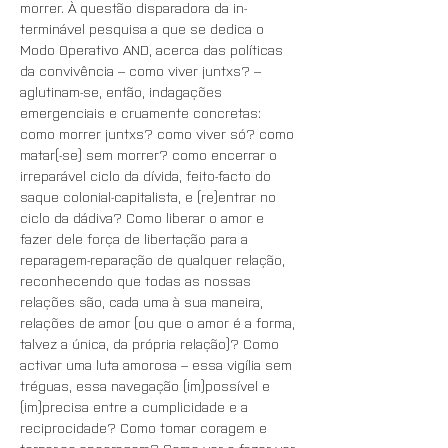
morrer. À questão disparadora da in-
terminável pesquisa a que se dedica o 
Modo Operativo AND, acerca das políticas 
da convivência – como viver juntxs? – 
aglutinam-se, então, indagações 
emergenciais e cruamente concretas: 
como morrer juntxs? como viver só? como 
matar(-se) sem morrer? como encerrar o 
irreparável ciclo da dívida, feito-facto do 
saque colonial-capitalista, e (re)entrar no 
ciclo da dádiva? Como liberar o amor e 
fazer dele força de libertação para a 
reparagem-reparação de qualquer relação, 
reconhecendo que todas as nossas 
relações são, cada uma à sua maneira, 
relações de amor (ou que o amor é a forma, 
talvez a única, da própria relação)? Como 
activar uma luta amorosa – essa vigília sem 
tréguas, essa navegação (im)possível e 
(im)precisa entre a cumplicidade e a 
reciprocidade? Como tomar coragem e 