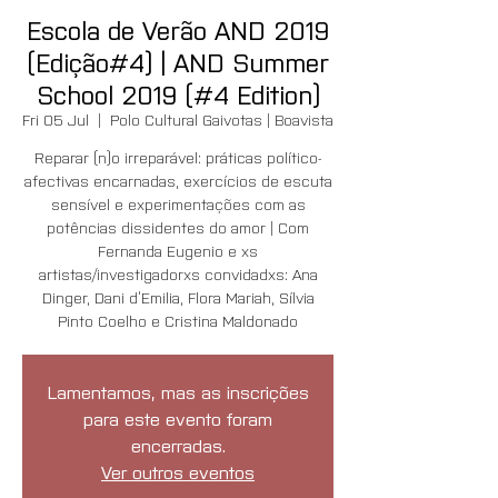
Escola de Verão AND 2019
(Edição#4) | AND Summer
School 2019 (#4 Edition)
Fri 05 Jul
  |  
Polo Cultural Gaivotas | Boavista
Reparar (n)o irreparável: práticas político-
afectivas encarnadas, exercícios de escuta
sensível e experimentações com as
potências dissidentes do amor | Com
Fernanda Eugenio e xs
artistas/investigadorxs convidadxs: Ana
Dinger, Dani d’Emilia, Flora Mariah, Sílvia
Pinto Coelho e Cristina Maldonado
Lamentamos, mas as inscrições
para este evento foram
encerradas.
Ver outros eventos