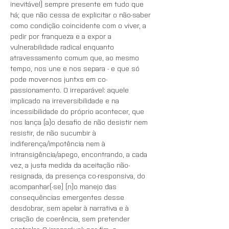
inevitável) sempre presente em tudo que 
há; que não cessa de explicitar o não-saber 
como condição coincidente com o viver, a 
pedir por franqueza e a expor a 
vulnerabilidade radical enquanto 
atravessamento comum que, ao mesmo 
tempo, nos une e nos separa - e que só 
pode mover-nos juntxs em co-
passionamento. O irreparável: aquele 
implicado na irreversibilidade e na 
incessibilidade do próprio acontecer, que 
nos lança (a)o desafio de não desistir nem 
resistir, de não sucumbir à 
indiferença/impotência nem à 
intransigência/apego, encontrando, a cada 
vez, a justa medida da aceitação não-
resignada, da presença co-responsiva, do 
acompanhar(-se) (n)o manejo das 
consequências emergentes desse 
desdobrar, sem apelar à narrativa e à 
criação de coerência, sem pretender 