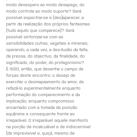
modo desespero ao modo desapego, do 
modo controle ao modo suporte? Será 
possível espectrar-se e (des)aparecer, a 
partir da realização dos próprios fantasmas 
(tudo aquilo que comparece)? Será 
possível sintonizar-se com as 
sensibilidades outras, vegetais e minerais, 
operando, a cada vez, a des-ilusão da falta, 
da pressa, do objectivo, da finalidade, do 
significado, do poder, do protagonismo?
É ISSO, então, que desenha o campo de 
forças deste encontro: o desejo de 
exercitar o desmapeamento do amor, de 
refazê-lo experimentalmente enquanto 
performação do comparecimento e da 
implicação; enquanto compromisso 
encarnado com a tomada de posição 
equânime e consequente frente ao 
irreparável. O irreparável: aquele manifesto 
na porção de incalculável e de indiscernível 
(de imprevisível e, quiçá, mesmo de 