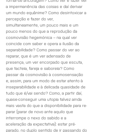
tornar-se ancoragem? Como ver e fazer ver 
a impermanência das coisas e daí derivar 
um mundo equânime? Como desintoxicar a 
percepção e fazer do ver, 
simultaneamente, um pouco mais e um 
pouco menos do que a reprodução da 
cosmovisão hegemónica – na qual ver 
coincide com saber e opera a ilusão da 
separabilidade? Como passar do ver ao 
reparar, que é um ver adensado de 
presença, um ver encorpado que escuta, 
que tacteia, fareja e saboreia? Como 
passar da cosmovisão à cosmosensação 
e, assim, para um modo de estar atento à 
inseparabilidade e à delicada quasidade de 
tudo que é/vai sendo? Como, a partir daí, 
quase-conseguir uma utopia talvez ainda 
mais vasta do que a disponibilidade para re-
parar (parar de novo ante aquilo que 
interrompe o nexo do sabido e a 
aceleração da expectativa): estar pré-
parado, no duplo sentido de ir passando do 