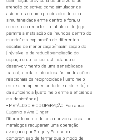
delimitação provisória de uma zona de 
atenção colectiva; como simulador de 
acidentes e como propiciador de uma 
simultaneidade entre dentro e fora. O 
recurso ao recorte – o tabuleiro de jogo – 
permite a instalação de “mundos dentro do 
mundo” e a exploração de diferentes 
escalas de menorização/maximização do 
(in)visível e de redução/ampliação do 
espaço e do tempo, estimulando o 
desenvolvimento de uma sensibilidade 
fractal, atenta e minuciosa às modulações 
relacionais da reciprocidade (justo meio 
entre a complementaridade e a simetria) e 
da suficiência (justo meio entre a eficiência 
e a desistência).
▪️ METÁLOGO & CO-OPERAÇÃO, Fernanda 
Eugenio e Ana Dinger
Diferentemente de uma conversa usual, os 
metálogos recuperam uma operação 
avançada por Gregory Bateson: o 
compromisso de tentar que o modo de 