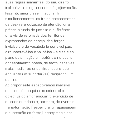
suas regras imanentes, do seu direito 
inalienável à singularidade e à (re)invenção.
Fazer do amor disseminado, enfim, 
simultaneamente um treino comprometido 
de des-hierarquização da atenção, uma 
prática situada de justeza e suficiência, 
uma via de retomada dos territórios 
expropriados do desejo, das forças 
invisíveis e do vocabulário sensível para 
circunscrevê-las e validá-las – a elas e ao 
plano de afinação em potência no qual o 
consentimento possa, de facto, cada vez 
mais, mediar os encontros, sobretudo 
enquanto um suportar(-se) recíproco, um 
com-sentir.
Ao propor este espaço-tempo imersivo 
dedicado à pesquisa experiencial e 
colectiva do amor enquanto exercício de 
cuidado-curadoria e, portanto, de eventual 
trans-formação (reabertura, ultrapassagem 
e superação da forma), desejamos ainda 