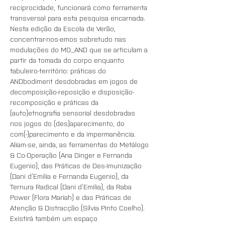
reciprocidade, funcionará como ferramenta 
transversal para esta pesquisa encarnada. 
Nesta edição da Escola de Verão, 
concentrar-nos-emos sobretudo nas 
modulações do MO_AND que se articulam a 
partir da tomada do corpo enquanto 
tabuleiro-território: práticas do 
ANDbodiment desdobradas em jogos de 
decomposição-reposição e disposição-
recomposição e práticas da 
(auto)etnografia sensorial desdobradas 
nos jogos do (des)aparecimento, do 
com(-)parecimento e da impermanência. 
Aliam-se, ainda, as ferramentas do Metálogo 
& Co-Operação (Ana Dinger e Fernanda 
Eugenio), das Práticas de Des-Imunização 
(Dani d’Emilia e Fernanda Eugenio), da 
Ternura Radical (Dani d’Emilia), da Raba 
Power (Flora Mariah) e das Práticas de 
Atenção & Distracção (Sílvia Pinto Coelho). 
Existirá também um espaço 