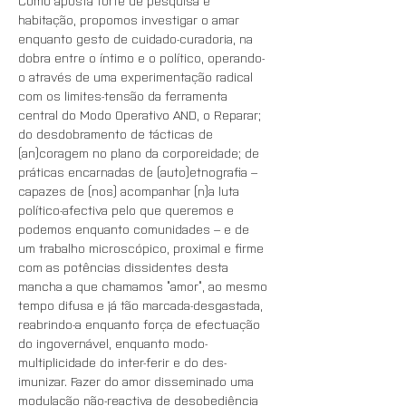
Como aposta forte de pesquisa e 
habitação, propomos investigar o amar 
enquanto gesto de cuidado-curadoria, na 
dobra entre o íntimo e o político, operando-
o através de uma experimentação radical 
com os limites-tensão da ferramenta 
central do Modo Operativo AND, o Reparar; 
do desdobramento de tácticas de 
(an)coragem no plano da corporeidade; de 
práticas encarnadas de (auto)etnografia – 
capazes de (nos) acompanhar (n)a luta 
político-afectiva pelo que queremos e 
podemos enquanto comunidades – e de 
um trabalho microscópico, proximal e firme 
com as potências dissidentes desta 
mancha a que chamamos “amor”, ao mesmo 
tempo difusa e já tão marcada-desgastada, 
reabrindo-a enquanto força de efectuação 
do ingovernável, enquanto modo-
multiplicidade do inter-ferir e do des-
imunizar. Fazer do amor disseminado uma 
modulação não-reactiva de desobediência 