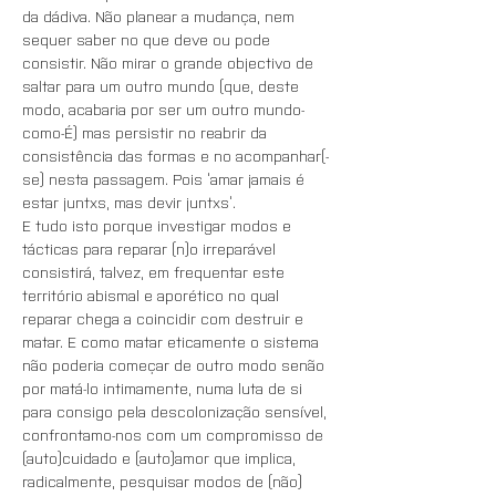
da dádiva. Não planear a mudança, nem 
sequer saber no que deve ou pode 
consistir. Não mirar o grande objectivo de 
saltar para um outro mundo (que, deste 
modo, acabaria por ser um outro mundo-
como-É) mas persistir no reabrir da 
consistência das formas e no acompanhar(-
se) nesta passagem. Pois ‘amar jamais é 
estar juntxs, mas devir juntxs’.
E tudo isto porque investigar modos e 
tácticas para reparar (n)o irreparável 
consistirá, talvez, em frequentar este 
território abismal e aporético no qual 
reparar chega a coincidir com destruir e 
matar. E como matar eticamente o sistema 
não poderia começar de outro modo senão 
por matá-lo intimamente, numa luta de si 
para consigo pela descolonização sensível, 
confrontamo-nos com um compromisso de 
(auto)cuidado e (auto)amor que implica, 
radicalmente, pesquisar modos de (não) 