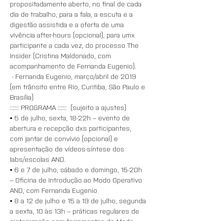
propositadamente aberto, no final de cada 
dia de trabalho, para a fala, a escuta e a 
digestão assistida e a oferta de uma 
vivência after-hours (opcional), para umx 
participante a cada vez, do processo The 
Insider (Cristina Maldonado, com 
acompanhamento de Fernanda Eugenio).
 - Fernanda Eugenio, março/abril de 2019
(em trânsito entre Rio, Curitiba, São Paulo e 
Brasília)
:::::: PROGRAMA ::::::  (sujeito a ajustes)
▪️ 5 de julho, sexta, 18-22h – evento de 
abertura e recepção dxs participantes, 
com jantar de convívio (opcional) e 
apresentação de vídeos-síntese dos 
labs/escolas AND.
▪️ 6 e 7 de julho, sábado e domingo, 15-20h 
– Oficina de Introdução ao Modo Operativo 
AND, com Fernanda Eugenio
▪️ 8 a 12 de julho e 15 a 19 de julho, segunda 
a sexta, 10 às 13h – práticas regulares de 