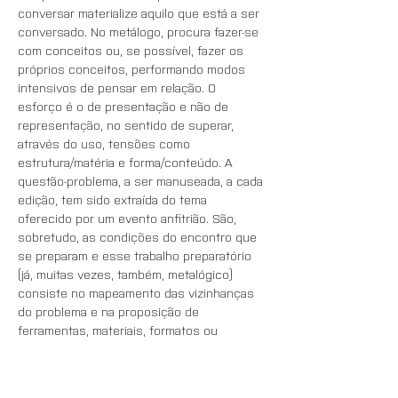
conversar materialize aquilo que está a ser 
conversado. No metálogo, procura fazer-se 
com conceitos ou, se possível, fazer os 
próprios conceitos, performando modos 
intensivos de pensar em relação. O 
esforço é o de presentação e não de 
representação, no sentido de superar, 
através do uso, tensões como 
estrutura/matéria e forma/conteúdo. A 
questão-problema, a ser manuseada, a cada 
edição, tem sido extraída do tema 
oferecido por um evento anfitrião. São, 
sobretudo, as condições do encontro que 
se preparam e esse trabalho preparatório 
(já, muitas vezes, também, metalógico) 
consiste no mapeamento das vizinhanças 
do problema e na proposição de 
ferramentas, materiais, formatos ou 
interfaces. O metálogo habita diferentes 
territórios, a cada vez resultando num 
objecto singular. O programa recorre sem 