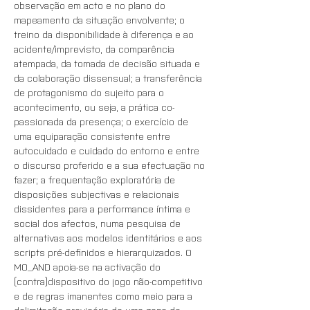
observação em acto e no plano do 
mapeamento da situação envolvente; o 
treino da disponibilidade à diferença e ao 
acidente/imprevisto, da comparência 
atempada, da tomada de decisão situada e 
da colaboração dissensual; a transferência 
de protagonismo do sujeito para o 
acontecimento, ou seja, a prática co-
passionada da presença; o exercício de 
uma equiparação consistente entre 
autocuidado e cuidado do entorno e entre 
o discurso proferido e a sua efectuação no 
fazer; a frequentação exploratória de 
disposições subjectivas e relacionais 
dissidentes para a performance íntima e 
social dos afectos, numa pesquisa de 
alternativas aos modelos identitários e aos 
scripts pré-definidos e hierarquizados. O 
MO_AND apoia-se na activação do 
(contra)dispositivo do jogo não-competitivo 
e de regras imanentes como meio para a 