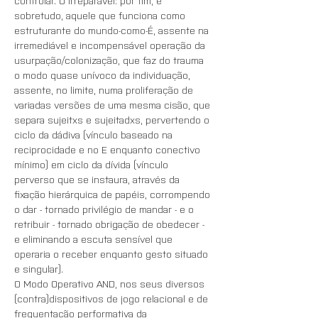
controlar. O irreparável: por fim, e 
sobretudo, aquele que funciona como 
estruturante do mundo-como-É, assente na 
irremediável e incompensável operação da 
usurpação/colonização, que faz do trauma 
o modo quase unívoco da individuação, 
assente, no limite, numa proliferação de 
variadas versões de uma mesma cisão, que 
separa sujeitxs e sujeitadxs, pervertendo o 
ciclo da dádiva (vínculo baseado na 
reciprocidade e no E enquanto conectivo 
mínimo) em ciclo da dívida (vínculo 
perverso que se instaura, através da 
fixação hierárquica de papéis, corrompendo 
o dar - tornado privilégio de mandar - e o 
retribuir - tornado obrigação de obedecer - 
e eliminando a escuta sensível que 
operaria o receber enquanto gesto situado 
e singular).
O Modo Operativo AND, nos seus diversos 
(contra)dispositivos de jogo relacional e de 
frequentação performativa da 