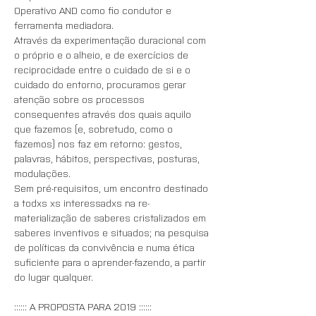
Operativo AND como fio condutor e 
ferramenta mediadora.
Através da experimentação duracional com 
o próprio e o alheio, e de exercícios de 
reciprocidade entre o cuidado de si e o 
cuidado do entorno, procuramos gerar 
atenção sobre os processos 
consequentes através dos quais aquilo 
que fazemos (e, sobretudo, como o 
fazemos) nos faz em retorno: gestos, 
palavras, hábitos, perspectivas, posturas, 
modulações.
Sem pré-requisitos, um encontro destinado 
a todxs xs interessadxs na re-
materialização de saberes cristalizados em 
saberes inventivos e situados; na pesquisa 
de políticas da convivência e numa ética 
suficiente para o aprender-fazendo, a partir 
do lugar qualquer.
:::::: A PROPOSTA PARA 2019 ::::::