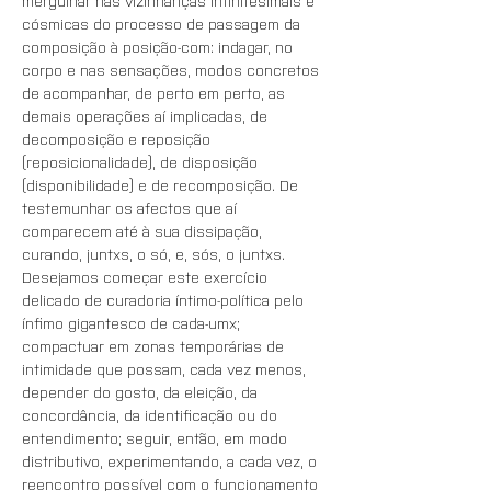
mergulhar nas vizinhanças infinitesimais e 
cósmicas do processo de passagem da 
composição à posição-com: indagar, no 
corpo e nas sensações, modos concretos 
de acompanhar, de perto em perto, as 
demais operações aí implicadas, de 
decomposição e reposição 
(reposicionalidade), de disposição 
(disponibilidade) e de recomposição. De 
testemunhar os afectos que aí 
comparecem até à sua dissipação, 
curando, juntxs, o só, e, sós, o juntxs. 
Desejamos começar este exercício 
delicado de curadoria íntimo-política pelo 
ínfimo gigantesco de cada-umx; 
compactuar em zonas temporárias de 
intimidade que possam, cada vez menos, 
depender do gosto, da eleição, da 
concordância, da identificação ou do 
entendimento; seguir, então, em modo 
distributivo, experimentando, a cada vez, o 
reencontro possível com o funcionamento 