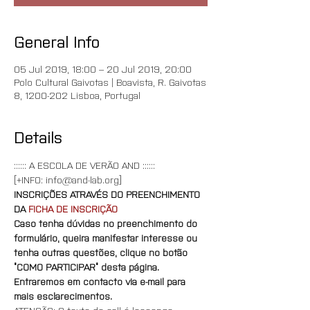
General Info
05 Jul 2019, 18:00 – 20 Jul 2019, 20:00
Polo Cultural Gaivotas | Boavista, R. Gaivotas
8, 1200-202 Lisboa, Portugal
Details
:::::: A ESCOLA DE VERÃO AND ::::::
[+INFO: info@and-lab.org]
INSCRIÇÕES ATRAVÉS DO PREENCHIMENTO 
DA 
FICHA DE INSCRIÇÃO
Caso tenha dúvidas no preenchimento do 
formulário, queira manifestar interesse ou 
tenha outras questões, clique no botão 
“COMO PARTICIPAR” desta página. 
Entraremos em contacto via e-mail para 
mais esclarecimentos.