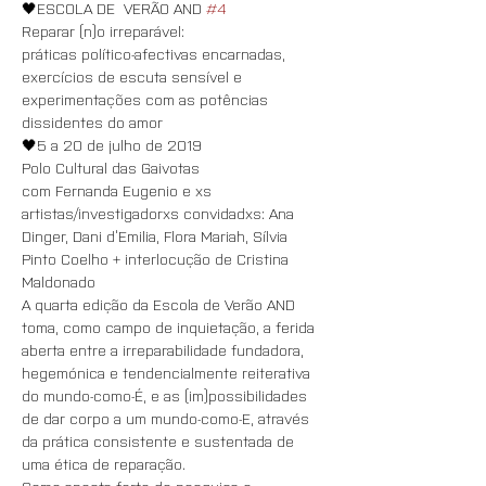
🖤ESCOLA DE  VERÃO AND 
#4
Reparar (n)o irreparável:
práticas político-afectivas encarnadas, 
exercícios de escuta sensível e 
experimentações com as potências 
dissidentes do amor
🖤5 a 20 de julho de 2019
Polo Cultural das Gaivotas
com Fernanda Eugenio e xs 
artistas/investigadorxs convidadxs: Ana 
Dinger, Dani d’Emilia, Flora Mariah, Sílvia 
Pinto Coelho + interlocução de Cristina 
Maldonado
A quarta edição da Escola de Verão AND 
toma, como campo de inquietação, a ferida 
aberta entre a irreparabilidade fundadora, 
hegemónica e tendencialmente reiterativa 
do mundo-como-É, e as (im)possibilidades 
de dar corpo a um mundo-como-E, através 
da prática consistente e sustentada de 
uma ética de reparação.