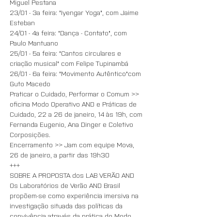
Miguel Pestana 
23/01 - 3a feira: "Iyengar Yoga", com Jaime 
Esteban
24/01 - 4a feira: "Dança - Contato", com 
Paulo Mantuano 
25/01 - 5a feira: "Cantos circulares e 
criação musical" com Felipe Tupinambá 
26/01 - 6a feira: "Movimento Autêntico"com 
Guto Macedo
Praticar o Cuidado, Performar o Comum >> 
oficina Modo Operativo AND e Práticas de 
Cuidado, 22 a 26 de janeiro, 14 às 19h, com 
Fernanda Eugenio, Ana Dinger e Coletivo 
Corposições. 
Encerramento >> Jam com equipe Mova, 
26 de janeiro, a partir das 19h30
+++
SOBRE A PROPOSTA dos LAB VERÃO AND
Os Laboratórios de Verão AND Brasil 
propõem-se como experiência imersiva na 
investigação situada das políticas da 
convivência através da prática do Modo 