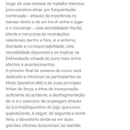
longo de uma semana de trabalho imersivo, 
procuraremos ativar por frequentação 
continuada – através da insistência no 
manejo direto e de um ir-e-vir entre o jogar 
e o conversar – uma sensibilidade fractal, 
atenta e minuciosa às modulações 
relacionais dentro e fora, si e entorno, 
liberdade e co-responsabilidade. Uma 
sensibilidade disponível a se implicar na 
(re)mediação situada do justo meio entre 
afectos e acontecimentos.
O primeiro final de semana do curso será 
dedicado a introduzir os participantes ao 
Modo Operativo AND e às suas principais 
linhas de força: a ética de incorporação 
suficiente do acidente, a desfragmentação 
de si e o exercício da re-paragem através 
do (contra)dispositivo do jogo que-como-
quando/onde. A seguir, de segunda a sexta-
feira, o laboratório divide-se em duas 
grandes oficinas duracionais: as manhãs 