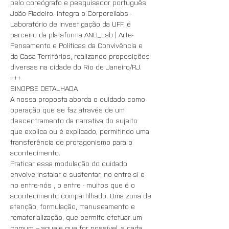
pelo coreógrafo e pesquisador português 
João Fiadeiro. Integra o Corporeilabs - 
Laboratório de Investigação da UFF, é 
parceiro da plataforma AND_Lab | Arte-
Pensamento e Políticas da Convivência e 
da Casa Territórios, realizando proposições 
diversas na cidade do Rio de Janeiro/RJ. 
+++
SINOPSE DETALHADA
A nossa proposta aborda o cuidado como 
operação que se faz através de um 
descentramento da narrativa do sujeito 
que explica ou é explicado, permitindo uma 
transferência de protagonismo para o 
acontecimento. 
Praticar essa modulação do cuidado 
envolve instalar e sustentar, no entre-si e 
no entre-nós , o entre - muitos que é o 
acontecimento compartilhado. Uma zona de 
atenção, formulação, manuseamento e 
rematerialização, que permite efetuar um 
comum – aquele que for possível, a cada 