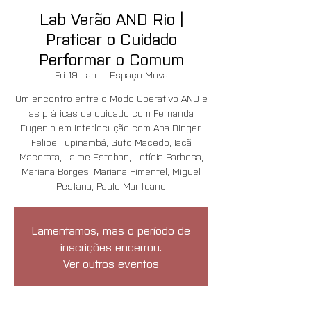
Lab Verão AND Rio |
Praticar o Cuidado
Performar o Comum
Fri 19 Jan
  |  
Espaço Mova
Um encontro entre o Modo Operativo AND e
as práticas de cuidado com Fernanda
Eugenio em interlocução com Ana Dinger,
Felipe Tupinambá, Guto Macedo, Iacã
Macerata, Jaime Esteban, Letícia Barbosa,
Mariana Borges, Mariana Pimentel, Miguel
Pestana, Paulo Mantuano
Lamentamos, mas o período de
inscrições encerrou.
Ver outros eventos