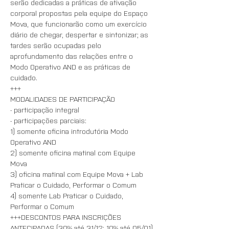
serão dedicadas a práticas de ativação 
corporal propostas pela equipe do Espaço 
Mova, que funcionarão como um exercício 
diário de chegar, despertar e sintonizar; as 
tardes serão ocupadas pelo 
aprofundamento das relações entre o 
Modo Operativo AND e as práticas de 
cuidado.
+++
MODALIDADES DE PARTICIPAÇÃO 
- participação integral
- participações parciais:
1) somente oficina introdutória Modo 
Operativo AND 
2) somente oficina matinal com Equipe 
Mova
3) oficina matinal com Equipe Mova + Lab 
Praticar o Cuidado, Performar o Comum
4) somente Lab Praticar o Cuidado, 
Performar o Comum
+++DESCONTOS PARA INSCRIÇÕES 
ANTECIPADAS (30% até 31/12; 10% até 05/01)