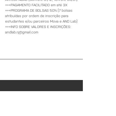
+++PAGAMENTO FACILITADO em até 3X
+++PROGRAMA DE BOLSAS 50% (7 bolsas 
atribuídas por ordem de inscrição para 
estudantes e/ou parceiros Mova e AND Lab)
+++INFO SOBRE VALORES E INSCRIÇÕES:
andlab.rj@gmail.com
Contact
Name
*