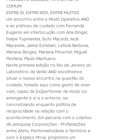
COMUM
ENTRE-SI, ENTRE-NÓS, ENTRE-MUITOS
Um encontro entre o Modo Operativo AND 
e as práticas de cuidado com Fernanda 
Eugenio em interlocução com Ana Dinger, 
Felipe Tupinambá, Guto Macedo, Iacã 
Macerata, Jaime Esteban, Letícia Barbosa, 
Mariana Borges, Mariana Pimentel, Miguel 
Pestana, Paulo Mantuano
Nesta primeira edição no Rio de Janeiro do 
Laboratório de Verão AND escolhemos 
situar o nosso encontro na questão do 
cuidado, tomado aqui como gesto de viver-
com, capaz de (re)performar de modo co-
emergente o si e o entorno, se 
concretizando enquanto política de 
reciprocidade na relação com o 
acontecimento. Em parceria com o coletivo 
de pesquisa Corposições - Profanações 
entre Afeto, Performatividade e Território e 
com o Espaço Mova, propomos um 