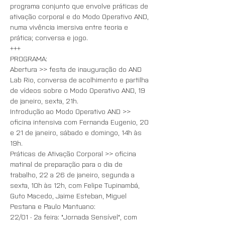
programa conjunto que envolve práticas de 
ativação corporal e do Modo Operativo AND, 
numa vivência imersiva entre teoria e 
prática; conversa e jogo.
+++
PROGRAMA: 
Abertura >> festa de inauguração do AND 
Lab Rio, conversa de acolhimento e partilha 
de vídeos sobre o Modo Operativo AND, 19 
de janeiro, sexta, 21h. 
Introdução ao Modo Operativo AND >> 
oficina intensiva com Fernanda Eugenio, 20 
e 21 de janeiro, sábado e domingo, 14h às 
19h. 
Práticas de Ativação Corporal >> oficina 
matinal de preparação para o dia de 
trabalho, 22 a 26 de janeiro, segunda a 
sexta, 10h às 12h, com Felipe Tupinambá, 
Guto Macedo, Jaime Esteban, Miguel 
Pestana e Paulo Mantuano: 
22/01 - 2a feira: "Jornada Sensível", com 