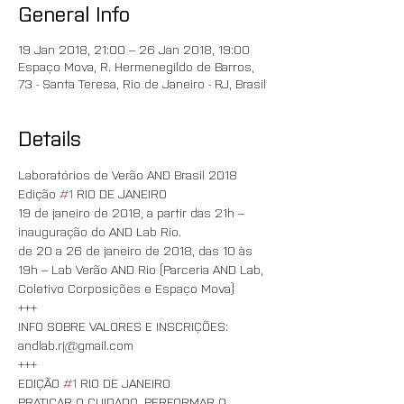
General Info
19 Jan 2018, 21:00 – 26 Jan 2018, 19:00
Espaço Mova, R. Hermenegildo de Barros,
73 - Santa Teresa, Rio de Janeiro - RJ, Brasil
Details
Laboratórios de Verão AND Brasil 2018
Edição 
#1
 RIO DE JANEIRO
19 de janeiro de 2018, a partir das 21h – 
inauguração do AND Lab Rio. 
de 20 a 26 de janeiro de 2018, das 10 às 
19h – Lab Verão AND Rio (Parceria AND Lab, 
Coletivo Corposições e Espaço Mova)
+++
INFO SOBRE VALORES E INSCRIÇÕES:
andlab.rj@gmail.com
+++
EDIÇÃO 
#1
 RIO DE JANEIRO
PRATICAR O CUIDADO, PERFORMAR O 