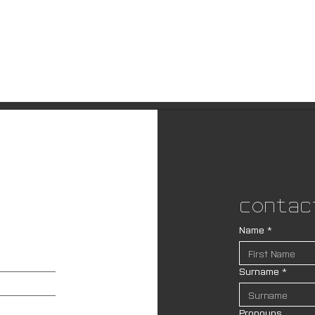
Contac
Name
*
Surname
*
Pronouns