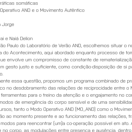
práticas somáticas
Operativo AND e o Movimento Autêntico
 Jorge 
ai e Naiá Delion 
São Paulo do Laboratório de Verão AND, escolhemos situar o 
ia do Acontecimento, aqui abordado enquanto processo de t
, que envolve um compromisso de constante de rematerializaç
 em gesto justo e suficiente, como condição-disposição de si 
. 
mente essa questão, propomos um programa combinado de prát
oco no desdobramento das relações de reciprocidade entre o 
 ferramentas para o treino da atenção e o engajamento no 
modos de emergência do corpo sensível e de uma sensibilidade
ursos, tanto o Modo Operativo AND (MO_AND) como o Moviment
ão ao momento presente e ao funcionamento das relações, tr
 modos para reencontrar (um)a co-operação possível em ato. A
e no corpo, as modulações entre presença e ausência, dentro 