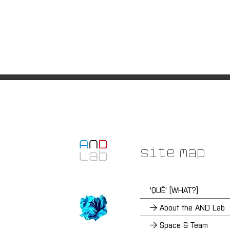
Site Map
'QUÊ' [WHAT?]
→ About the AND Lab
→ Space & Team