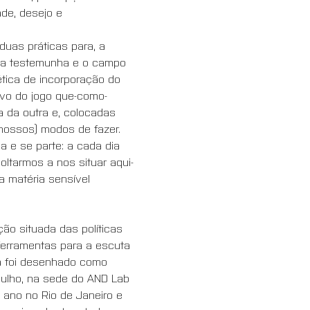
ade, desejo e 
duas práticas para, a 
 a testemunha e o campo 
tica de incorporação do 
ivo do jogo que-como-
da outra e, colocadas 
 nossos) modos de fazer.
e se parte: a cada dia 
oltarmos a nos situar aqui-
a matéria sensível 
̃o situada das políticas 
ferramentas para a escuta 
ma foi desenhado como 
ulho, na sede do AND Lab 
 ano no Rio de Janeiro e 