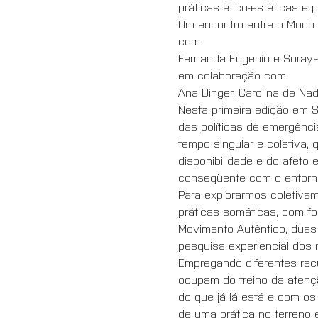
práticas ético-estéticas e 
Um encontro entre o Modo 
com 
Fernanda Eugenio e Soraya
em colaboração com 
Ana Dinger, Carolina de Nad
Nesta primeira edição em 
das políticas de emergênc
tempo singular e coletiva
disponibilidade e do afeto
conseqüente com o entorno
Para explorarmos coletiva
práticas somáticas, com f
Movimento Autêntico, duas
pesquisa experiencial dos 
Empregando diferentes rec
ocupam do treino da atenç
do que já lá está e com os
de uma prática no terreno 