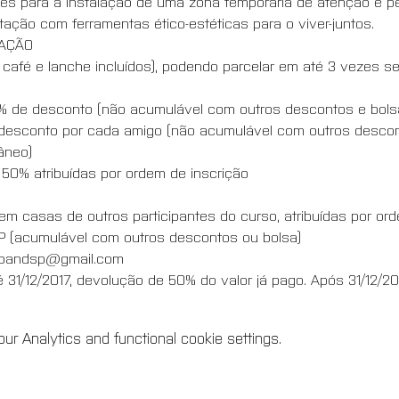
̃es para a instalação de uma zona temporária de atenção e 
ção com ferramentas ético-estéticas para o viver-juntos.
PAÇÃO
 café e lanche incluídos), podendo parcelar em até 3 vezes se
0% de desconto (não acumulável com outros descontos e bolsa)
 desconto por cada amigo (não acumulável com outros descon
âneo)
 50% atribuídas por ordem de inscrição
 casas de outros participantes do curso, atribuídas por ord
P (acumulável com outros descontos ou bolsa)
odoandsp@gmail.com
té 31/12/2017, devolução de 50% do valor já pago. Após 31/12/2
r Analytics and functional cookie settings.