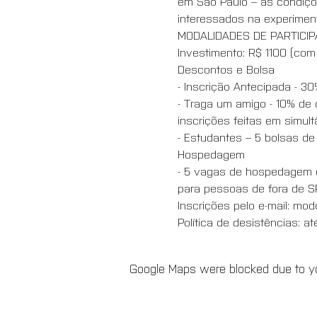
em São Paulo – as condiço
interessados na experimenta
MODALIDADES DE PARTICI
Investimento: R$ 1100 (com
Descontos e Bolsa
- Inscrição Antecipada - 3
- Traga um amigo - 10% de
inscrições feitas em simult
- Estudantes – 5 bolsas de
Hospedagem
- 5 vagas de hospedagem em
para pessoas de fora de S
Inscrições pelo e-mail: m
Política de desistências: a
Google Maps were blocked due to you