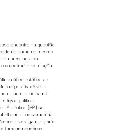
nosso encontro na questão 
omada de corpo ao mesmo 
ão da presença em 
para a entrada em relação 
icas ético-estéticas e 
Modo Operativo AND e o 
comum que se dedicam à 
 do/ao político. 
o Autêntico (MA) se 
abalhando com a matéria 
mbos investigam, a partir 
e fora, percepção e 