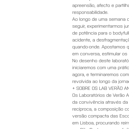
apreensão, afecto e partilh
responsabilidade.
Ao longo de uma semana de 
seguir, experimentarmos j
de potência para o bodyfu
acidente, a desfragmentaçã
quando-onde. Apostamos q
em conversa, estimular os 
No desenho deste laborató
iniciaremos com uma prática
agora, e terminaremos com u
revolvida ao longo da jorna
+ SOBRE OS LAB VERÃO AN
Os Laboratórios de Verão A
da convivência através d
recíproca, a composição 
versão compacta das Esco
em Lisboa, procurando rein