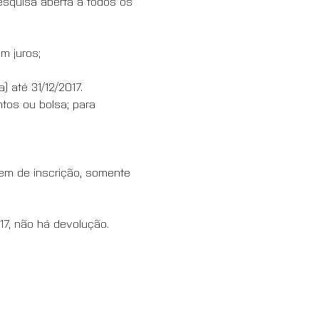
pesquisa aberta a todos os 
m juros;
 até 31/12/2017.
tos ou bolsa; para 
em de inscrição, somente 
017, não há devolução.