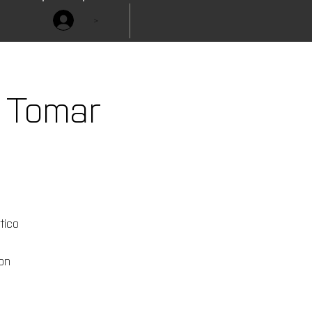
>
| Tomar
tico
on