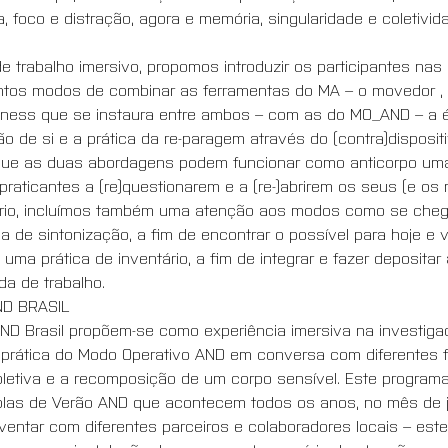
a, foco e distração, agora e memória, singularidade e coletivid
trabalho imersivo, propomos introduzir os participantes nas 
untos modos de combinar as ferramentas do MA – o movedor ,
llness que se instaura entre ambos – com as do MO_AND – a é
o de si e a prática da re-paragem através do (contra)disposit
ue as duas abordagens podem funcionar como anticorpo uma 
praticantes a (re)questionarem e a (re-)abrirem os seus (e os
rio, incluímos também uma atenção aos modos como se chega 
 de sintonização, a fim de encontrar o possível para hoje e v
ma prática de inventário, a fim de integrar e fazer depositar 
da de trabalho.
D BRASIL
ND Brasil propõem-se como experiência imersiva na investigaça
a prática do Modo Operativo AND em conversa com diferentes 
coletiva e a recomposição de um corpo sensível. Este progra
las de Verão AND que acontecem todos os anos, no mês de j
ventar com diferentes parceiros e colaboradores locais – este