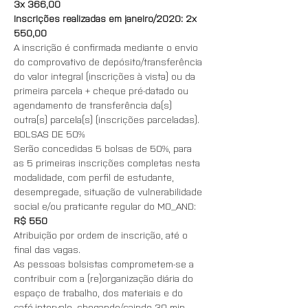
3x 366,00
Inscrições realizadas em janeiro/2020: 2x 
550,00
A inscrição é confirmada mediante o envio 
do comprovativo de depósito/transferência 
do valor integral (inscrições à vista) ou da 
primeira parcela + cheque pré-datado ou 
agendamento de transferência da(s) 
outra(s) parcela(s) (inscrições parceladas).
BOLSAS DE 50%
Serão concedidas 5 bolsas de 50%, para 
as 5 primeiras inscrições completas nesta 
modalidade, com perfil de estudante, 
desempregade, situação de vulnerabilidade 
social e/ou praticante regular do MO_AND: 
R$ 550
Atribuição por ordem de inscrição, até o 
final das vagas.
As pessoas bolsistas comprometem-se a 
contribuir com a (re)organização diária do 
espaço de trabalho, dos materiais e do 
café-intervalo, chegando/saindo 30 min. 