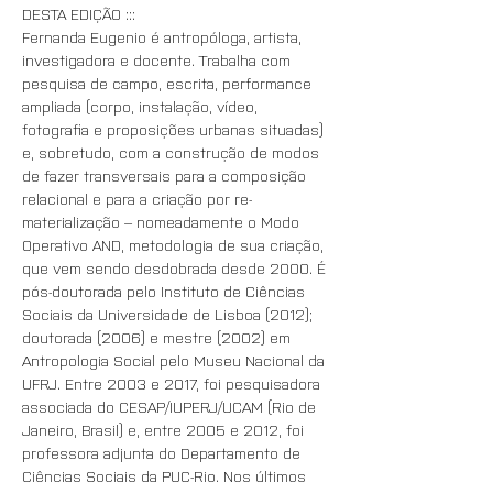
DESTA EDIÇÃO :::
Fernanda Eugenio é antropóloga, artista, 
investigadora e docente. Trabalha com 
pesquisa de campo, escrita, performance 
ampliada (corpo, instalação, vídeo, 
fotografia e proposições urbanas situadas) 
e, sobretudo, com a construção de modos 
de fazer transversais para a composição 
relacional e para a criação por re-
materialização – nomeadamente o Modo 
Operativo AND, metodologia de sua criação, 
que vem sendo desdobrada desde 2000. É 
pós-doutorada pelo Instituto de Ciências 
Sociais da Universidade de Lisboa (2012); 
doutorada (2006) e mestre (2002) em 
Antropologia Social pelo Museu Nacional da 
UFRJ. Entre 2003 e 2017, foi pesquisadora 
associada do CESAP/IUPERJ/UCAM (Rio de 
Janeiro, Brasil) e, entre 2005 e 2012, foi 
professora adjunta do Departamento de 
Ciências Sociais da PUC-Rio. Nos últimos 