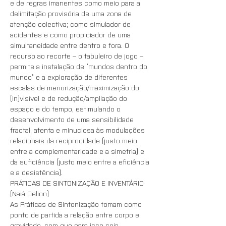
e de regras imanentes como meio para a 
delimitação provisória de uma zona de 
atenção colectiva; como simulador de 
acidentes e como propiciador de uma 
simultaneidade entre dentro e fora. O 
recurso ao recorte – o tabuleiro de jogo – 
permite a instalação de “mundos dentro do 
mundo” e a exploração de diferentes 
escalas de menorização/maximização do 
(in)visível e de redução/ampliação do 
espaço e do tempo, estimulando o 
desenvolvimento de uma sensibilidade 
fractal, atenta e minuciosa às modulações 
relacionais da reciprocidade (justo meio 
entre a complementaridade e a simetria) e 
da suficiência (justo meio entre a eficiência 
e a desistência).
PRÁTICAS DE SINTONIZAÇÃO E INVENTÁRIO 
(Naiá Delion)
As Práticas de Sintonização tomam como 
ponto de partida a relação entre corpo e 
gravidade, sem que para isso seja 