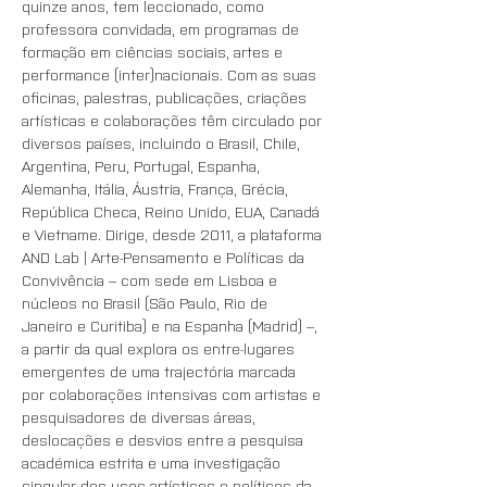
quinze anos, tem leccionado, como 
professora convidada, em programas de 
formação em ciências sociais, artes e 
performance (inter)nacionais. Com as suas 
oficinas, palestras, publicações, criações 
artísticas e colaborações têm circulado por 
diversos países, incluindo o Brasil, Chile, 
Argentina, Peru, Portugal, Espanha, 
Alemanha, Itália, Áustria, França, Grécia, 
República Checa, Reino Unido, EUA, Canadá 
e Vietname. Dirige, desde 2011, a plataforma 
AND Lab | Arte-Pensamento e Políticas da 
Convivência – com sede em Lisboa e 
núcleos no Brasil (São Paulo, Rio de 
Janeiro e Curitiba) e na Espanha (Madrid) –, 
a partir da qual explora os entre-lugares 
emergentes de uma trajectória marcada 
por colaborações intensivas com artistas e 
pesquisadores de diversas áreas, 
deslocações e desvios entre a pesquisa 
académica estrita e uma investigação 
singular dos usos artísticos e políticos da 