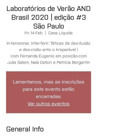
Laboratórios de Verão AND
Brasil 2020 | edição #3
São Paulo
Fri 14 Feb
  |  
Casa Líquida
In-tensionar, inter-ferir: Táticas de des-ilusão
e des-cisão ante o Irreparável |
com Fernanda Eugenio em posição-com
Julia Salem, Naiá Delion e Patrícia Bergantin
Lamentamos, mas as inscrições
para este evento estão
encerradas.
Ver outros eventos
General Info