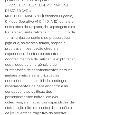
::: MAIS DETALHES SOBRE AS PRÁTICAS 
DESTA EDIÇÃO :::
MODO OPERATIVO AND (Fernanda Eugenio)
O Modo Operativo AND (MO_AND) consiste 
numa ética do Re-parar, da Reparagem e da 
Reparação, sistematizada num conjunto de 
ferramentas-conceito e de proposições-
jogo que, ao mesmo tempo, propõe e 
propicia: a investigação directa e 
experiencial dos funcionamentos do 
Acontecimento e da Relação; a explicitação 
dos modos de emergência e de 
sustentação de acontecimentos comuns 
metaestáveis; a sensibilização às 
condições de possibilidade contingentes-
impermanentes de cada encontro e às 
consequências políticas dos 
posicionamentos individuais e/ou 
colectivos; a afinação das capacidades de 
distribuição não-hierárquica da atenção e 
de (re)inventário trajectivo do possível, 