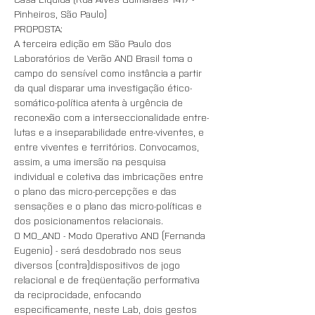
Pinheiros, São Paulo)
PROPOSTA:
A terceira edição em São Paulo dos 
Laboratórios de Verão AND Brasil toma o 
campo do sensível como instância a partir 
da qual disparar uma investigação ético-
somático-política atenta à urgência de 
reconexão com a interseccionalidade entre-
lutas e a inseparabilidade entre-viventes, e 
entre viventes e territórios. Convocamos, 
assim, a uma imersão na pesquisa 
individual e coletiva das imbricações entre 
o plano das micro-percepções e das 
sensações e o plano das micro-políticas e 
dos posicionamentos relacionais.
O MO_AND - Modo Operativo AND (Fernanda 
Eugenio) - será desdobrado nos seus 
diversos (contra)dispositivos de jogo 
relacional e de freqüentação performativa 
da reciprocidade, enfocando 
especificamente, neste Lab, dois gestos 