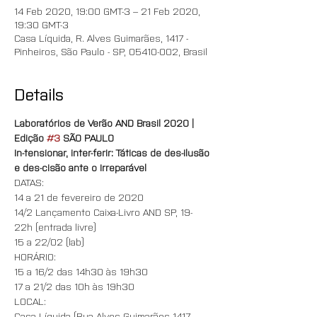
14 Feb 2020, 19:00 GMT-3 – 21 Feb 2020,
19:30 GMT-3
Casa Líquida, R. Alves Guimarães, 1417 -
Pinheiros, São Paulo - SP, 05410-002, Brasil
Details
Laboratórios de Verão AND Brasil 2020 | 
Edição 
#3
 SÃO PAULO
In-tensionar, inter-ferir: Táticas de des-ilusão 
e des-cisão ante o Irreparável
DATAS:
14 a 21 de fevereiro de 2020
14/2 Lançamento Caixa-Livro AND SP, 19-
22h (entrada livre)
15 a 22/02 (lab)
HORÁRIO:
15 a 16/2 das 14h30 às 19h30
17 a 21/2 das 10h às 19h30
LOCAL:
Casa Líquida (Rua Alves Guimarães 1417 - 