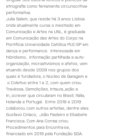
etnografia como ferramenta circunscritiva-
performativa.
Julia Salem, que reside há 3 anos Lisboa 
onde atualmente cursa o mestrado em 
Comunicação e Artes na UNL, é graduada 
em Comunicação das Artes do Corpo na 
Pontifícia Universidade Católica PUC-SP em 
dança e performance.  Interessada em 
hibridismo,  informação partilhada e auto-
organização, microativismos e afetos, vem 
atuando desde 2009 nos grupos dos 
quais é fundadora, o Núcleo de Garagem e 
 o Coletivo entre 1 e 2, com quem criou 
Travèssa, Demolições, Intaura_ação e 
In_screver que circularam no Brasil, Itália, 
Holanda e Portugal.  Entre 2018 e 2019 
colaborou com outros artistas, dentre eles 
Gustavo Ciríaco,  João Fiadeiro e Elizabete 
Francisca. Com Ana Correa criou 
Procedimentos para Encontra-se, 
financiado em 2019 pela Fundação GDA. 