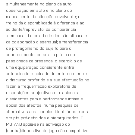
simultaneamente no plano da auto-
observação em acto e no plano do 
mapeamento da situação envolvente; o 
treino da disponibilidade à diferença e ao 
acidente/imprevisto, da comparência 
atempada, da tomada de decisão situada e 
da colaboração dissensual; a transferência 
de protagonismo do sujeito para o 
acontecimento, ou seja, a prática co-
passionada da presença; o exercício de 
uma equiparação consistente entre 
autocuidado e cuidado do entorno e entre 
o discurso proferido e a sua efectuação no 
fazer; a frequentação exploratória de 
disposições subjectivas e relacionais 
dissidentes para a performance íntima e 
social dos afectos, numa pesquisa de 
alternativas aos modelos identitários e aos 
scripts pré-definidos e hierarquizados. O 
MO_AND apoia-se na activação do 
(contra)dispositivo do jogo não-competitivo 