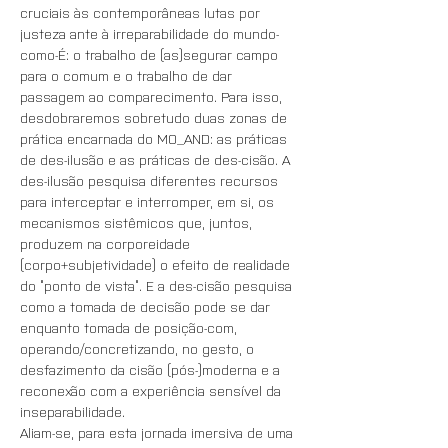
cruciais às contemporâneas lutas por 
justeza ante à irreparabilidade do mundo-
como-É: o trabalho de (as)segurar campo 
para o comum e o trabalho de dar 
passagem ao comparecimento. Para isso, 
desdobraremos sobretudo duas zonas de 
prática encarnada do MO_AND: as práticas 
de des-ilusão e as práticas de des-cisão. A 
des-ilusão pesquisa diferentes recursos 
para interceptar e interromper, em si, os 
mecanismos sistêmicos que, juntos, 
produzem na corporeidade 
(corpo+subjetividade) o efeito de realidade 
do “ponto de vista”. E a des-cisão pesquisa 
como a tomada de decisão pode se dar 
enquanto tomada de posição-com, 
operando/concretizando, no gesto, o 
desfazimento da cisão (pós-)moderna e a 
reconexão com a experiência sensível da 
inseparabilidade.
Aliam-se, para esta jornada imersiva de uma 