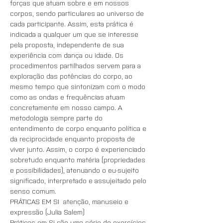
forças que atuam sobre e em nossos 
corpos, sendo particulares ao universo de 
cada participante. Assim, esta prática é 
indicada a qualquer um que se interesse 
pela proposta, independente de sua 
experiência com dança ou idade. Os 
procedimentos partilhados servem para a 
exploração das potências do corpo, ao 
mesmo tempo que sintonizam com o modo 
como as ondas e frequências atuam 
concretamente em nosso campo. A 
metodologia sempre parte do 
entendimento de corpo enquanto política e 
da reciprocidade enquanto proposta de 
viver junto. Assim, o corpo é experienciado 
sobretudo enquanto matéria (propriedades 
e possibilidades), atenuando o eu-sujeito 
significado, interpretado e assujeitado pelo 
senso comum.
PRÁTICAS EM SI  atenção, manuseio e 
expressão (Julia Salem)
Práticas em Si são uma série de exercícios 