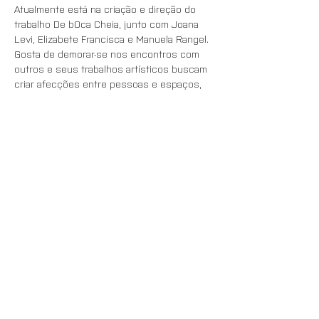
Atualmente está na criação e direção do 
trabalho De bOca Cheia, junto com Joana 
Levi, Elizabete Francisca e Manuela Rangel. 
Gosta de demorar-se nos encontros com 
outros e seus trabalhos artísticos buscam 
criar afecções entre pessoas e espaços, 
entre corpos e mundo, teorias e práticas. 
 É terapeuta do corpo, formada no Método 
de Coordenação Motora – Piret/Béziers e 
em Terapia Integração Craniossacral pelo 
IQD - Instituto de Quietude Dinâmica - SP, 
Brasil.  É fundadora e cooperadora da 
PENHASCO_arte cooperativa em Lisboa. 
Além de atuar na programação deste 
espaço junto aos outros integrantes, 
ministra encontros regulares de Práticas 
em Si, uma atividade que visa aproximar a 
vida e a arte através de procedimentos 
relacionais e  criativos.
Naiá Delion formou-se em Comunicação das 
Artes do Corpo na PUC-SP em 2002, com 