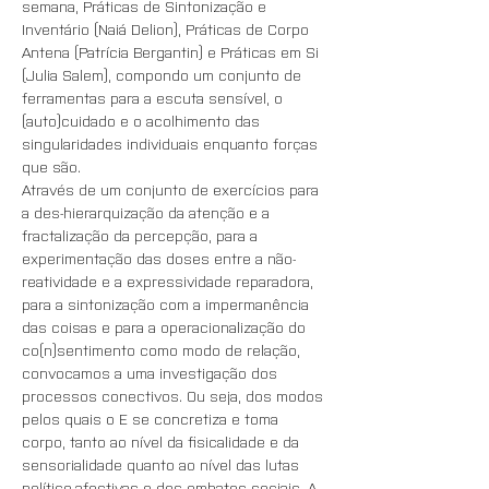
semana, Práticas de Sintonização e 
Inventário (Naiá Delion), Práticas de Corpo 
Antena (Patrícia Bergantin) e Práticas em Si 
(Julia Salem), compondo um conjunto de 
ferramentas para a escuta sensível, o 
(auto)cuidado e o acolhimento das 
singularidades individuais enquanto forças 
que são.
Através de um conjunto de exercícios para 
a des-hierarquização da atenção e a 
fractalização da percepção, para a 
experimentação das doses entre a não-
reatividade e a expressividade reparadora, 
para a sintonização com a impermanência 
das coisas e para a operacionalização do 
co(n)sentimento como modo de relação, 
convocamos a uma investigação dos 
processos conectivos. Ou seja, dos modos 
pelos quais o E se concretiza e toma 
corpo, tanto ao nível da fisicalidade e da 
sensorialidade quanto ao nível das lutas 
político-afectivas e dos embates sociais. A 