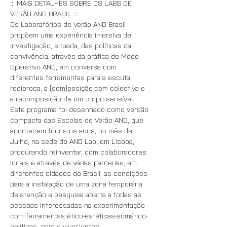
::: MAIS DETALHES SOBRE OS LABS DE 
VERÃO AND BRASIL :::
Os Laboratórios de Verão AND Brasil 
propõem uma experiência imersiva de 
investigação, situada, das políticas da 
convivência, através da prática do Modo 
Operativo AND, em conversa com 
diferentes ferramentas para a escuta 
recíproca, a (com)posição-com colectiva e 
a recomposição de um corpo sensível. 
Este programa foi desenhado como versão 
compacta das Escolas de Verão AND, que 
acontecem todos os anos, no mês de 
Julho, na sede do AND Lab, em Lisboa, 
procurando reinventar, com colaboradores 
locais e através de várias parcerias, em 
diferentes cidades do Brasil, as condições 
para a instalação de uma zona temporária 
de atenção e pesquisa aberta a todas as 
pessoas interessadas na experimentação 
com ferramentas ético-estéticas-somático-
políticas  para o viver-juntes.