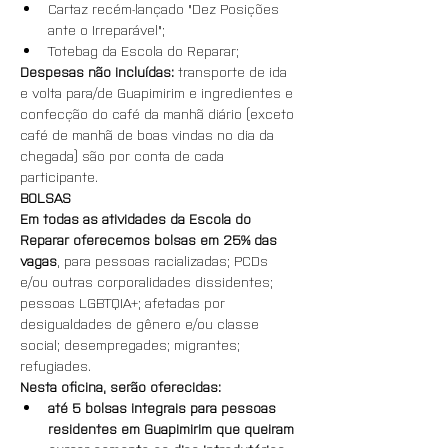
Cartaz recém-lançado "Dez Posições 
ante o Irreparável";
Totebag da Escola do Reparar;
Despesas não incluídas: 
transporte de ida 
e volta para/de Guapimirim e ingredientes e 
confecção do café da manhã diário (exceto 
café de manhã de boas vindas no dia da 
chegada) são por conta de cada 
participante.
BOLSAS
Em todas as atividades da Escola do 
Reparar oferecemos bolsas em 25% das 
vagas
, para pessoas racializadas; PCDs 
e/ou outras corporalidades dissidentes; 
pessoas LGBTQIA+; afetadas por 
desigualdades de gênero e/ou classe 
social; desempregades; migrantes; 
refugiades.
Nesta oficina, serão oferecidas:
até 5 bolsas integrais para pessoas 
residentes em Guapimirim que queiram 