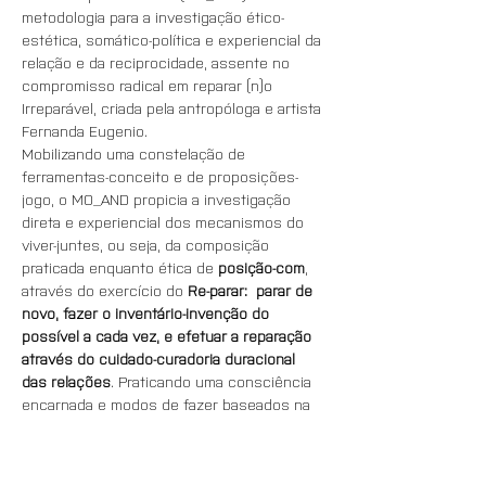
metodologia para a investigação ético-
estética, somático-política e experiencial da 
relação e da reciprocidade, assente no 
compromisso radical em reparar (n)o 
Irreparável, criada pela antropóloga e artista 
Fernanda Eugenio. 
Mobilizando uma constelação de 
ferramentas-conceito e de proposições-
jogo, o MO_AND propicia a investigação 
direta e experiencial dos mecanismos do 
viver-juntes, ou seja, da composição 
praticada enquanto ética de 
posição-com
, 
através do exercício do 
Re-parar:  parar de 
novo, fazer o inventário-invenção do 
possível a cada vez, e efetuar a reparação 
através do cuidado-curadoria duracional 
das relações
. Praticando uma consciência 
encarnada e modos de fazer baseados na 
circunscrição do comum e na 
performatividade do afeto, que colocam 
num mesmo plano o pensar, o sentir e o 