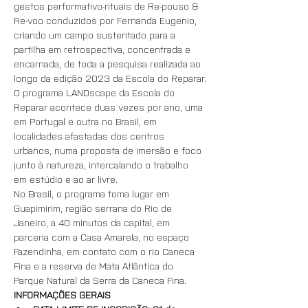
gestos performativo-rituais de Re-pouso & 
Re-voo conduzidos por Fernanda Eugenio, 
criando um campo sustentado para a 
partilha em retrospectiva, concentrada e 
encarnada, de toda a pesquisa realizada ao 
longo da edição 2023 da Escola do Reparar.
O programa LANDscape da Escola do 
Reparar acontece duas vezes por ano, uma 
em Portugal e outra no Brasil, em 
localidades afastadas dos centros 
urbanos, numa proposta de imersão e foco 
junto à natureza, intercalando o trabalho 
em estúdio e ao ar livre.
No Brasil, o programa toma lugar em 
Guapimirim, região serrana do Rio de 
Janeiro, a 40 minutos da capital, em 
parceria com a Casa Amarela, no espaço 
Fazendinha, em contato com o rio Caneca 
Fina e a reserva de Mata Atlântica do 
Parque Natural da Serra da Caneca Fina.
INFORMAÇÕES GERAIS