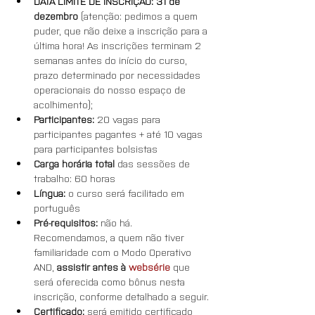
DATA LIMITE DE INSCRIÇÃO: 31 de 
dezembro 
(atenção: pedimos a quem 
puder, que não deixe a inscrição para a 
última hora! As inscrições terminam 2 
semanas antes do início do curso, 
prazo determinado por necessidades 
operacionais do nosso espaço de 
acolhimento);
Participantes:
 20 vagas para 
participantes pagantes + até 10 vagas 
para participantes bolsistas
Carga horária total
 das sessões de 
trabalho: 60 horas
Língua: 
o curso será facilitado em 
português
Pré-requisitos: 
não há. 
Recomendamos, a quem não tiver 
familiaridade com o Modo Operativo 
AND, 
assistir antes à 
websérie
 que 
será oferecida como bônus nesta 
inscrição, conforme detalhado a seguir.
Certificado:
 será emitido certificado 