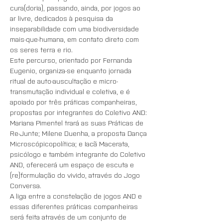
cura(doria), passando, ainda, por jogos ao 
ar livre, dedicados à pesquisa da 
inseparabilidade com uma biodiversidade 
mais-que-humana, em contato direto com 
os seres terra e rio.
Este percurso, orientado por Fernanda 
Eugenio, organiza-se enquanto jornada 
ritual de auto-auscultação e micro-
transmutação individual e coletiva, e é 
apoiado por três práticas companheiras, 
propostas por integrantes do Coletivo AND: 
Mariana Pimentel trará as suas Práticas de 
Re-Junte; Milene Duenha, a proposta Dança 
Microscópicopolítica; e Iacã Macerata, 
psicólogo e também integrante do Coletivo 
AND, oferecerá um espaço de escuta e 
(re)formulação do vivido, através do Jogo 
Conversa.
A liga entre a constelação de jogos AND e 
essas diferentes práticas companheiras 
será feita através de um conjunto de 