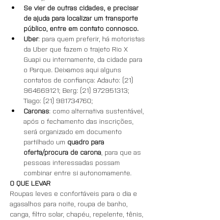
Se vier de outras cidades, e precisar 
de ajuda para localizar um transporte 
público, entre em contato connosco.
Uber
: para quem preferir, há motoristas 
da Uber que fazem o trajeto Rio X 
Guapi ou internamente, da cidade para 
o Parque. Deixamos aqui alguns 
contatos de confiança: Adauto: (21) 
964669121; Berg: (21) 972951313; 
Tiago: (21) 981734760;
Caronas
: como alternativa sustentável, 
após o fechamento das inscrições, 
será organizado em documento 
partilhado um 
quadro para 
oferta/procura de carona
, para que as 
pessoas interessadas possam 
combinar entre si autonomamente.
O QUE LEVAR
Roupas leves e confortáveis para o dia e 
agasalhos para noite, roupa de banho, 
canga, filtro solar, chapéu, repelente, tênis, 