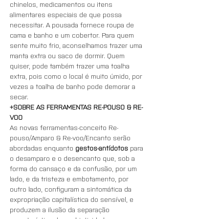
chinelos, medicamentos ou itens 
alimentares especiais de que possa 
necessitar. A pousada fornece roupa de 
cama e banho e um cobertor. Para quem 
sente muito frio, aconselhamos trazer uma 
manta extra ou saco de dormir. Quem 
quiser, pode também trazer uma toalha 
extra, pois como o local é muito úmido, por 
vezes a toalha de banho pode demorar a 
secar.
+SOBRE AS FERRAMENTAS RE-POUSO & RE-
VOO
As novas ferramentas-conceito Re-
pouso/Amparo & Re-voo/Encanto serão 
abordadas enquanto 
gestos-antídotos
 para 
o desamparo e o desencanto que, sob a 
forma do cansaço e da confusão, por um 
lado, e da tristeza e embotamento, por 
outro lado, configuram a sintomática da 
expropriação capitalística do sensível, e 
produzem a ilusão da separação 