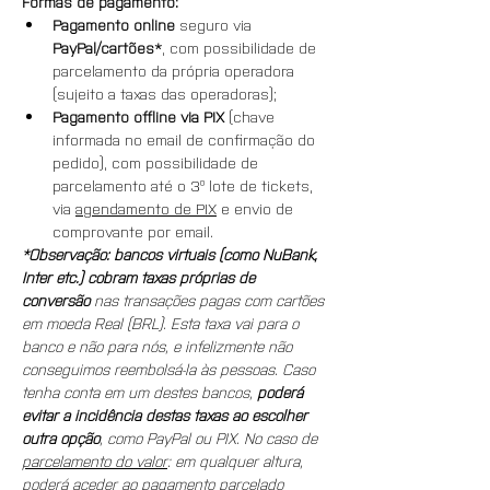
Formas de pagamento:
Pagamento
online
 seguro via 
PayPal/cartões*
, com possibilidade de 
parcelamento da própria operadora 
(sujeito a taxas das operadoras);
Pagamento offline via PIX
 (chave 
informada no email de confirmação do 
pedido), com possibilidade de 
parcelamento até o 3º lote de tickets, 
via 
agendamento de PIX
 e envio de 
comprovante por email.
*Observação: bancos virtuais (como NuBank, 
Inter etc.) cobram taxas próprias de 
conversão
 nas transações pagas com cartões 
em moeda Real (BRL). Esta taxa vai para o 
banco e não para nós, e infelizmente não 
conseguimos reembolsá-la às pessoas. Caso 
tenha conta em um destes bancos, 
poderá 
evitar a incidência destas taxas ao escolher 
outra opção
, como PayPal ou PIX. No caso de 
parcelamento do valor
: em qualquer altura, 
poderá aceder ao pagamento parcelado 