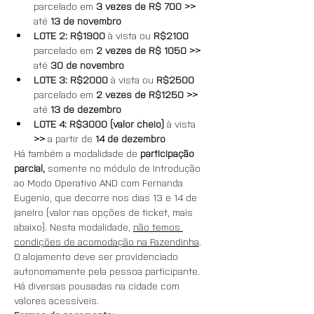
parcelado em
 3 vezes de R$ 700 >> 
até
 13 de novembro
LOTE 2: R$1900 
à vista ou
 R$2100 
parcelado em 
2 vezes de R$ 1050 >> 
até 
30 de novembro
LOTE 3: R$2000 
à vista ou 
R$2500 
parcelado em 
2 vezes de R$1250 >> 
até
 13 de dezembro
LOTE 4: R$3000 (valor cheio) 
à vista 
>> 
a partir de 
14
de dezembro
Há também a modalidade de 
participação 
parcial, 
somente no módulo de Introdução 
ao Modo Operativo AND com Fernanda 
Eugenio, que decorre nos dias 13 e 14 de 
janeiro (valor nas opções de ticket, mais 
abaixo). Nesta modalidade, 
não temos 
condições de acomodação na Fazendinha
. 
O alojamento deve ser providenciado 
autonomamente pela pessoa participante. 
Há diversas pousadas na cidade com 
valores acessíveis.