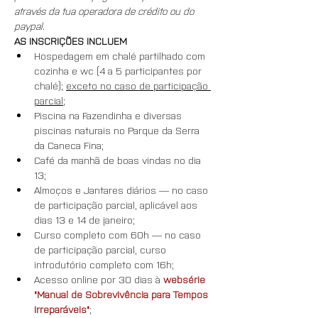
através da tua operadora de crédito ou do 
paypal.
AS INSCRIÇÕES INCLUEM
Hospedagem em chalé partilhado com 
cozinha e wc (4 a 5 participantes por 
chalé); 
exceto no caso de participação 
parcial
;
Piscina na Fazendinha e diversas 
piscinas naturais no Parque da Serra 
da Caneca Fina;
Café da manhã de boas vindas no dia 
13;
Almoços e Jantares diários — no caso 
de participação parcial, aplicável aos 
dias 13 e 14 de janeiro;
Curso completo com 60h — no caso 
de participação parcial, curso 
introdutório completo com 16h;
Acesso online por 30 dias à 
websérie 
"Manual de Sobrevivência para Tempos 
Irreparáveis"
;