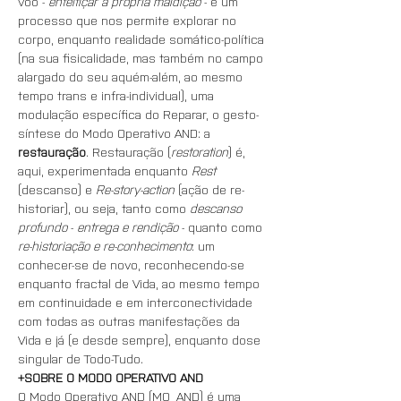
voo - 
enfeitiçar a própria maldição
 - é um 
processo que nos permite explorar no 
corpo, enquanto realidade somático-política 
(na sua fisicalidade, mas também no campo 
alargado do seu aquém-além, ao mesmo 
tempo trans e infra-individual), uma 
modulação específica do Reparar, o gesto-
síntese do Modo Operativo AND: a 
restauração
. Restauração (
restoration
) é, 
aqui, experimentada enquanto 
Rest
(descanso) e 
Re-story-action
 (ação de re-
historiar), ou seja, tanto como 
descanso 
profundo
 - 
entrega e rendição
 - quanto como 
re-historiação e re-conhecimento
: um 
conhecer-se de novo, reconhecendo-se 
enquanto fractal de Vida, ao mesmo tempo 
em continuidade e em interconectividade 
com todas as outras manifestações da 
Vida e já (e desde sempre), enquanto dose 
singular de Todo-Tudo.
+SOBRE O MODO OPERATIVO AND
O Modo Operativo AND (MO_AND) é uma 