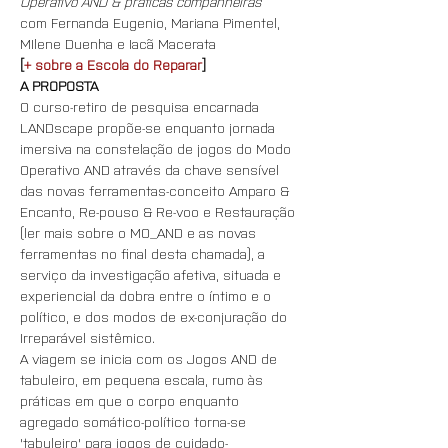
Operativo AND & práticas companheiras
com Fernanda Eugenio, Mariana Pimentel, 
MIlene Duenha e Iacã Macerata
[
+ sobre a Escola do Reparar
]
A PROPOSTA
O curso-retiro de pesquisa encarnada 
LANDscape propõe-se enquanto jornada 
imersiva na constelação de jogos do Modo 
Operativo AND através da chave sensível 
das novas ferramentas-conceito Amparo & 
Encanto, Re-pouso & Re-voo e Restauração 
(ler mais sobre o MO_AND e as novas 
ferramentas no final desta chamada), a 
serviço da investigação afetiva, situada e 
experiencial da dobra entre o íntimo e o 
político, e dos modos de ex-conjuração do 
Irreparável sistêmico.
A viagem se inicia com os Jogos AND de 
tabuleiro, em pequena escala, rumo às 
práticas em que o corpo enquanto 
agregado somático-político torna-se 
'tabuleiro' para jogos de cuidado-