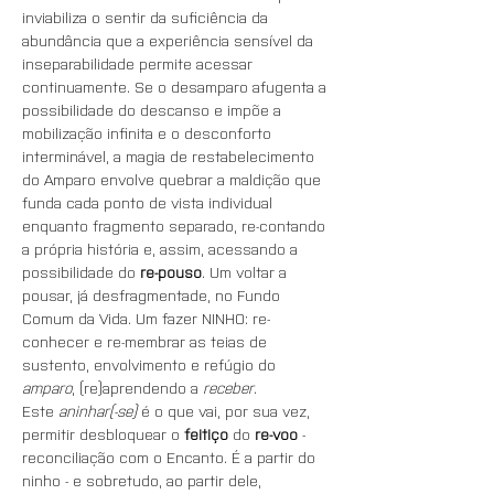
inviabiliza o sentir da suficiência da 
abundância que a experiência sensível da 
inseparabilidade permite acessar 
continuamente. Se o desamparo afugenta a 
possibilidade do descanso e impõe a 
mobilização infinita e o desconforto 
interminável, a magia de restabelecimento 
do Amparo envolve quebrar a maldição que 
funda cada ponto de vista individual 
enquanto fragmento separado, re-contando 
a própria história e, assim, acessando a 
possibilidade do 
re-pouso
. Um voltar a 
pousar, já desfragmentade, no Fundo 
Comum da Vida. Um fazer NINHO: re-
conhecer e re-membrar as teias de 
sustento, envolvimento e refúgio do 
amparo
, (re)aprendendo a 
receber
.
Este 
aninhar(-se)
 é o que vai, por sua vez, 
permitir desbloquear o 
feitiço
 do 
re-voo
 - 
reconciliação com o Encanto. É a partir do 
ninho - e sobretudo, ao partir dele, 