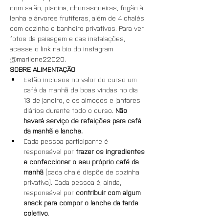
com salão, piscina, churrasqueiras, fogão à 
lenha e árvores frutíferas, além de 4 chalés 
com cozinha e banheiro privativos. Para ver 
fotos da paisagem e das instalações, 
acesse o link na bio do instagram 
@marilene22020.
SOBRE ALIMENTAÇÃO
Estão inclusos no valor do curso um 
café da manhã de boas vindas no dia 
13 de janeiro, e os almoços e jantares 
diários durante todo o curso. 
Não 
haverá serviço de refeições para café 
da manhã e lanche.
Cada pessoa participante é 
responsável por 
trazer os ingredientes 
e confeccionar o seu próprio café da 
manhã 
(cada chalé dispõe de cozinha 
privativa). Cada pessoa é, ainda, 
responsável por 
contribuir com algum 
snack para compor o lanche da tarde 
coletivo
.