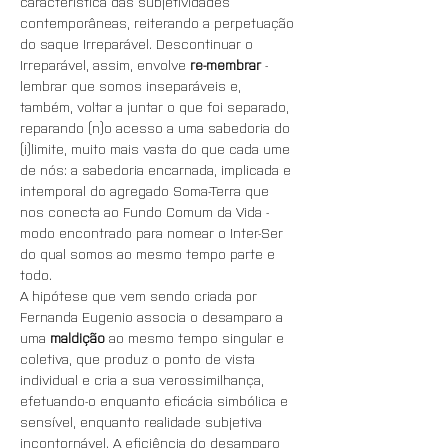
característica das subjetividades 
contemporâneas, reiterando a perpetuação 
do saque Irreparável. Descontinuar o 
Irreparável, assim, envolve 
re-membrar
 - 
lembrar que somos inseparáveis e, 
também, voltar a juntar o que foi separado, 
reparando (n)o acesso a uma sabedoria do 
(i)limite, muito mais vasta do que cada ume 
de nós: a sabedoria encarnada, implicada e 
intemporal do agregado Soma-Terra que 
nos conecta ao Fundo Comum da Vida - 
modo encontrado para nomear o Inter-Ser 
do qual somos ao mesmo tempo parte e 
todo.
A hipótese que vem sendo criada por 
Fernanda Eugenio associa o desamparo a 
uma 
maldição
 ao mesmo tempo singular e 
coletiva, que produz o ponto de vista 
individual e cria a sua verossimilhança, 
efetuando-o enquanto eficácia simbólica e 
sensível, enquanto realidade subjetiva 
incontornável. A eficiência do desamparo 