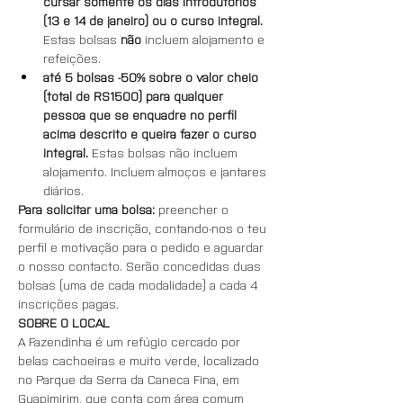
cursar somente os dias introdutórios 
(13 e 14 de janeiro) ou o curso integral. 
Estas bolsas 
não 
incluem alojamento e 
refeições.
até 5 bolsas -50% sobre o valor cheio 
(total de RS1500) para qualquer 
pessoa que se enquadre no perfil 
acima descrito e queira fazer o curso 
integral. 
Estas bolsas não incluem 
alojamento. Incluem almoços e jantares 
diários.
Para solicitar uma bolsa:
 preencher o 
formulário de inscrição, contando-nos o teu 
perfil e motivação para o pedido e aguardar 
o nosso contacto. Serão concedidas duas 
bolsas (uma de cada modalidade) a cada 4 
inscrições pagas.
SOBRE O LOCAL
A Fazendinha é um refúgio cercado por 
belas cachoeiras e muito verde, localizado 
no Parque da Serra da Caneca Fina, em 
Guapimirim, que conta com área comum 