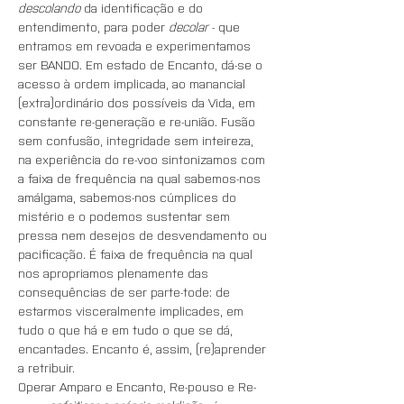
descolando
 da identificação e do 
entendimento, para poder 
decolar
 - que 
entramos em revoada e experimentamos 
ser BANDO. Em estado de Encanto, dá-se o 
acesso à ordem implicada, ao manancial 
(extra)ordinário dos possíveis da Vida, em 
constante re-generação e re-união. Fusão 
sem confusão, integridade sem inteireza, 
na experiência do re-voo sintonizamos com 
a faixa de frequência na qual sabemos-nos 
amálgama, sabemos-nos cúmplices do 
mistério e o podemos sustentar sem 
pressa nem desejos de desvendamento ou 
pacificação. É faixa de frequência na qual 
nos apropriamos plenamente das 
consequências de ser parte-tode: de 
estarmos visceralmente implicades, em 
tudo o que há e em tudo o que se dá, 
encantades. Encanto é, assim, (re)aprender 
a retribuir.
Operar Amparo e Encanto, Re-pouso e Re-