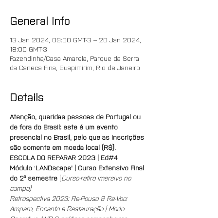
General Info
13 Jan 2024, 09:00 GMT-3 – 20 Jan 2024,
18:00 GMT-3
Fazendinha/Casa Amarela, Parque da Serra
da Caneca Fina, Guapimirim, Rio de Janeiro
Details
Atenção, queridas pessoas de Portugal ou 
de fora do Brasil: este é um evento 
presencial no Brasil, pelo que as inscrições 
são somente em moeda local (R$).
ESCOLA DO REPARAR 2023 | Ed#4
Módulo
 '
LANDscape' | Curso Extensivo Final 
do 2º semestre 
(
Curso-retiro imersivo no 
campo)
Retrospectiva 2023: Re-Pouso & Re-Voo: 
Amparo, Encanto e Restauração | Modo 