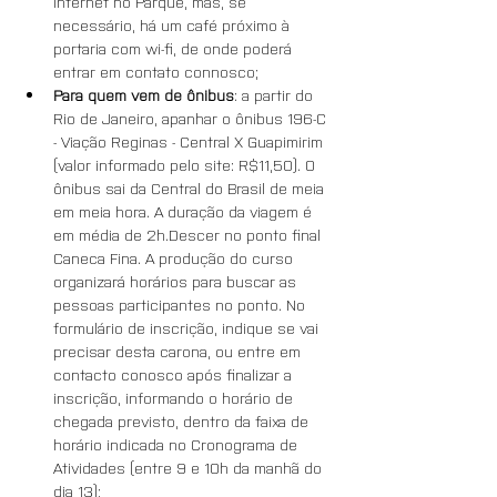
internet no Parque, mas, se 
necessário, há um café próximo à 
portaria com wi-fi, de onde poderá 
entrar em contato connosco;
Para quem vem de ônibus
: a partir do 
Rio de Janeiro, apanhar o ônibus 196-C 
- Viação Reginas - Central X Guapimirim 
(valor informado pelo site: R$11,50). O 
ônibus sai da Central do Brasil de meia 
em meia hora. A duração da viagem é 
em média de 2h.Descer no ponto final 
Caneca Fina. A produção do curso 
organizará horários para buscar as 
pessoas participantes no ponto. No 
formulário de inscrição, indique se vai 
precisar desta carona, ou entre em 
contacto conosco após finalizar a 
inscrição, informando o horário de 
chegada previsto, dentro da faixa de 
horário indicada no Cronograma de 
Atividades (entre 9 e 10h da manhã do 
dia 13);