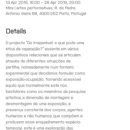
13 Apr 2019, 16:00 – 28 Apr 2019, 20:00
Mira | artes performativas, R. do Padre
António Vieira 68, 4300-252 Porto, Portugal
Details
O projecto “Do Irreparável: o que pode uma 
ética de reparação?” assenta em vários 
dispositivos relacionais que se articulam 
através de diferentes situações de 
partilha, nomeadamente num formato 
experimental que decidimos formular como 
exposição-ocupação. Tornando acessível 
aquilo que normalmente está nos 
bastidores como os meandros da pesquisa 
artística, a dimensão de montagem e 
desmontagem de uma exposição, a 
presença constante dos corpos, agentes 
humanos e não humanos que compõem e 
produzem esse enquadramento espácio-
temporal, esta é uma exploração das 