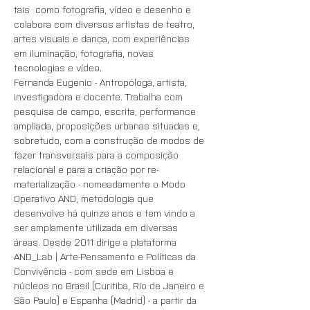
tais  como fotografia, vídeo e desenho e 
colabora com diversos artistas de teatro, 
artes visuais e dança, com experiências 
em iluminação, fotografia, novas 
Fernanda Eugenio - Antropóloga, artista, 
investigadora e docente. Trabalha com 
pesquisa de campo, escrita, performance 
ampliada, proposições urbanas situadas e, 
sobretudo, com a construção de modos de 
fazer transversais para a composição 
relacional e para a criação por re-
materialização - nomeadamente o Modo 
Operativo AND, metodologia que 
desenvolve há quinze anos e tem vindo a 
ser amplamente utilizada em diversas 
áreas. Desde 2011 dirige a plataforma 
AND_Lab | Arte-Pensamento e Políticas da 
Convivência - com sede em Lisboa e 
núcleos no Brasil (Curitiba, Rio de Janeiro e 
São Paulo) e Espanha (Madrid) - a partir da 