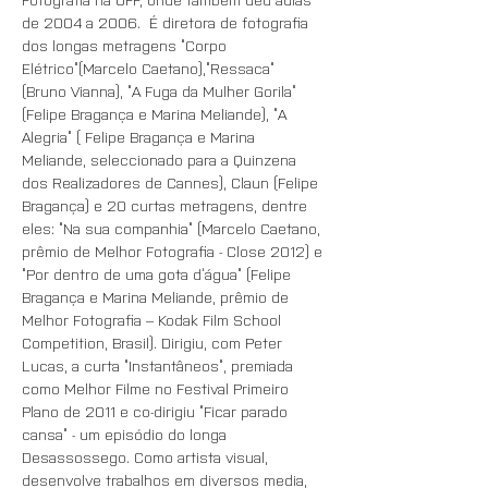
de 2004 a 2006.  É diretora de fotografia 
dos longas metragens “Corpo 
Elétrico”(Marcelo Caetano),“Ressaca” 
(Bruno Vianna), “A Fuga da Mulher Gorila” 
(Felipe Bragança e Marina Meliande), “A 
Alegria” ( Felipe Bragança e Marina 
Meliande, seleccionado para a Quinzena 
dos Realizadores de Cannes), Claun (Felipe 
Bragança) e 20 curtas metragens, dentre 
eles: “Na sua companhia” (Marcelo Caetano, 
prêmio de Melhor Fotografia - Close 2012) e 
“Por dentro de uma gota d’água” (Felipe 
Bragança e Marina Meliande, prêmio de 
Melhor Fotografia – Kodak Film School 
Competition, Brasil). Dirigiu, com Peter 
Lucas, a curta “Instantâneos”, premiada 
como Melhor Filme no Festival Primeiro 
Plano de 2011 e co-dirigiu “Ficar parado 
cansa” - um episódio do longa 
Desassossego. Como artista visual, 
desenvolve trabalhos em diversos media, 