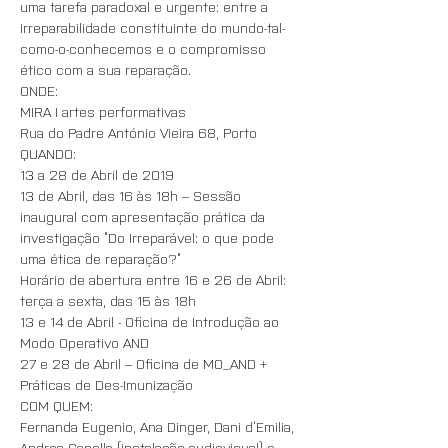
uma tarefa paradoxal e urgente: entre a 
irreparabilidade constituinte do mundo-tal-
como-o-conhecemos e o compromisso 
13 de Abril, das 16 às 18h – Sessão 
inaugural com apresentação prática da 
investigação “Do Irreparável: o que pode 
Horário de abertura entre 16 e 26 de Abril: 
13 e 14 de Abril - Oficina de Introdução ao 
27 e 28 de Abril – Oficina de MO_AND + 
Fernanda Eugenio, Ana Dinger, Dani d’Emilia, 
Andrea Capella (instalação audiovisual) e 