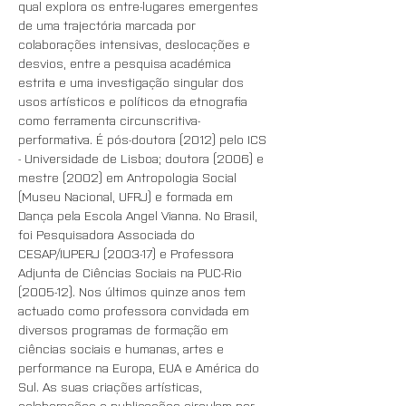
qual explora os entre-lugares emergentes 
de uma trajectória marcada por 
colaborações intensivas, deslocações e 
desvios, entre a pesquisa académica 
estrita e uma investigação singular dos 
usos artísticos e políticos da etnografia 
como ferramenta circunscritiva-
performativa. É pós-doutora (2012) pelo ICS 
- Universidade de Lisboa; doutora (2006) e 
mestre (2002) em Antropologia Social 
(Museu Nacional, UFRJ) e formada em 
Dança pela Escola Angel Vianna. No Brasil, 
foi Pesquisadora Associada do 
CESAP/IUPERJ (2003-17) e Professora 
Adjunta de Ciências Sociais na PUC-Rio 
(2005-12). Nos últimos quinze anos tem 
actuado como professora convidada em 
diversos programas de formação em 
ciências sociais e humanas, artes e 
performance na Europa, EUA e América do 
Sul. As suas criações artísticas, 
colaborações e publicações circulam por 