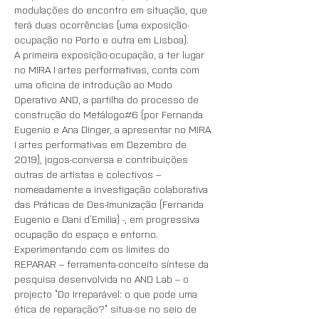
modulações do encontro em situação, que 
terá duas ocorrências (uma exposição-
A primeira exposição-ocupação, a ter lugar 
no MIRA I artes performativas, conta com 
uma oficina de introdução ao Modo 
Operativo AND, a partilha do processo de 
construção do Metálogo#6 (por Fernanda 
Eugenio e Ana Dinger, a apresentar no MIRA 
I artes performativas em Dezembro de 
2019), jogos-conversa e contribuições 
outras de artistas e colectivos – 
nomeadamente a investigação colaborativa 
das Práticas de Des-Imunização (Fernanda 
Eugenio e Dani d’Emilia) -, em progressiva 
Experimentando com os limites do 
REPARAR – ferramenta-conceito síntese da 
pesquisa desenvolvida no AND Lab – o 
projecto “Do Irreparável: o que pode uma 
ética de reparação?” situa-se no seio de 