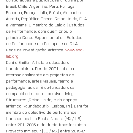
Brasil, Chile, Argentina, Peru, Portugal, 
Espanha, França, Itália, Grécia, Alemanha, 
Áustria, República Checa, Reino Unido, EUA 
e Vietname. É membro do Baldio | Estudos 
de Performance, com quem criou o 
primeiro Curso Experimental em Estudos 
de Performance em Portugal e da R.I.A. | 
Rede de Investigação Artística. 
www.and-
lab.org
Dani d’Emilia - Artista e educadorx 
transfeminista. Desde 2001 trabalha 
internacionalmente em projectos de 
performance, artes visuais, teatro e 
pedagogia radical. É co-fundadorx da 
companhia de teatro imersivo Living 
Structures (Reino Unido) e do espaço 
artístico Roundabout.lx (Lisboa, PT). Dani foi 
membro do colectivo de performance 
transnacional La Pocha Nostra (MX / US) 
entre 2011-2016 e do dueto transfeminista 
Proyecto Inmiscuir (ES / MX) entre 2015-17. 