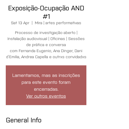
Exposição-Ocupação AND
#1
Sat 13 Apr
  |  
Mira | artes performativas
Processo de investigação aberto |
Instalação audiovisual | Oficinas | Sessões
de prática e conversa
com Fernanda Eugenio, Ana Dinger, Dani
d’Emilia, Andrea Capella e outrxs convidadxs
Lamentamos, mas as inscrições
para este evento foram
encerradas.
Ver outros eventos
General Info