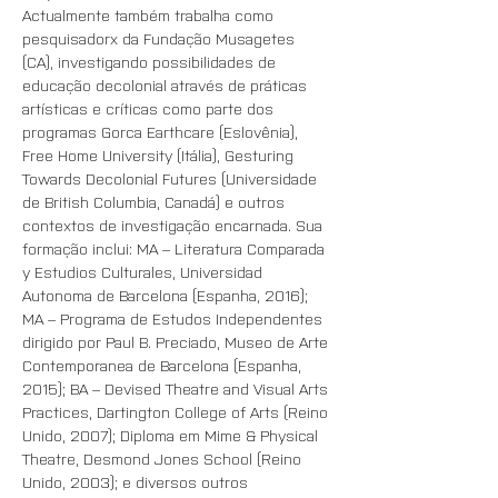
Actualmente também trabalha como 
pesquisadorx da Fundação Musagetes 
(CA), investigando possibilidades de 
educação decolonial através de práticas 
artísticas e críticas como parte dos 
programas Gorca Earthcare (Eslovênia), 
Free Home University (Itália), Gesturing 
Towards Decolonial Futures (Universidade 
de British Columbia, Canadá) e outros 
contextos de investigação encarnada. Sua 
formação inclui: MA – Literatura Comparada 
y Estudios Culturales, Universidad 
Autonoma de Barcelona (Espanha, 2016); 
MA – Programa de Estudos Independentes 
dirigido por Paul B. Preciado, Museo de Arte 
Contemporanea de Barcelona (Espanha, 
2015); BA – Devised Theatre and Visual Arts 
Practices, Dartington College of Arts (Reino 
Unido, 2007); Diploma em Mime & Physical 
Theatre, Desmond Jones School (Reino 
Unido, 2003); e diversos outros 