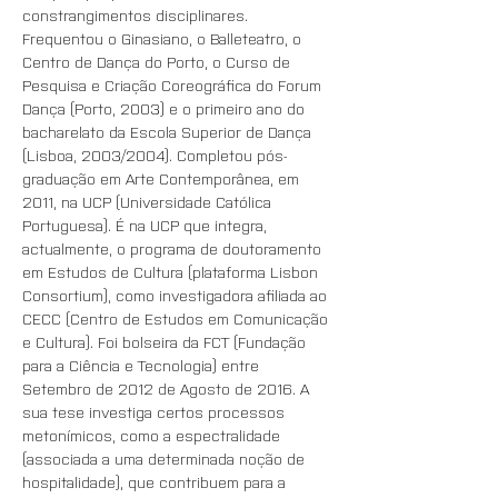
constrangimentos disciplinares. 
Frequentou o Ginasiano, o Balleteatro, o 
Centro de Dança do Porto, o Curso de 
Pesquisa e Criação Coreográfica do Forum 
Dança (Porto, 2003) e o primeiro ano do 
bacharelato da Escola Superior de Dança 
(Lisboa, 2003/2004). Completou pós-
graduação em Arte Contemporânea, em 
2011, na UCP (Universidade Católica 
Portuguesa). É na UCP que integra, 
actualmente, o programa de doutoramento 
em Estudos de Cultura (plataforma Lisbon 
Consortium), como investigadora afiliada ao 
CECC (Centro de Estudos em Comunicação 
e Cultura). Foi bolseira da FCT (Fundação 
para a Ciência e Tecnologia) entre 
Setembro de 2012 de Agosto de 2016. A 
sua tese investiga certos processos 
metonímicos, como a espectralidade 
(associada a uma determinada noção de 
hospitalidade), que contribuem para a 