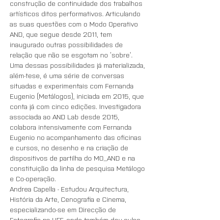
construção de continuidade dos trabalhos 
artísticos ditos performativos. Articulando 
as suas questões com o Modo Operativo 
AND, que segue desde 2011, tem 
inaugurado outras possibilidades de 
relação que não se esgotam no ‘sobre’. 
Uma dessas possibilidades já materializada, 
além-tese, é uma série de conversas 
situadas e experimentais com Fernanda 
Eugenio (Metálogos), iniciada em 2015, que 
conta já com cinco edições. Investigadora 
associada ao AND Lab desde 2015, 
colabora intensivamente com Fernanda 
Eugenio no acompanhamento das oficinas 
e cursos, no desenho e na criação de 
dispositivos de partilha do MO_AND e na 
constituição da linha de pesquisa Metálogo 
Andrea Capella - Estudou Arquitectura, 
História da Arte, Cenografia e Cinema, 
especializando-se em Direcção de 
Fotografia na UFF, onde também deu aulas 