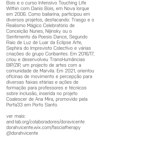
Bois e o curso Intensivo Touching Life
Within com Danis Bois, em Nova Iorque
em 2006. Como bailarina, participou em
diversos projetos, destacando: Trasgo e o
Realismo Mágico Celebratório de
Conceição Nunes, Nijinsky ou o
Sentimento da Poesis Dance, Segundo
Raio de Luz de Luar da Eclipse Arte,
Sephira do Imprevisto Colectivo e várias
criações do grupo Coribantes. Em 2016/17,
criou e desenvolveu TransHumâncias
BIP/ZIP, um projecto de artes com a
comunidade de Marvila. Em 2021, orientou
oficinas de movimento e percepção para
diversas faixas etárias e ações de
formação para professores e técnicos
sobre inclusão, inserida no projeto
Coalescer de Ana Mira, promovido pela
Porta33 em Porto Santo.
ver mais:
and-lab.org/colaboradores/doravicente
dorahvicente.wix.com/fasciatherapy
@dorahvicente