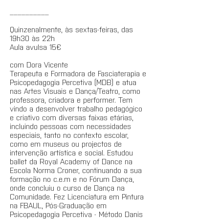
__________
Quinzenalmente, às sextas-feiras, das
19h30 às 22h
Aula avulsa 15€
com Dora Vicente
Terapeuta e Formadora de Fasciaterapia e
Psicopedagogia Percetiva (MDB) e atua
nas Artes Visuais e Dança/Teatro, como
professora, criadora e performer. Tem
vindo a desenvolver trabalho pedagógico
e criativo com diversas faixas etárias,
incluindo pessoas com necessidades
especiais, tanto no contexto escolar,
como em museus ou projectos de
intervenção artística e social. Estudou
ballet da Royal Academy of Dance na
Escola Norma Croner, continuando a sua
formação no c.e.m e no Fórum Dança,
onde concluiu o curso de Dança na
Comunidade. Fez Licenciatura em Pintura
na FBAUL, Pós-Graduação em
Psicopedagogia Percetiva - Método Danis