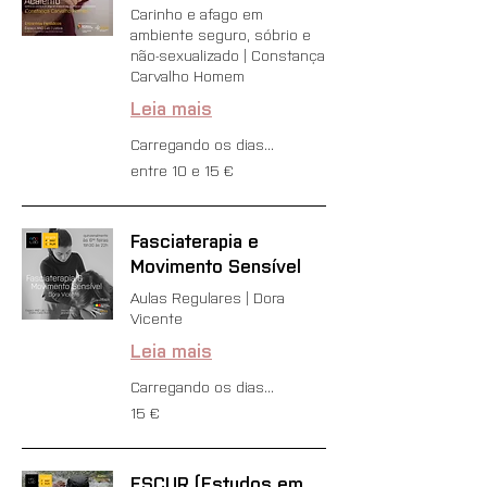
Carinho e afago em
ambiente seguro, sóbrio e
não-sexualizado | Constança
Carvalho Homem
Leia mais
Carregando os dias...
entre
entre 10 e 15 €
10
e
15
€
Fasciaterapia e
Movimento Sensível
Aulas Regulares | Dora
Vicente
Leia mais
Carregando os dias...
15
15 €
euros
ESCUR (Estudos em