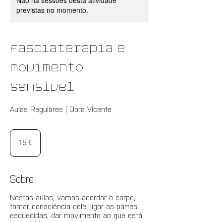
Não há sessões desta atividade
previstas no momento.
Fasciaterapia e
Movimento
Sensível
Aulas Regulares | Dora Vicente
15
euros
15 €
Sobre
Nestas aulas, vamos acordar o corpo,
tomar consciência dele, ligar as partes
esquecidas, dar movimento ao que está