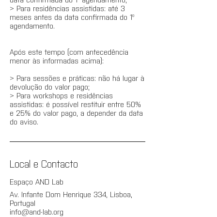
> Para residências assistidas: até 3
meses antes da data confirmada do 1º
agendamento.
Após este tempo (com antecedência
menor às informadas acima):
> Para sessões e práticas: não há lugar à
devolução do valor pago;
> Para workshops e residências
assistidas: é possível restituir entre 50%
e 25% do valor pago, a depender da data
do aviso.
Local e Contacto
Espaço AND Lab
Av. Infante Dom Henrique 334, Lisboa,
Portugal
info@and-lab.org