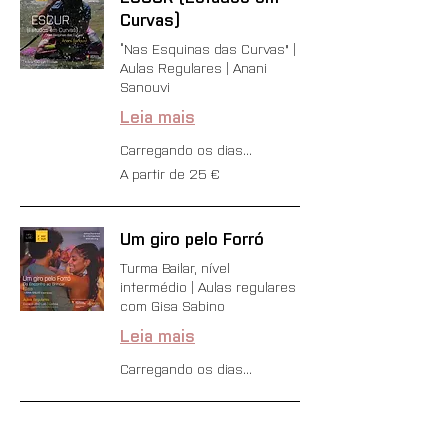
Curvas)
“Nas Esquinas das Curvas" |
Aulas Regulares | Anani
Sanouvi
Leia mais
Carregando os dias...
A
A partir de 25 €
partir
de
25
euros
Um giro pelo Forró
Turma Bailar, nível
intermédio | Aulas regulares
com Gisa Sabino
Leia mais
Carregando os dias...