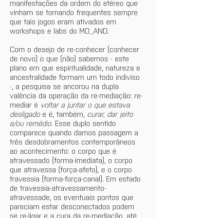
manifestações da ordem do etéreo que 
vinham se tornando frequentes sempre 
que tais jogos eram ativados em 
workshops e labs do MO_AND.
Com o desejo de re-conhecer (conhecer 
de novo) o que (não) sabemos - este 
plano em que espiritualidade, natureza e 
ancestralidade formam um todo indiviso 
-, a pesquisa se ancorou na dupla 
valência da operação da re-mediação: re-
mediar é 
voltar a juntar o que estava 
desligado
 e é, também, 
curar, dar jeito 
e/ou remédio
. Esse duplo sentido 
comparece quando damos passagem a 
três desdobramentos contemporâneos 
ao acontecimento: o corpo que é 
atravessado (forma-imediata), o corpo 
que atravessa (força-afeto), e o corpo 
travessia (forma-força-canal). Em estado 
de travessia-atravessamento-
atravessade, os eventuais pontos que 
pareciam estar desconectados podem 
se re-ligar e a cura da re-mediação, até 