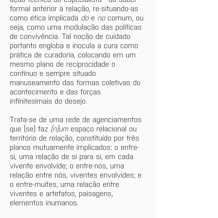
formal anterior à relação, re-situando-as 
como ética implicada 
do
 e 
no
 comum, ou 
seja, como uma modulação das políticas 
de convivência. Tal noção de cuidado 
portanto engloba e inocula a cura como 
prática de curadoria, colocando em um 
mesmo plano de reciprocidade o 
contínuo e sempre situado 
manuseamento das formas coletivas do 
acontecimento e das forças 
infinitesimais do desejo.
Trata-se de uma rede de agenciamentos 
que (se) faz 
(n)um
 espaço relacional ou 
território de relação, constituído por três 
planos mutuamente implicados: o entre-
si, uma relação de si para si, em cada 
vivente envolvide; o entre-nós, uma 
relação entre nós, viventes envolvides; e 
o entre-muites, uma relação entre 
viventes e artefatos, paisagens, 
elementos inumanos.