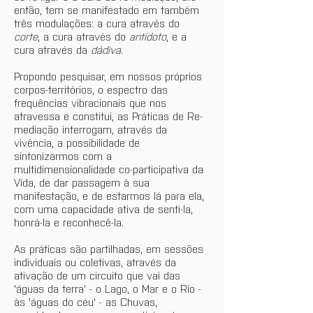
então, tem se manifestado em também 
três modulações: a cura através do 
corte
, a cura através do 
antídoto
, e a 
cura através da 
dádiva
.
Propondo pesquisar, em nossos próprios 
corpos-territórios, o espectro das 
frequências vibracionais que nos 
atravessa e constitui, as Práticas de Re-
mediação interrogam, através da 
vivência, a possibilidade de 
sintonizarmos com a 
multidimensionalidade co-participativa da 
Vida, de dar passagem à sua 
manifestação, e de estarmos lá para ela, 
com uma capacidade ativa de senti-la, 
honrá-la e reconhecê-la.
As práticas são partilhadas, em sessões 
individuais ou coletivas, através da 
ativação de um circuito que vai das 
'águas da terra' - o Lago, o Mar e o Rio - 
às 'águas do céu' - as Chuvas, 