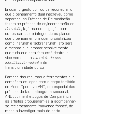
Enquanto gesto político de reconectar o 
que o pensamento dual inscreveu como 
separado, as Práticas de Re-mediação 
fazem-se práticas de en/incorporação da
des-cisão
, (a)firmando a ligação com 
outros campos e integrando os planos 
que o pensamento moderno cristalizou 
como 'natural' e 'sobrenatural'. Isto será 
o mesmo que lembrar sensivelmente 
que tudo que está fora está dentro, e 
vice-versa, num 
exercício de des-
identificação radical
 e de 
transicionalidade do Eu.
Partindo dos recursos e ferramentas que 
compõem os jogos com o corpo-território 
do Modo Operativo AND, em especial das 
práticas de (auto)etnografia sensorial, 
ANDbodiment e Jogos de Comparência, 
as artistas propuseram-se a acompanhar-
se reciprocamente 'movendo forças', de 
modo a investigar mais de perto 