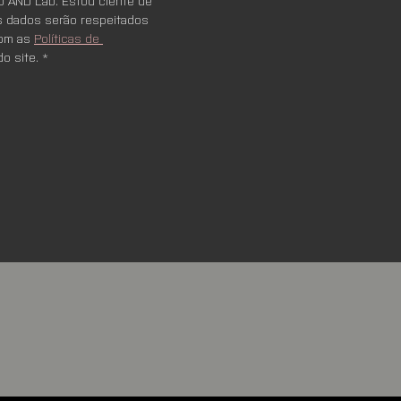
 AND Lab. Estou ciente de 
 dados serão respeitados 
om as 
Políticas de 
do site.
*