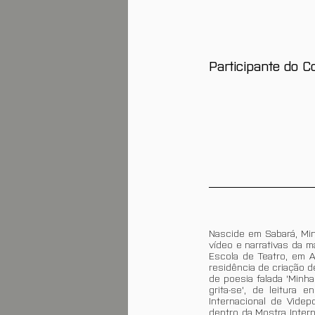
Participante do C
Nascide em Sabará, Mina
vídeo e narrativas da 
Escola de Teatro, em 
residência de criação 
de poesia falada 'Minha
grita-se', de leitura
Internacional de Videp
dentro da Mostra Inter