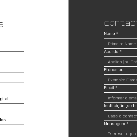
Contac
e
Nome
*
Apelido
*
Pronomes
Email
*
ital
Instituição (se h
des
Mensagem
*