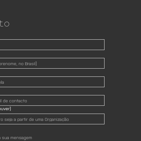
to
ouver)