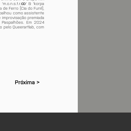
m.o.n.s.t.r.ထ' & 'korpa
de Ferro (Cia do Funil),
abalhou como assistente
e improvisação premiada
 e Paspalhões. Em 2024
o pelo Queerartlab, com
Próxima >