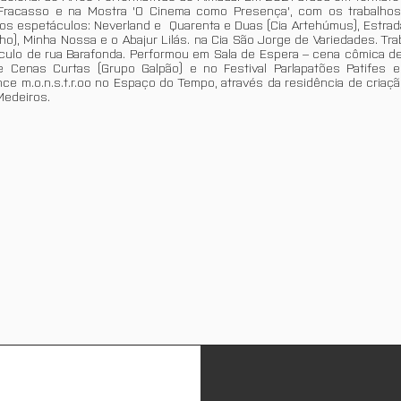
 Fracasso e na Mostra 'O Cinema como Presença', com os trabalhos '
s espetáculos: Neverland e Quarenta e Duas (Cia Artehúmus), Estrada 
ho), Minha Nossa e o Abajur Lilás. na Cia São Jorge de Variedades. Tr
ulo de rua Barafonda. Performou em Sala de Espera – cena cômica d
de Cenas Curtas (Grupo Galpão) e no Festival Parlapatões Patifes
ce m.o.n.s.t.r.oo no Espaço do Tempo, através da residência de criaçã
Medeiros.