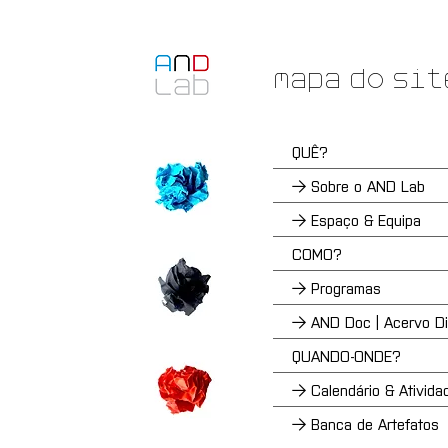
Mapa do sit
QUÊ?
→ Sobre o AND Lab
→ Espaço & Equipa
COMO?
→ Programas
→ AND Doc | Acervo Dig
QUANDO-ONDE?
→ Calendário & Ativida
→ Banca de Artefatos