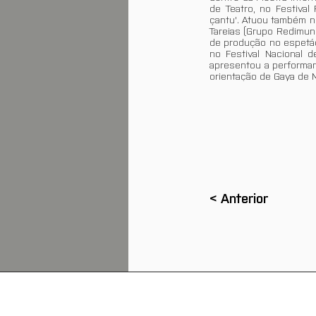
de Teatro, no Festival
çantu'. Atuou também no
Tareias (Grupo Redimun
de produção no espetác
no Festival Nacional 
apresentou a performan
orientação de Gaya de 
< Anterior