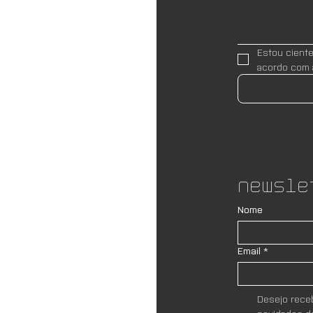
Estou cient
acordo com 
Newsle
Nome
Email
*
Desejo receb