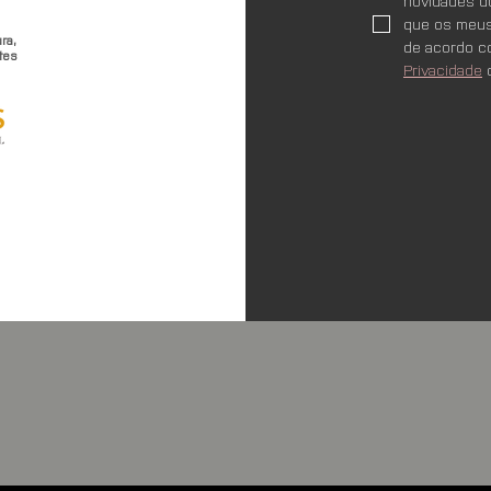
novidades do
que os meus
ra,
de acordo c
tes
Privacidade
 