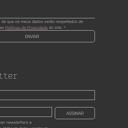
e de que os meus dados serão respeitados de 
as 
Políticas de Privacidade
 do site.
*
ENVIAR
tter
ASSINAR
er newsletters e 