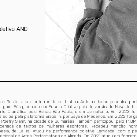
oletivo AND
s Gerais, atualmente reside em Lisboa. Artista criador, pesquisa per
margem. Pós-graduade em Escrita Criativa pela Universidade Nova de L
Arte Dramática pelo Senac São Paulo, e em Jornalismo. Em 2023 f
de solos pela plataforma Braba In, por Gaya de Medeiros. Em 2022 foi 
 Poetry Slam', na cidade de Guimarães. Também participou, pelo TNDMII
 encenada de textos de mulheres escritoras. Recebeu menção hon
oesia, de Galiza. Atuou na performance coletiva Barricada, com o pe
nacional de Artes Performativas de Almada. Em 2021 atuou em formato