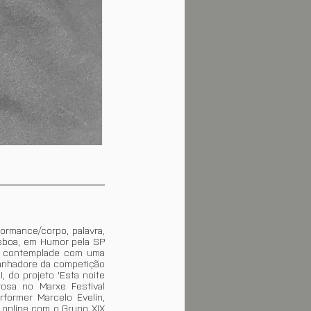
formance/corpo, palavra,
isboa, em Humor pela SP
oi contemplade com uma
ganhadore da competição
, do projeto 'Esta noite
rosa no Marxe Festival
rformer Marcelo Evelin,
 online com o Grupo XIX