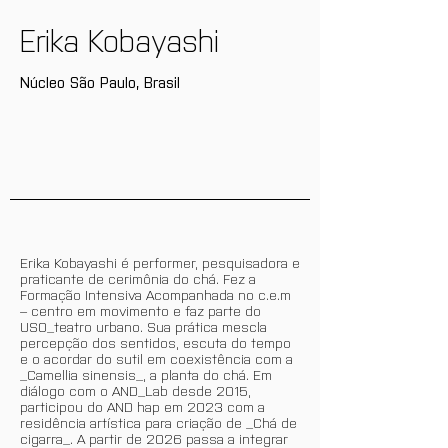
Erika Kobayashi
Núcleo São Paulo, Brasil
Erika Kobayashi é performer, pesquisadora e
praticante de cerimônia do chá. Fez a
Formação Intensiva Acompanhada no c.e.m
– centro em movimento e faz parte do
USO_teatro urbano. Sua prática mescla
percepção dos sentidos, escuta do tempo
e o acordar do sutil em coexistência com a
_Camellia sinensis_, a planta do chá. Em
diálogo com o AND_Lab desde 2015,
participou do AND hap em 2023 com a
residência artística para criação de _Chá de
cigarra_. A partir de 2026 passa a integrar