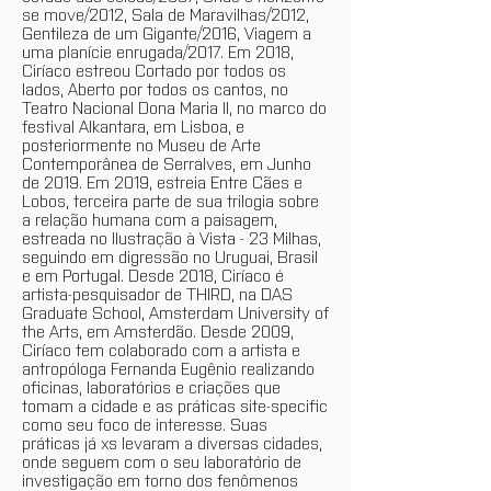
se move/2012, Sala de Maravilhas/2012,
Gentileza de um Gigante/2016, Viagem a
uma planície enrugada/2017. Em 2018,
Ciríaco estreou Cortado por todos os
lados, Aberto por todos os cantos, no
Teatro Nacional Dona Maria II, no marco do
festival Alkantara, em Lisboa, e
posteriormente no Museu de Arte
Contemporânea de Serralves, em Junho
de 2019. Em 2019, estreia Entre Cães e
Lobos, terceira parte de sua trilogia sobre
a relação humana com a paisagem,
estreada no Ilustração à Vista - 23 Milhas,
seguindo em digressão no Uruguai, Brasil
e em Portugal. Desde 2018, Ciríaco é
artista-pesquisador de THIRD, na DAS
Graduate School, Amsterdam University of
the Arts, em Amsterdão. Desde 2009,
Ciríaco tem colaborado com a artista e
antropóloga Fernanda Eugênio realizando
oficinas, laboratórios e criações que
tomam a cidade e as práticas site-specific
como seu foco de interesse. Suas
práticas já xs levaram a diversas cidades,
onde seguem com o seu laboratório de
investigação em torno dos fenômenos