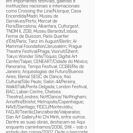
em importantes festivais, galerias e
instituições nacionais e internacionais
como Crossing the Line/N.Iorque; Casa
Encendida/Madri; Museu de
Serralves/Porto; Mercat de
Flors/Barcelona; Alkantara, Culturgest,
TNDM II, ZDB, Museu Berardo/Lisboa;
Ferme de Buisson, Paris Quartier
d’Été/Paris; Tanz im August/Berlin; Al-
Mammal Foundation/Jerusalém; Prague
Theatre Festival/Praga; Vooruit/Ghent;
Tokyo Wonder Site/Tóquio; Digital Art
Center/Taipei; CENEART/Cidade do México;
Panorama, Tempo Festival, CCBB/Rio de
Janeiro; Arqueologías del Futuro/Buenos
Aires; Bienal SESC de Dança, Itaú
Cultural/São Paulo; Salón 44/Pereira;
Walk&Talk/Ponta Delgada; London Festival,
BAC, Laban Centre, Chelsea
Theatre/Londres; NottDance/ Nottingham;
Arnolfini/Bristol; Metropolis/Copenhague;
NAVE/Santiago; FIDCU/Montevidéu;
FADJR/Teerão;Danzalborde/Valparaíso;
San Art Gallery/Ho Chi Minh, entre outros.
Dentre as suas obras, destacam-se Aqui
enquanto caminhamos/2006, Still – sob o
estado das coisas/2007, Onde o horizonte