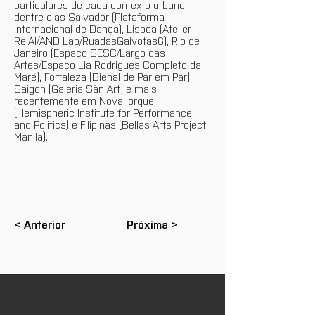
particulares de cada contexto urbano,
dentre elas Salvador (Plataforma
Internacional de Dança), Lisboa (Atelier
Re.Al/AND Lab/RuadasGaivotas6), Rio de
Janeiro (Espaço SESC/Largo das
Artes/Espaço Lia Rodrigues Completo da
Maré), Fortaleza (Bienal de Par em Par),
Saigon (Galeria Sàn Art) e mais
recentemente em Nova Iorque
(Hemispheric Institute for Performance
and Politics) e Filipinas (Bellas Arts Project
Manila).
< Anterior
Próxima >