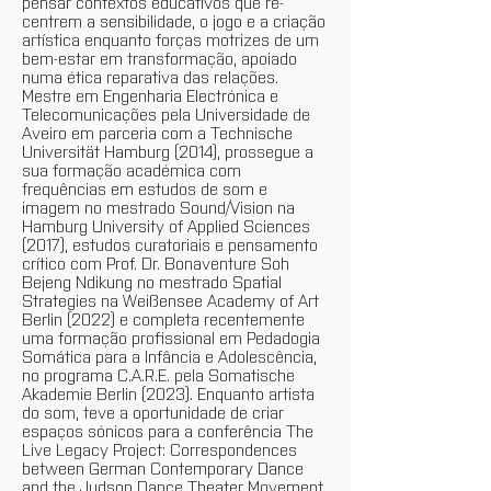
pensar contextos educativos que re-
centrem a sensibilidade, o jogo e a criação
artística enquanto forças motrizes de um
bem-estar em transformação, apoiado
numa ética reparativa das relações.
Mestre em Engenharia Electrónica e
Telecomunicações pela Universidade de
Aveiro em parceria com a Technische
Universität Hamburg (2014), prossegue a
sua formação académica com
frequências em estudos de som e
imagem no mestrado Sound/Vision na
Hamburg University of Applied Sciences
(2017), estudos curatoriais e pensamento
crítico com Prof. Dr. Bonaventure Soh
Bejeng Ndikung no mestrado Spatial
Strategies na Weißensee Academy of Art
Berlin (2022) e completa recentemente
uma formação profissional em Pedadogia
Somática para a Infância e Adolescência,
no programa C.A.R.E. pela Somatische
Akademie Berlin (2023). Enquanto artista
do som, teve a oportunidade de criar
espaços sónicos para a conferência The
Live Legacy Project: Correspondences
between German Contemporary Dance
and the Judson Dance Theater Movement