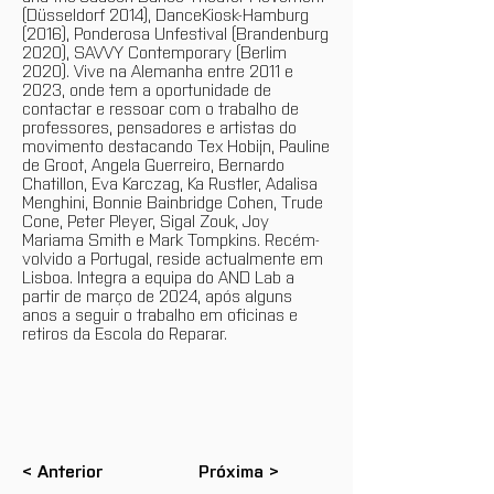
(Düsseldorf 2014), DanceKiosk-Hamburg
(2016), Ponderosa Unfestival (Brandenburg
2020), SAVVY Contemporary (Berlim
2020). Vive na Alemanha entre 2011 e
2023, onde tem a oportunidade de
contactar e ressoar com o trabalho de
professores, pensadores e artistas do
movimento destacando Tex Hobijn, Pauline
de Groot, Angela Guerreiro, Bernardo
Chatillon, Eva Karczag, Ka Rustler, Adalisa
Menghini, Bonnie Bainbridge Cohen, Trude
Cone, Peter Pleyer, Sigal Zouk, Joy
Mariama Smith e Mark Tompkins. Recém-
volvido a Portugal, reside actualmente em
Lisboa. Integra a equipa do AND Lab a
partir de março de 2024, após alguns
anos a seguir o trabalho em oficinas e
retiros da Escola do Reparar.
< Anterior
Próxima >