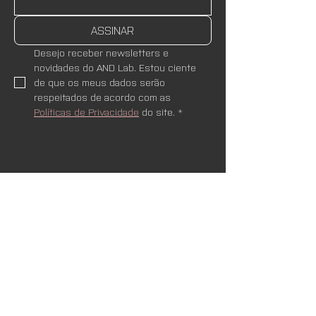
ASSINAR
Desejo receber newsletters e 
novidades do AND Lab. Estou ciente 
de que os meus dados serão 
respeitados de acordo com as 
Políticas de Privacidade
 do site.
*