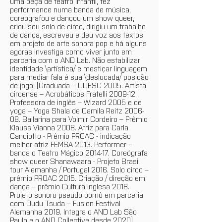
uma peça de teatro infantil, fez
performance numa banda de música,
coreografou e dançou um show queer,
criou seu solo de circo, dirigiu um trabalho
de dança, escreveu e deu voz aos textos
em projeto de arte sonora pop e há alguns
agoras investiga como viver junto em
parceria com o AND Lab. Não estabilizar
identidade \artística/ e mestiçar linguagem
para mediar fala é sua \deslocada/ posição
de jogo. [Graduada – UDESC 2005. Artista
circense – Acrobáticos Fratelli 2009-12.
Professora de inglês – Wizard 2005 e de
yoga – Yoga Shala de Camila Reitz 2006-
08. Bailarina para Volmir Cordeiro – Prêmio
Klauss Vianna 2008. Atriz para Carla
Candiotto - Prêmio PROAC - indicação
melhor atriz FEMSA 2013. Performer –
banda o Teatro Mágico 2014-17. Coreógrafa
show queer Shanawaara - Projeto Brasil
tour Alemanha / Portugal 2016. Solo circo –
prêmio PROAC 2015. Criação / direção em
dança – prêmio Cultura Inglesa 2018.
Projeto sonoro pseudo pornô em parceria
com Dudu Tsuda – Fusion Festival
Alemanha 2019. Integra o AND Lab São
Paulo e o AND Collective desde 2020].