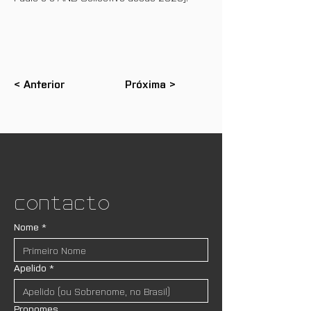
< Anterior
Próxima >
Contacto
Nome
*
Apelido
*
Pronomes