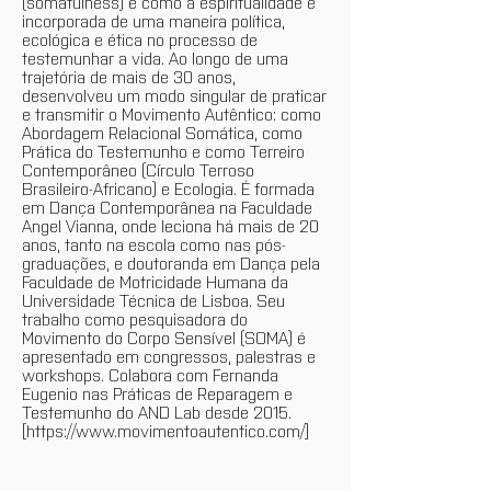
(somafulness) e como a espiritualidade é
incorporada de uma maneira política,
ecológica e ética no processo de
testemunhar a vida. Ao longo de uma
trajetória de mais de 30 anos,
desenvolveu um modo singular de praticar
e transmitir o Movimento Autêntico: como
Abordagem Relacional Somática, como
Prática do Testemunho e como Terreiro
Contemporâneo (Círculo Terroso
Brasileiro-Africano) e Ecologia. É formada
em Dança Contemporânea na Faculdade
Angel Vianna, onde leciona há mais de 20
anos, tanto na escola como nas pós-
graduações, e doutoranda em Dança pela
Faculdade de Motricidade Humana da
Universidade Técnica de Lisboa. Seu
trabalho como pesquisadora do
Movimento do Corpo Sensível (SOMA) é
apresentado em congressos, palestras e
workshops. Colabora com Fernanda
Eugenio nas Práticas de Reparagem e
Testemunho do AND Lab desde 2015.
[
https://www.movimentoautentico.com/]