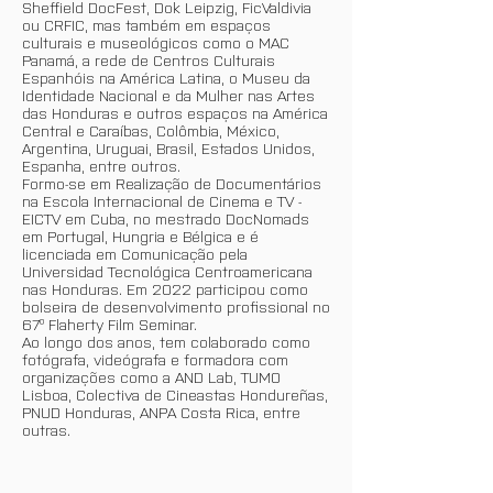
Sheffield DocFest, Dok Leipzig, FicValdivia
ou CRFIC, mas também em espaços
culturais e museológicos como o MAC
Panamá, a rede de Centros Culturais
Espanhóis na América Latina, o Museu da
Identidade Nacional e da Mulher nas Artes
das Honduras e outros espaços na América
Central e Caraíbas, Colômbia, México,
Argentina, Uruguai, Brasil, Estados Unidos,
Espanha, entre outros.
Formo-se em Realização de Documentários
na Escola Internacional de Cinema e TV -
EICTV em Cuba, no mestrado DocNomads
em Portugal, Hungria e Bélgica e é
licenciada em Comunicação pela
Universidad Tecnológica Centroamericana
nas Honduras. Em 2022 participou como
bolseira de desenvolvimento profissional no
67º Flaherty Film Seminar.
Ao longo dos anos, tem colaborado como
fotógrafa, videógrafa e formadora com
organizações como a AND Lab, TUMO
Lisboa, Colectiva de Cineastas Hondureñas,
PNUD Honduras, ANPA Costa Rica, entre
outras.