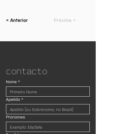
< Anterior
Próxima >
Contacto
Nome
*
Apelido
*
Pronomes