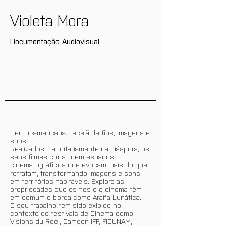
Violeta Mora
Documentação Audiovisual
Centro-americana. Tecelã de fios, imagens e
sons.
Realizados maioritariamente na diáspora, os
seus filmes constroem espaços
cinematográficos que evocam mais do que
retratam, transformando imagens e sons
em territórios habitáveis. Explora as
propriedades que os fios e o cinema têm
em comum e borda como Araña Lunática.
O seu trabalho tem sido exibido no
contexto de festivais de Cinema como
Visions du Reél, Camden IFF, FICUNAM,