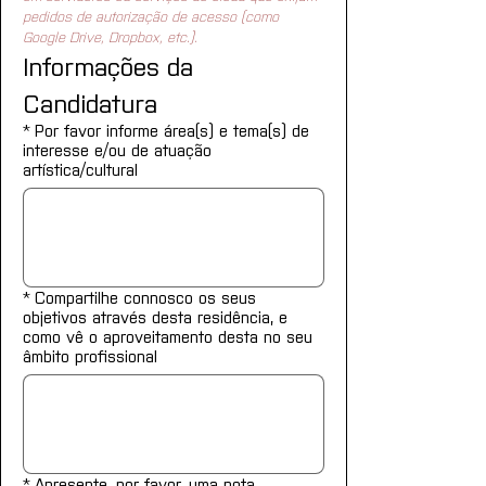
pedidos de autorização de acesso (como 
Google Drive, Dropbox, etc.).
Informações da 
Candidatura
*
Por favor informe área(s) e tema(s) de
interesse e/ou de atuação
artística/cultural
*
Compartilhe connosco os seus
objetivos através desta residência, e
como vê o aproveitamento desta no seu
âmbito profissional
*
Apresente, por favor, uma nota