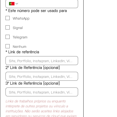
*
Este número pode ser usado para
WhatsApp
Signal
Telegram
Nenhum
*
Link de referência
2º Link de Referência (opcional)
3º Link de Referência (opcional)
Links de trabalhos próprios ou enquanto 
intérprete de outres projetos ou viínculo a 
instituições. Não serão aceites links alojados 
em servidores ou serviços de cloud que exijam 