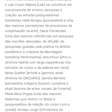
o Lab Corpo Palavra (Lab) se constituir em 
sua proposta de ensino, pesquisa e 
criação: as artistas-pesquisadoras 
brasileiras Hélia Borges (psicanalista e uma 
das maiores pensadoras de processos de 
subjetivação na arte), Ciane Fernandes 
(uma das maiores referências em pesquisa 
das escritas dançadas, da difusão de 
pesquisas guiadas pela prática no âmbito 
acadêmico e criadora da Abordagem 
Somática Performativa), Ana Kfouri (atriz e 
diretora teatral com larga experiência nos 
estudos do corpo e da palavra em cena), 
Katya Gualter (artista e gestora, atual 
diretora do DAC/UFRJ), Sandra Benites 
(pensadora indígena Guarani, curadora e 
atual diretora de artes visuais da Funarte), 
Maria Alice Poppe (uma das maiores 
bailarinas que temos no Brasil e 
pesquisadora da relação do corpo com a 
queda), Soraya Jorge (introdutora do 