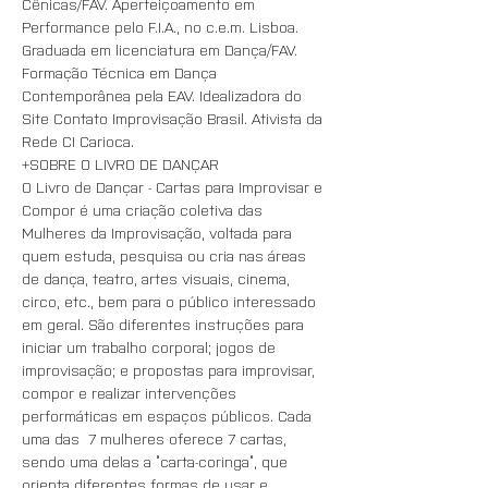
Cênicas/FAV. Aperfeiçoamento em 
Performance pelo F.I.A., no c.e.m. Lisboa. 
Graduada em licenciatura em Dança/FAV. 
Formação Técnica em Dança 
Contemporânea pela EAV. Idealizadora do 
Site Contato Improvisação Brasil. Ativista da 
Rede CI Carioca.
+SOBRE O LIVRO DE DANÇAR
O Livro de Dançar - Cartas para Improvisar e 
Compor é uma criação coletiva das 
Mulheres da Improvisação, voltada para 
quem estuda, pesquisa ou cria nas áreas 
de dança, teatro, artes visuais, cinema, 
circo, etc., bem para o público interessado 
em geral. São diferentes instruções para 
iniciar um trabalho corporal; jogos de 
improvisação; e propostas para improvisar, 
compor e realizar intervenções 
performáticas em espaços públicos. Cada 
uma das  7 mulheres oferece 7 cartas, 
sendo uma delas a “carta-coringa”, que 
orienta diferentes formas de usar e 