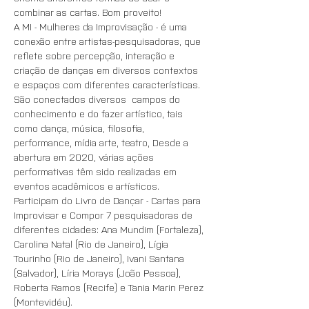
combinar as cartas. Bom proveito!
A MI - Mulheres da Improvisação - é uma 
conexão entre artistas-pesquisadoras, que 
reflete sobre percepção, interação e 
criação de danças em diversos contextos 
e espaços com diferentes características. 
São conectados diversos  campos do 
conhecimento e do fazer artístico, tais 
como dança, música, filosofia, 
performance, mídia arte, teatro, Desde a 
abertura em 2020, várias ações 
performativas têm sido realizadas em 
eventos acadêmicos e artísticos.
Participam do Livro de Dançar - Cartas para 
Improvisar e Compor 7 pesquisadoras de 
diferentes cidades: Ana Mundim (Fortaleza), 
Carolina Natal (Rio de Janeiro), Lígia 
Tourinho (Rio de Janeiro), Ivani Santana 
(Salvador), Líria Morays (João Pessoa), 
Roberta Ramos (Recife) e Tania Marin Perez 
(Montevidéu).