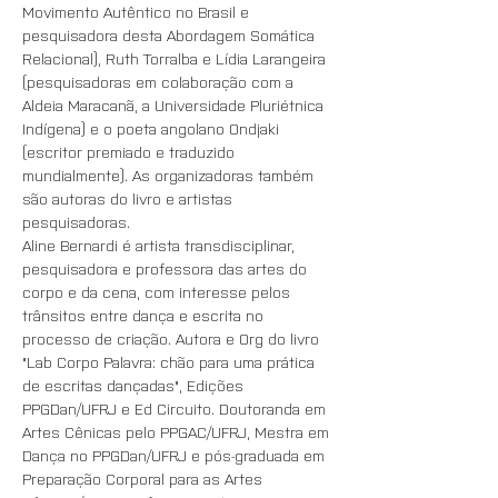
Movimento Autêntico no Brasil e 
pesquisadora desta Abordagem Somática 
Relacional), Ruth Torralba e Lídia Larangeira 
(pesquisadoras em colaboração com a 
Aldeia Maracanã, a Universidade Pluriétnica 
Indígena) e o poeta angolano Ondjaki 
(escritor premiado e traduzido 
mundialmente). As organizadoras também 
são autoras do livro e artistas 
pesquisadoras.
Aline Bernardi é artista transdisciplinar, 
pesquisadora e professora das artes do 
corpo e da cena, com interesse pelos 
trânsitos entre dança e escrita no 
processo de criação. Autora e Org do livro 
"Lab Corpo Palavra: chão para uma prática 
de escritas dançadas", Edições 
PPGDan/UFRJ e Ed Circuito. Doutoranda em 
Artes Cênicas pelo PPGAC/UFRJ, Mestra em 
Dança no PPGDan/UFRJ e pós-graduada em 
Preparação Corporal para as Artes 