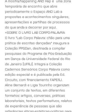
A mostra/happening AND Hap é  uma zona 
temporária de encontro que abre 
periodicamente o Espaço AND Lab a 
propostas e acontecimentos singulares, 
apresentações e partilhas de processos 
do que anda a decorrer por aqui.
+SOBRE O LIVRO LAB CORPO-PALAVRA
O livro "Lab Corpo Palavra: chão para uma 
prática de escritas dançadas" inaugura a 
Coleção PPGDan, destinada a compilar 
pesquisas do Programa de Pós-Graduação 
em Dança da Universidade Federal do Rio 
de Janeiro (UFRJ). Integra a Coleção 
Cadernos Sensórios Corpo Palavra como 
edição especial e é publicada pela Ed. 
Circuito, com financiamento FAPERJ.
Aline Bernardi e Ligia Tourinho organizam 
um conjunto de textos, em diferentes 
formatos: artigos, conversas, práticas 
laboratoriais, textos performativos, relatos 
de experiência de pessoas que são 
referências éticas-estéticas-políticas para 