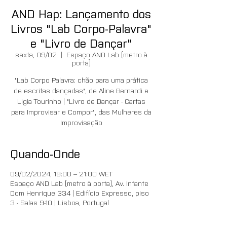
AND Hap: Lançamento dos
Livros "Lab Corpo-Palavra"
e "Livro de Dançar"
sexta, 09/02
  |  
Espaço AND Lab (metro à
porta)
"Lab Corpo Palavra: chão para uma prática
de escritas dançadas", de Aline Bernardi e
Ligia Tourinho | "Livro de Dançar - Cartas
para Improvisar e Compor", das Mulheres da
Improvisação
Quando-Onde
09/02/2024, 19:00 – 21:00 WET
Espaço AND Lab (metro à porta), Av. Infante
Dom Henrique 334 | Edifício Expresso, piso
3 - Salas 9-10 | Lisboa, Portugal