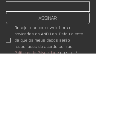
ASSINAR
Desejo receber newsletters e 
novidades do AND Lab. Estou ciente 
de que os meus dados serão 
respeitados de acordo com as 
Políticas de Privacidade
 do site.
*