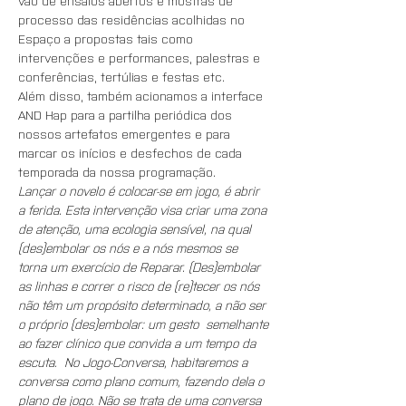
vão de ensaios abertos e mostras de 
processo das residências acolhidas no 
Espaço a propostas tais como 
intervenções e performances, palestras e 
conferências, tertúlias e festas etc.
Além disso, também acionamos a interface 
AND Hap para a partilha periódica dos 
nossos artefatos emergentes e para 
marcar os inícios e desfechos de cada 
temporada da nossa programação.
Lançar o novelo é colocar-se em jogo, é abrir 
a ferida. Esta intervenção visa criar uma zona 
de atenção, uma ecologia sensível, na qual 
(des)embolar os nós e a nós mesmos se 
torna um exercício de Reparar. (Des)embolar 
as linhas e correr o risco de (re)tecer os nós 
não têm um propósito determinado, a não ser 
o próprio (des)embolar: um gesto  semelhante 
ao fazer clínico que convida a um tempo da 
escuta.  No Jogo-Conversa, habitaremos a 
conversa como plano comum, fazendo dela o 
plano de jogo. Não se trata de uma conversa 