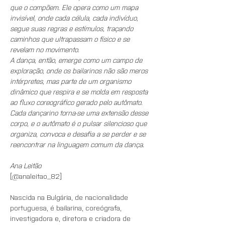
que o compõem. Ele opera como um mapa 
invisível, onde cada célula, cada indivíduo, 
segue suas regras e estímulos, traçando 
caminhos que ultrapassam o físico e se 
revelam no movimento.
A dança, então, emerge como um campo de 
exploração, onde os bailarinos não são meros 
intérpretes, mas parte de um organismo 
dinâmico que respira e se molda em resposta 
ao fluxo coreográfico gerado pelo autômato. 
Cada dançarino torna-se uma extensão desse 
corpo, e o autômato é o pulsar silencioso que 
organiza, convoca e desafia a se perder e se 
reencontrar na linguagem comum da dança.
Ana Leitão
[@analeitao_82]
Nascida na Bulgária, de nacionalidade 
portuguesa, é bailarina, coreógrafa, 
investigadora e, diretora e criadora de 