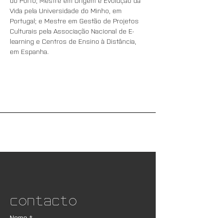
do Porto; Mestre em Origem e Evolução da 
Vida pela Universidade do Minho, em 
Portugal; e Mestre em Gestão de Projetos 
Culturais pela Associação Nacional de E-
learning e Centros de Ensino à Distância, 
em Espanha.
Contacto
Nome
*