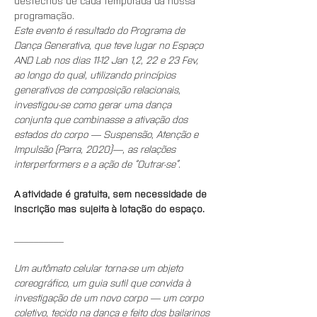
desfechos de cada temporada da nossa 
programação.
Este evento é resultado do Programa de 
Dança Generativa, que teve lugar no Espaço 
AND Lab nos dias 11-12 Jan 1,2, 22 e 23 Fev, 
ao longo do qual, utilizando princípios 
generativos de composição relacionais, 
investigou-se como gerar uma dança 
conjunta que combinasse a ativação dos 
estados do corpo — Suspensão, Atenção e 
Impulsão (Parra, 2020)—, as relações 
interperformers e a ação de “Outrar-se”.
A atividade é gratuita, sem necessidade de 
inscrição mas sujeita à lotação do espaço.
__________
Um autômato celular torna-se um objeto 
coreográfico, um guia sutil que convida à 
investigação de um novo corpo — um corpo 
coletivo, tecido na dança e feito dos bailarinos 