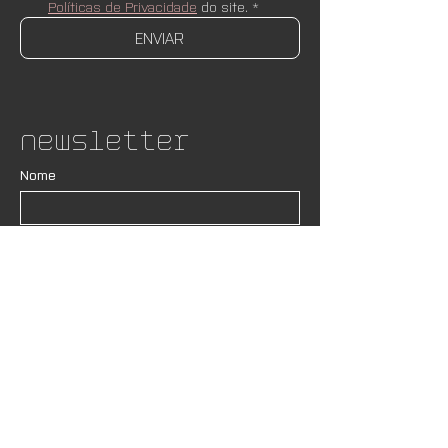
Políticas de Privacidade
 do site.
*
ENVIAR
Newsletter
Nome
Email
*
ASSINAR
Desejo receber newsletters e 
novidades do AND Lab. Estou ciente 
de que os meus dados serão 
respeitados de acordo com as 
Políticas de Privacidade
 do site.
*