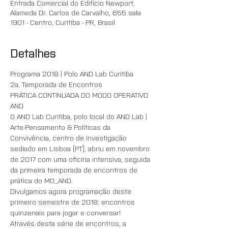
Entrada Comercial do Edifício Newport,
Alameda Dr. Carlos de Carvalho, 655 sala
1901 - Centro, Curitiba - PR, Brasil
Detalhes
Programa 2018 | Polo AND Lab Curitiba
2a. Temporada de Encontros 
PRÁTICA CONTINUADA DO MODO OPERATIVO 
AND
O AND Lab Curitiba, polo local do AND Lab | 
Arte-Pensamento & Políticas da 
Convivência, centro de investigação 
sediado em Lisboa (PT), abriu em novembro 
de 2017 com uma oficina intensiva, seguida 
da primeira temporada de encontros de 
prática do MO_AND. 
Divulgamos agora programação deste 
primeiro semestre de 2018: encontros 
quinzenais para jogar e conversar!
Através desta série de encontros, a 