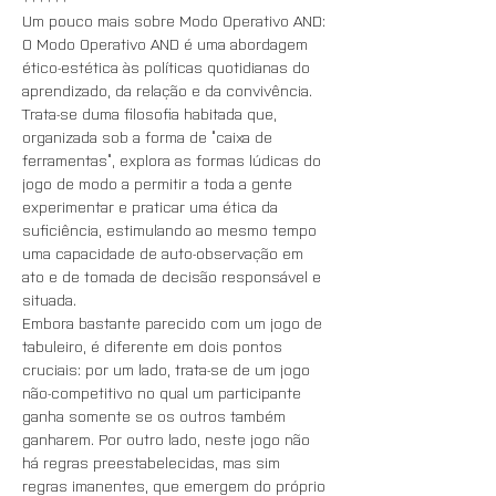
Um pouco mais sobre Modo Operativo AND:
O Modo Operativo AND é uma abordagem 
ético-estética às políticas quotidianas do 
aprendizado, da relação e da convivência. 
Trata-se duma filosofia habitada que, 
organizada sob a forma de “caixa de 
ferramentas”, explora as formas lúdicas do 
jogo de modo a permitir a toda a gente 
experimentar e praticar uma ética da 
suficiência, estimulando ao mesmo tempo 
uma capacidade de auto-observação em 
ato e de tomada de decisão responsável e 
situada. 
Embora bastante parecido com um jogo de 
tabuleiro, é diferente em dois pontos 
cruciais: por um lado, trata-se de um jogo 
não-competitivo no qual um participante 
ganha somente se os outros também 
ganharem. Por outro lado, neste jogo não 
há regras preestabelecidas, mas sim 
regras imanentes, que emergem do próprio 